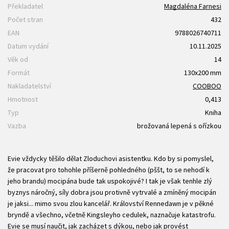
Překladatel
Magdaléna Farnesi
Počet stran
432
EAN
9788026740711
Datum vydání
10.11.2025
Věk od
14
Formát
130x200 mm
Nakladatelství
COOBOO
Hmotnost
0,413
Typ
Kniha
Vazba
brožovaná lepená s ořízkou
Evie vždycky těšilo dělat Zloduchovi asistentku. Kdo by si pomyslel,
že pracovat pro tohohle příšerně pohledného (pššt, to se nehodí k
jeho brandu) mocipána bude tak uspokojivé? I tak je však tenhle zlý
byznys náročný, síly dobra jsou protivně vytrvalé a zmíněný mocipán
je jaksi... mimo svou zlou kancelář. Království Rennedawn je v pěkné
bryndě a všechno, včetně Kingsleyho cedulek, naznačuje katastrofu.
Evie se musí naučit, jak zacházet s dýkou, nebo jak provést