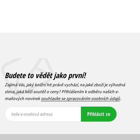
Budete to vědět jako první!
Zajímá Vás, jaký knižní hit právě vychází, na jaké zboží je výhodná
sleva, jaká běží soutěž o ceny? Přihlášením k odběru našich e-
mailových novinek
souhlasíte se zpracováním osobních údajů
.
Vaše e-
Vaše e-
Přihlásit se
mailová
mailová
Vaše e-mailová adresa
adresa
adresa