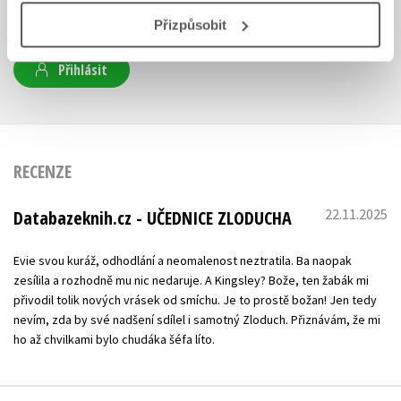
Přizpůsobit
Uživatelskou recenzi mohou vkládat pouze registrovaní uživatelé
Přihlásit
RECENZE
22.11.2025
Databazeknih.cz - UČEDNICE ZLODUCHA
Evie svou kuráž, odhodlání a neomalenost neztratila. Ba naopak
zesílila a rozhodně mu nic nedaruje. A Kingsley? Bože, ten žabák mi
přivodil tolik nových vrásek od smíchu. Je to prostě božan! Jen tedy
nevím, zda by své nadšení sdílel i samotný Zloduch. Přiznávám, že mi
ho až chvilkami bylo chudáka šéfa líto.