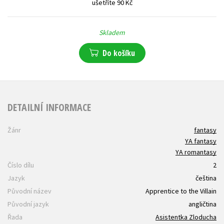
ušetříte 90 Kč
Skladem
Do košíku
DETAILNÍ INFORMACE
Žánr
fantasy
YA fantasy
YA romantasy
Číslo dílu
2
Jazyk
čeština
Původní název
Apprentice to the Villain
Původní jazyk
angličtina
Řada
Asistentka Zloducha