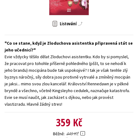
Young adult (SK)
Zahraniční literatura
Zdraví a životní styl
Všechny tituly
Listování
Co se stane, když je Zloduchova asistentka připravená stát se
jeho učednicí?
Evie vždycky těšilo dělat Zloduchovi asistentku. Kdo by si pomyslel,
že pracovat pro tohohle příšerně pohledného (pššt, to se nehodí k
jeho brandu) mocipána bude tak uspokojivé? I tak je však tenhle zlý
byznys náročný, síly dobra jsou protivně vytrvalé a zmíněný mocipán
je jaksi... mimo svou zlou kancelář. Království Rennedawn je v pěkné
bryndě a všechno, včetně Kingsleyho cedulek, naznačuje katastrofu.
Evie se musí naučit, jak zacházet s dýkou, nebo jak provést
vlastizradu. Hlavně žádný stres!
359 Kč
449 Kč
Běžně