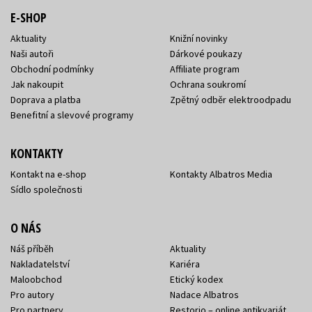
E-SHOP
Aktuality
Knižní novinky
Naši autoři
Dárkové poukazy
Obchodní podmínky
Affiliate program
Jak nakoupit
Ochrana soukromí
Doprava a platba
Zpětný odběr elektroodpadu
Benefitní a slevové programy
KONTAKTY
Kontakt na e-shop
Kontakty Albatros Media
Sídlo společnosti
O NÁS
Náš příběh
Aktuality
Nakladatelství
Kariéra
Maloobchod
Etický kodex
Pro autory
Nadace Albatros
Pro partnery
Restorio – online antikvariát