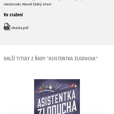
vlastizradu. Hlavně žádný stres!
Ke stažení
Ukázka.pdf
PDF
DALŠÍ TITULY Z ŘADY "ASISTENTKA ZLODUCHA"
Asistentka Zloducha
Hannah Nicole Maehrer