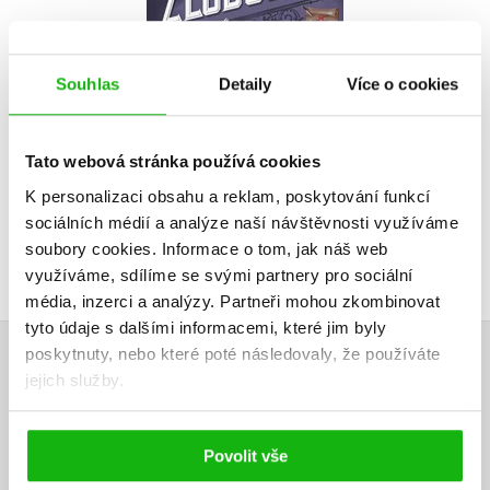
Do košíku
Souhlas
Detaily
Více o cookies
375 Kč
469 Kč
Tato webová stránka používá cookies
K personalizaci obsahu a reklam, poskytování funkcí
sociálních médií a analýze naší návštěvnosti využíváme
soubory cookies.
Informace o tom, jak náš web
využíváme, sdílíme se svými partnery pro sociální
média, inzerci a analýzy.
Partneři mohou zkombinovat
tyto údaje s dalšími informacemi, které jim byly
poskytnuty, nebo které poté následovaly, že používáte
HODNOCENÍ ČTENÁŘŮ
jejich služby.
V současné době nejsou vytvořena žádná uživatelská hodnocení.
Povolit vše
Vaše hodnocení