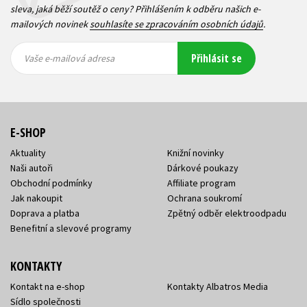
sleva, jaká běží soutěž o ceny? Přihlášením k odběru našich e-
mailových novinek
souhlasíte se zpracováním osobních údajů
.
Vaše e-
Vaše e-
Přihlásit se
mailová
mailová
Vaše e-mailová adresa
adresa
adresa
E-SHOP
Aktuality
Knižní novinky
Naši autoři
Dárkové poukazy
Obchodní podmínky
Affiliate program
Jak nakoupit
Ochrana soukromí
Doprava a platba
Zpětný odběr elektroodpadu
Benefitní a slevové programy
KONTAKTY
Kontakt na e-shop
Kontakty Albatros Media
Sídlo společnosti