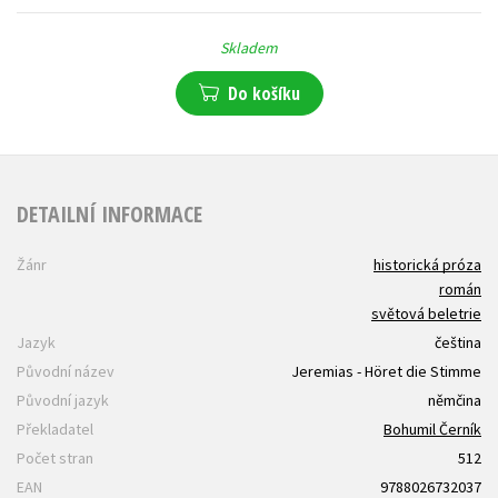
Skladem
Do košíku
DETAILNÍ INFORMACE
Žánr
historická próza
román
světová beletrie
Jazyk
čeština
Původní název
Jeremias - Höret die Stimme
Původní jazyk
němčina
Překladatel
Bohumil Černík
Počet stran
512
EAN
9788026732037