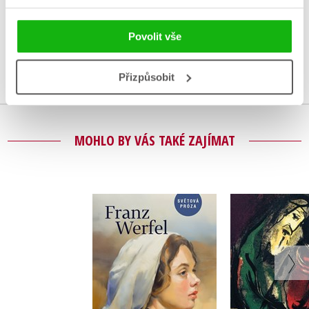
Vaše hodnocení
Uživatelskou recenzi mohou vkládat pouze registrovaní uživatelé
Povolit vše
Přihlásit
Přizpůsobit
MOHLO BY VÁS TAKÉ ZAJÍMAT
Píseň o Bernadettě
Jerem
Franz Werfel
Franz We