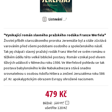
Young adult (SK)
Zahraniční literatura
Zdraví a životní styl
Všechny tituly
Listování
Vynikající román slavného pražského rodáka Franze Werfela
Životní příběh starozákonního proroka Jeremiáše byl a stále zůstává
varováním před všemi podobami osobního a společenského násilí.
Tak jej chápal i slavný pražský rodák Franz Werfel ve svém románu o
těžkém údělu této velké biblické postavy. Román vznikal pod vlivem
tíživých událostí v Německu roku 1936. Ve Werfelově pohledu se tak
postava babylonského krále Nabukadnezara stává snadno
srovnatelnou s osobou Adolfa Hitlera a zničení Jeruzaléma roku 586
př. Kr. apokalyptickým obrazem Evropy ohrožené nacismem.
479 Kč
599 Kč
Běžně
ušetříte 120 Kč