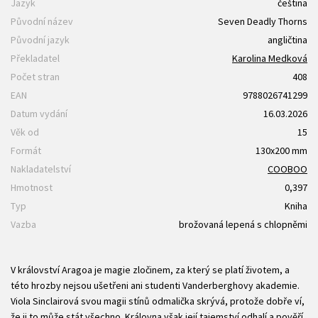
Jazyk
čeština
Původní název
Seven Deadly Thorns
Původní jazyk
angličtina
Překladatel
Karolina Medková
Počet stran
408
EAN
9788026741299
Datum vydání
16.03.2026
Věk od
15
Formát
130x200 mm
Nakladatelství
COOBOO
Hmotnost
0,397
Typ
Kniha
Vazba
brožovaná lepená s chlopněmi
V království Aragoa je magie zločinem, za který se platí životem, a
této hrozby nejsou ušetřeni ani studenti Vanderberghovy akademie.
Viola Sinclairová svou magii stínů odmalička skrývá, protože dobře ví,
že ji to může stát všechno. Královna však její tajemství odhalí a pověří