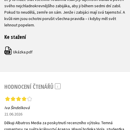
svého nejchladnokrevnějšího zabijáka, aby ji během sedmi dní zabil.
Pokud to neudělá, zemře on sám. Jenže i zabijáci mají svá tajemství. A
kvůli nim jsou ochotni porušit všechna pravidla – i kdyby měl svět
lehnout popelem.
Ke stažení
Ukázka.pdf
PDF
HODNOCENÍ ČTENÁŘŮ
Iva Šindelková
21.06.2026
Děkuji Albatros Media za poskytnutí recenzního výtisku. Temná
romantasy ze světa království Aragoa. Hlavní hrdinka Viola, studentka