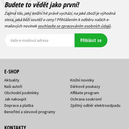
Budete to vědět jako první!
Zajímá Vás, jaký knižní hit právě vychází, na jaké zboží je výhodná
sleva, jaká běží soutěž o ceny? Přihlášením k odběru našich e-
mailových novinek
souhlasíte se zpracováním osobních údajů
.
Vaše e-
Vaše e-
Přihlásit se
mailová
mailová
Vaše e-mailová adresa
adresa
adresa
E-SHOP
Aktuality
Knižní novinky
Naši autoři
Dárkové poukazy
Obchodní podmínky
Affiliate program
Jak nakoupit
Ochrana soukromí
Doprava a platba
Zpětný odběr elektroodpadu
Benefitní a slevové programy
KONTAKTY