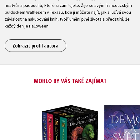
nestvůr a padouchů, které si zamilujete. Žije se svým francouzským
buldočkem Wafflesem v Texasu, kde ji můžete najít, jak si užívá svou
závislost na nakupování knih, tvoří umění plné života a předstírá, že
každý den je Halloween.
Zobrazit profil autora
MOHLO BY VÁS TAKÉ ZAJÍMAT
Odkaz Dračích jezdců –
Démon a 
Eragon,Eldest,Brisingr,Inherit.
Axie 
(box)
Christopher Paolini