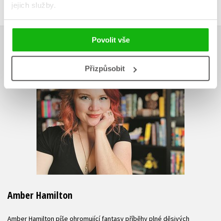
jejich služby.
AUTOR KNIHY
Povolit vše
Přizpůsobit
Amber Hamilton
Amber Hamilton píše ohromující fantasy příběhy plné děsivých