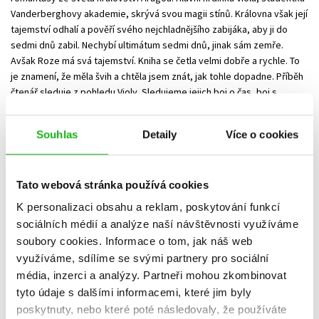
Vanderberghovy akademie, skrývá svou magii stínů. Královna však její
tajemství odhalí a pověří svého nejchladnějšího zabijáka, aby ji do
sedmi dnů zabil. Nechybí ultimátum sedmi dnů, jinak sám zemře.
Avšak Roze má svá tajemství. Kniha se četla velmi dobře a rychle. To
je znamení, že měla švih a chtěla jsem znát, jak tohle dopadne. Příběh
čtenář sleduje z pohledu Violy. Sledujeme jejich boj o čas, boj s
intrikami, křehké spojenectví, boj o udržení tajemství, současně boj o
rozkrytí tajemství, které jim pomůže zůstat na živu. Trošku jsem měla
Souhlas
Detaily
Více o cookies
problém s vizualizací vypáleného cejchu sedmi trnů ve formě Rozeho
tetování, které mělo značit, jestli byla prolomena kletba. Netuším,
jestli se to ztratilo v překladu. Ale chybělo mi nějaké konkrétní
Tato webová stránka používá cookies
propojení, respektive změna s tím, jak postupně docházel čas. Ale
jinak příjemná jednohubka na léto.
K personalizaci obsahu a reklam, poskytování funkcí
sociálních médií a analýze naší návštěvnosti využíváme
soubory cookies.
Informace o tom, jak náš web
Vaše hodnocení
využíváme, sdílíme se svými partnery pro sociální
média, inzerci a analýzy.
Partneři mohou zkombinovat
Uživatelskou recenzi mohou vkládat pouze registrovaní uživatelé
tyto údaje s dalšími informacemi, které jim byly
poskytnuty, nebo které poté následovaly, že používáte
Přihlásit