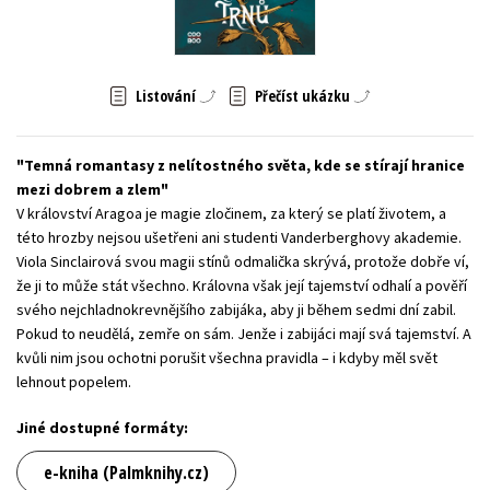
Young adult (SK)
Zahraniční literatura
Zdraví a životní styl
Všechny tituly
Listování
Přečíst ukázku
Temná romantasy z nelítostného světa, kde se stírají hranice
mezi dobrem a zlem
V království Aragoa je magie zločinem, za který se platí životem, a
této hrozby nejsou ušetřeni ani studenti Vanderberghovy akademie.
Viola Sinclairová svou magii stínů odmalička skrývá, protože dobře ví,
že ji to může stát všechno. Královna však její tajemství odhalí a pověří
svého nejchladnokrevnějšího zabijáka, aby ji během sedmi dní zabil.
Pokud to neudělá, zemře on sám. Jenže i zabijáci mají svá tajemství. A
kvůli nim jsou ochotni porušit všechna pravidla – i kdyby měl svět
lehnout popelem.
Jiné dostupné formáty:
e-kniha (Palmknihy.cz)