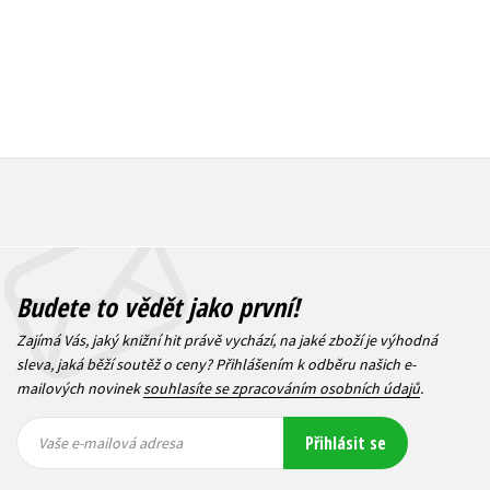
Budete to vědět jako první!
Zajímá Vás, jaký knižní hit právě vychází, na jaké zboží je výhodná
sleva, jaká běží soutěž o ceny? Přihlášením k odběru našich e-
mailových novinek
souhlasíte se zpracováním osobních údajů
.
Vaše e-
Vaše e-
Přihlásit se
mailová
mailová
Vaše e-mailová adresa
adresa
adresa