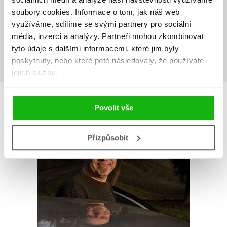
Vaše hodnocení
soubory cookies.
Informace o tom, jak náš web
využíváme, sdílíme se svými partnery pro sociální
Uživatelskou recenzi mohou vkládat pouze registrovaní uživatelé
média, inzerci a analýzy.
Partneři mohou zkombinovat
tyto údaje s dalšími informacemi, které jim byly
Přihlásit
poskytnuty, nebo které poté následovaly, že používáte
jejich služby.
AUTOR KNIHY
Povolit vše
Přizpůsobit