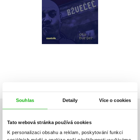
Do košíku
279 Kč
349 Kč
Souhlas
Detaily
Více o cookies
HODNOCENÍ ČTENÁŘŮ
Tato webová stránka používá cookies
V současné době nejsou vytvořena žádná uživatelská hodnocení.
K personalizaci obsahu a reklam, poskytování funkcí
sociálních médií a analýze naší návštěvnosti využíváme