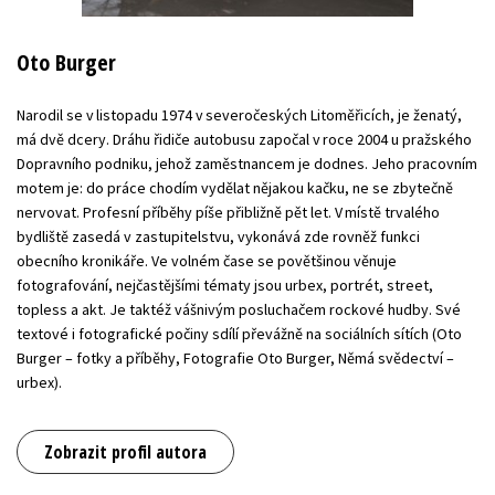
Oto Burger
Narodil se v listopadu 1974 v severočeských Litoměřicích, je ženatý,
má dvě dcery. Dráhu řidiče autobusu započal v roce 2004 u pražského
Dopravního podniku, jehož zaměstnancem je dodnes. Jeho pracovním
motem je: do práce chodím vydělat nějakou kačku, ne se zbytečně
nervovat. Profesní příběhy píše přibližně pět let. V místě trvalého
bydliště zasedá v zastupitelstvu, vykonává zde rovněž funkci
obecního kronikáře. Ve volném čase se povětšinou věnuje
fotografování, nejčastějšími tématy jsou urbex, portrét, street,
topless a akt. Je taktéž vášnivým posluchačem rockové hudby. Své
textové i fotografické počiny sdílí převážně na sociálních sítích (Oto
Burger – fotky a příběhy, Fotografie Oto Burger, Němá svědectví –
urbex).
Zobrazit profil autora