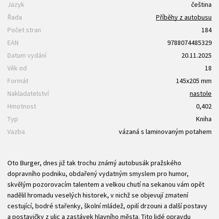
Jazyk
čeština
Řada
Příběhy z autobusu
Počet stran
184
EAN
9788074485329
Datum vydání
20.11.2025
Věk od
18
Formát
145x205 mm
Nakladatelství
nastole
Hmotnost
0,402
Typ
Kniha
Vazba
vázaná s laminovaným potahem
Oto Burger, dnes již tak trochu známý autobusák pražského
dopravního podniku, obdařený vydatným smyslem pro humor,
skvělým pozorovacím talentem a velkou chutí na sekanou vám opět
nadělil hromadu veselých historek, v nichž se objevují zmatení
cestující, bodré stařenky, školní mládež, opilí drzouni a další postavy
a postavičky z ulic a zastávek hlavního města. Tito lidé opravdu