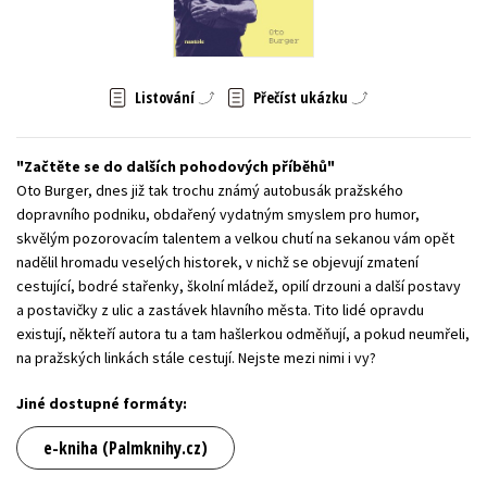
Young adult (SK)
Zahraniční literatura
Zdraví a životní styl
Všechny tituly
Listování
Přečíst ukázku
Začtěte se do dalších pohodových příběhů
Oto Burger, dnes již tak trochu známý autobusák pražského
dopravního podniku, obdařený vydatným smyslem pro humor,
skvělým pozorovacím talentem a velkou chutí na sekanou vám opět
nadělil hromadu veselých historek, v nichž se objevují zmatení
cestující, bodré stařenky, školní mládež, opilí drzouni a další postavy
a postavičky z ulic a zastávek hlavního města. Tito lidé opravdu
existují, někteří autora tu a tam hašlerkou odměňují, a pokud neumřeli,
na pražských linkách stále cestují. Nejste mezi nimi i vy?
Jiné dostupné formáty:
e-kniha (Palmknihy.cz)