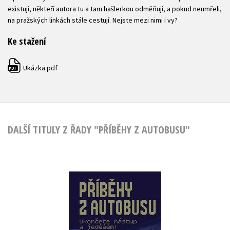
existují, někteří autora tu a tam hašlerkou odměňují, a pokud neumřeli,
na pražských linkách stále cestují. Nejste mezi nimi i vy?
Ke stažení
Ukázka.pdf
PDF
DALŠÍ TITULY Z ŘADY "PŘÍBĚHY Z AUTOBUSU"
Příběhy z autobusu
Oto Burger