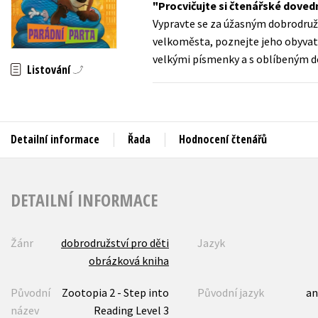
Procvičujte si čtenářské doved
Auto - moto
Vypravte se za úžasným dobrodruž
Jazyky
Beletrie pro děti
velkoměsta, poznejte jeho obyvate
Kalendáře
velkými písmenky a s oblíbeným d
Beletrie pro dospělé
Listování
Kariéra a osobní rozvoj
Byznys a ekonomie
Komiks
Detailní informace
Řada
Hodnocení čtenářů
V
DETAILNÍ INFORMACE
Žánr
dobrodružství pro děti
Jazyk
obrázková kniha
Původní
Zootopia 2 - Step into
Původní jazyk
an
název
Reading Level 3