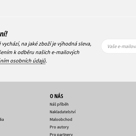
ní!
Vaše e-
Vaše e-
ě vychází, na jaké zboží je výhodná sleva,
mailová
mailová
Vaše e-mailov
adresa
adresa
ášením k odběru našich e-mailových
áním osobních údajů
.
O NÁS
Náš příběh
Nakladatelství
ia
Maloobchod
Pro autory
Pro partnery