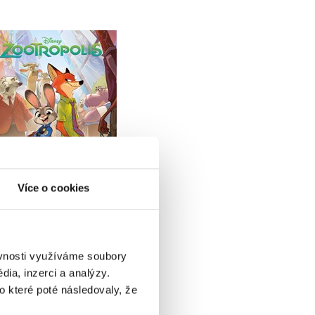
Zootropolis - Filmový
příběh jako komiks
Kolektiv
Do košíku
Více o cookies
183 Kč
229 Kč
ěvnosti využíváme soubory
ia, inzerci a analýzy.
o které poté následovaly, že