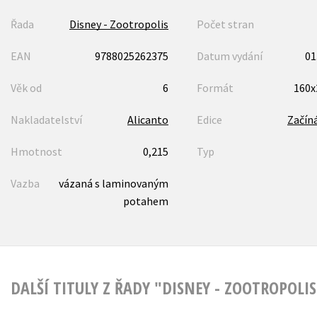
Řada
Disney - Zootropolis
Počet stran
EAN
9788025262375
Datum vydání
01
Věk od
6
Formát
160
Nakladatelství
Alicanto
Edice
Začín
Hmotnost
0,215
Typ
Vazba
vázaná s laminovaným
potahem
DALŠÍ TITULY Z ŘADY "DISNEY - ZOOTROPOLIS