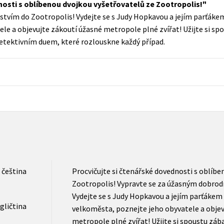
nosti s oblíbenou dvojkou vyšetřovatelů ze Zootropolis!
Populárně - naučná pro dospělé
stvím do Zootropolis! Vydejte se s Judy Hopkavou a jejím parťák
Young adult (SK)
Populárně - naučné pro děti
le a objevujte zákoutí úžasné metropole plné zvířat! Užijte si spo
Zahraniční literatura
etektivním duem, které rozlouskne každý případ.
Předškoláci
Zdraví a životní styl
Příroda a zahrada
šechny tituly
čeština
Procvičujte si čtenářské dovednosti s oblíbe
Zootropolis! Vypravte se za úžasným dobrod
Vydejte se s Judy Hopkavou a jejím parťáke
gličtina
velkoměsta, poznejte jeho obyvatele a objev
metropole plné zvířat! Užijte si spoustu zába