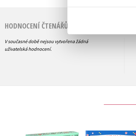
HODNOCENÍ ČTENÁŘŮ
V současné době nejsou vytvořena žádná
uživatelská hodnocení.