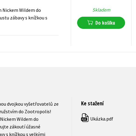
Skladem
em Nickem Wildem do
ustu zábavy s knížkou s
Do košíku
159
Kč
s DPH
Ke stažení
nou dvojkou vyšetřovatelů ze
ružstvím do Zootropolis!
Ukázka.pdf
m Nickem Wildem do
PDF
ujte zákoutí úžasné
vy s knížkou s velkými