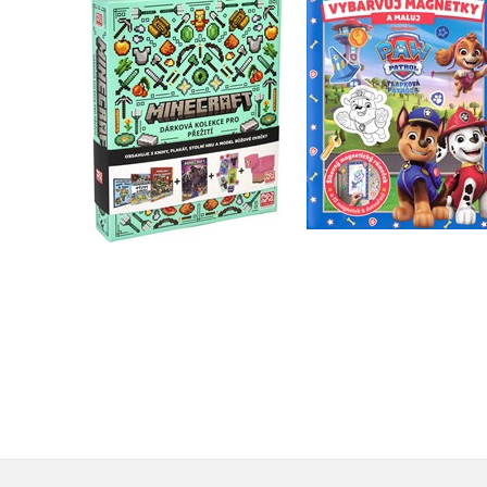
Tlapková patrola 
Minecraft - Dárková
Vybarvuj magnetk
kolekce pro přežití
Kolektiv
Kolektiv
Do košíku
Do košíku
479 Kč
599 Kč
183 Kč
229 Kč