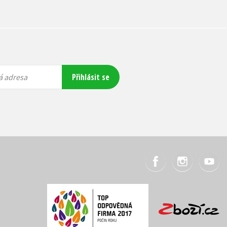
Přihlásit se
á adresa