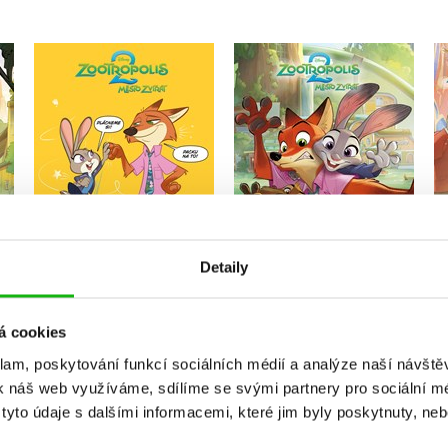
Zootropolis 2 - Velké
Zootropolis 2 - Příběh
komiksové
podle filmu
dobrodružství
Kolektiv
Kolektiv
Do košíku
Do košíku
Detaily
263 Kč
329 Kč
239 Kč
299 Kč
á cookies
klam, poskytování funkcí sociálních médií a analýze naší návšt
k náš web využíváme, sdílíme se svými partnery pro sociální méd
yto údaje s dalšími informacemi, které jim byly poskytnuty, neb