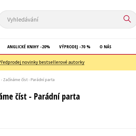
Vyhledávání
ANGLICKÉ KNIHY -20%
VÝPRODEJ -70 %
O NÁS
Předprodej novinky bestsellerové autorky
Přírodní vědy
Křížovky
Společnost, politika
 - Začínáme číst - Parádní parta
Kuchařky
Technika a věda
New Adult
áme číst - Parádní parta
Učebnice
Ostatní
Umění a kultura
Počítače
Výchova a pedagogika
Poezie
Young adult