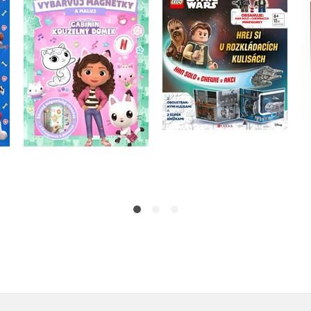
Gábinin kouzelný
LEGO® Star Wars™
-
domek - Vybarvuj
Han Solo a Chewie v
y
magnetky
akci
Kolektiv
Kolektiv
Do košíku
Do košíku
183 Kč
319 Kč
229 Kč
399 Kč