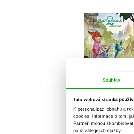
Zootropolis 2 -
Dobrodružství ve
Městě zvířat
Kolektiv
Do košíku
Souhlas
263 Kč
329 Kč
Tato webová stránka použív
K personalizaci obsahu a re
cookies.
Informace o tom, ja
Partneři mohou zkombinovat t
používáte jejich služby.