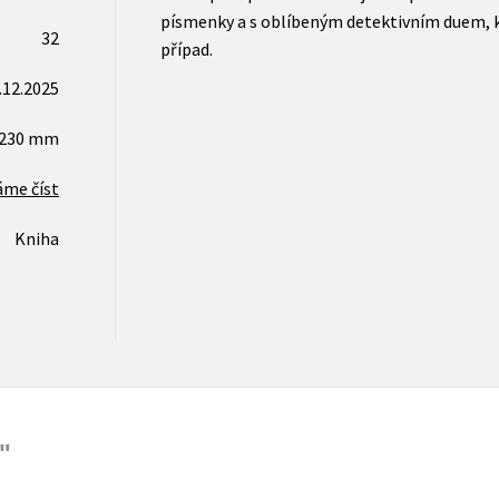
písmenky a s oblíbeným detektivním duem, 
32
případ.
.12.2025
x230 mm
áme číst
Kniha
"