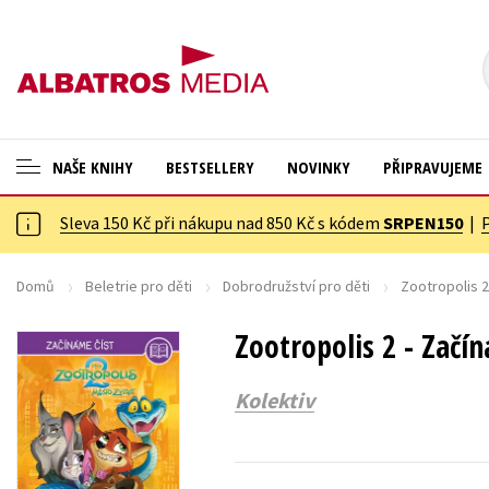
NAŠE KNIHY
BESTSELLERY
NOVINKY
PŘIPRAVUJEME
Sleva 150 Kč při nákupu nad 850 Kč s kódem
SRPEN150
|
ANGLICKÉ KNIHY -20 %
Cestování
VÝPRODEJ -70 %
Dárkové publikace
Domů
Beletrie pro děti
Dobrodružství pro děti
Zootropolis 2
KNIHY S DÁRKEM
Dárkové zboží
Zootropolis 2 - Začín
ASTERIX S DÁRKEM
Digitální fotografie
Kolektiv
🎁DÁRKOVÉ PUBLIKACE
Esoterika a duchovní svět
✉️ DÁRKOVÉ POUKAZY
Historie a military
Hobby