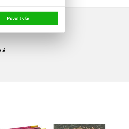
Povolit vše
elé
Gábinin kouzelný