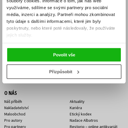
soubory cookies.
Informace o tom, jak náš web
E-SHOP
využíváme, sdílíme se svými partnery pro sociální
média, inzerci a analýzy.
Partneři mohou zkombinovat
Aktuality
Knižní novinky
tyto údaje s dalšími informacemi, které jim byly
Naši autoři
Dárkové poukazy
Obchodní podmínky
Affiliate program
poskytnuty, nebo které poté následovaly, že používáte
Jak nakoupit
Ochrana soukromí
jejich služby.
Doprava a platba
Zpětný odběr elektroodpadu
Benefitní a slevové programy
Povolit vše
KONTAKTY
Kontakt na e-shop
Kontakty Albatros Media
Přizpůsobit
Sídlo společnosti
O NÁS
Náš příběh
Aktuality
Nakladatelství
Kariéra
Maloobchod
Etický kodex
Pro autory
Nadace Albatros
Pro partnery
Restorio – online antikvariát