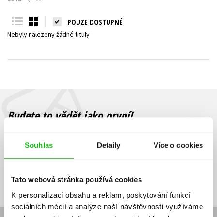
Young adult (SK)
Zahraniční literatura
Zdraví a životní styl
POUZE DOSTUPNÉ
Nebyly nalezeny žádné tituly
Všechny tituly
Budete to vědět jako první!
Zajímá Vás, jaký knižní hit právě vychází, na jaké zboží je výhodná
sleva, jaká běží soutěž o ceny? Přihlášením k odběru našich e-
Souhlas
Detaily
Více o cookies
mailových novinek
souhlasíte se zpracováním osobních údajů
.
Vaše e-
Vaše e-
Přihlásit se
mailová
mailová
Vaše e-mailová adresa
Tato webová stránka používá cookies
adresa
adresa
K personalizaci obsahu a reklam, poskytování funkcí
sociálních médií a analýze naší návštěvnosti využíváme