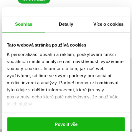
Souhlas
Detaily
Více o cookies
Zobrazuji 1 až 1 z celkem 1 záznamů
Zobraz záznamů
Předchozí
1
Další
Tato webová stránka používá cookies
K personalizaci obsahu a reklam, poskytování funkcí
sociálních médií a analýze naší návštěvnosti využíváme
soubory cookies.
Informace o tom, jak náš web
Budete to vědět jako první!
využíváme, sdílíme se svými partnery pro sociální
média, inzerci a analýzy.
Partneři mohou zkombinovat
Zajímá Vás, jaký knižní hit právě vychází, na jaké zboží je výhodná
sleva, jaká běží soutěž o ceny? Přihlášením k odběru našich e-
tyto údaje s dalšími informacemi, které jim byly
mailových novinek
souhlasíte se zpracováním osobních údajů
.
poskytnuty, nebo které poté následovaly, že používáte
jejich služby.
Vaše e-
Vaše e-
Přihlásit se
mailová
mailová
Vaše e-mailová adresa
adresa
adresa
Povolit vše