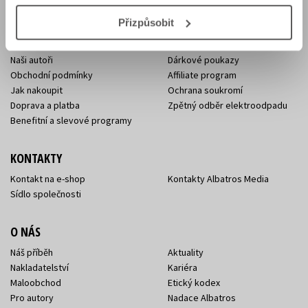
E-SHOP
Přizpůsobit
Aktuality
Knižní novinky
Naši autoři
Dárkové poukazy
Obchodní podmínky
Affiliate program
Jak nakoupit
Ochrana soukromí
Doprava a platba
Zpětný odběr elektroodpadu
Benefitní a slevové programy
KONTAKTY
Kontakt na e-shop
Kontakty Albatros Media
Sídlo společnosti
O NÁS
Náš příběh
Aktuality
Nakladatelství
Kariéra
Maloobchod
Etický kodex
Pro autory
Nadace Albatros