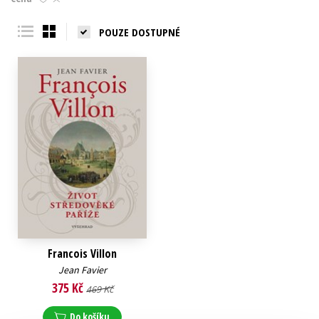
Young adult (SK)
Zahraniční literatura
Zdraví a životní styl
POUZE DOSTUPNÉ
Všechny tituly
Francois Villon
Jean Favier
375 Kč
469 Kč
Do košíku