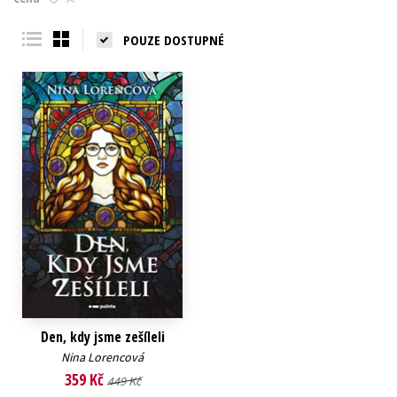
Young adult (SK)
Zahraniční literatura
Zdraví a životní styl
POUZE DOSTUPNÉ
Všechny tituly
Den, kdy jsme zešíleli
Nina Lorencová
359 Kč
449 Kč