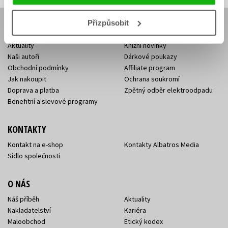
Přizpůsobit
E-SHOP
Aktuality
Knižní novinky
Naši autoři
Dárkové poukazy
Obchodní podmínky
Affiliate program
Jak nakoupit
Ochrana soukromí
Doprava a platba
Zpětný odběr elektroodpadu
Benefitní a slevové programy
KONTAKTY
Kontakt na e-shop
Kontakty Albatros Media
Sídlo společnosti
O NÁS
Náš příběh
Aktuality
Nakladatelství
Kariéra
Maloobchod
Etický kodex