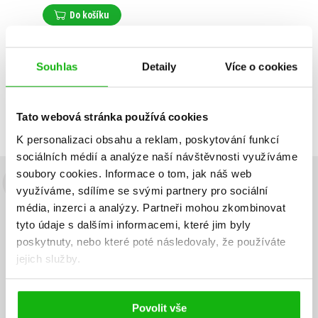
Do košíku
Souhlas
Detaily
Více o cookies
Zobrazuji 1 až 1 z celkem 1 záznamů
Zobraz záznamů
Předchozí
1
Další
Tato webová stránka používá cookies
K personalizaci obsahu a reklam, poskytování funkcí
sociálních médií a analýze naší návštěvnosti využíváme
soubory cookies.
Informace o tom, jak náš web
Budete to vědět jako první!
využíváme, sdílíme se svými partnery pro sociální
média, inzerci a analýzy.
Partneři mohou zkombinovat
Zajímá Vás, jaký knižní hit právě vychází, na jaké zboží je výhodná
tyto údaje s dalšími informacemi, které jim byly
sleva, jaká běží soutěž o ceny? Přihlášením k odběru našich e-
poskytnuty, nebo které poté následovaly, že používáte
mailových novinek
souhlasíte se zpracováním osobních údajů
.
jejich služby.
Vaše e-
Vaše e-
Přihlásit se
mailová
mailová
Vaše e-mailová adresa
adresa
adresa
Povolit vše