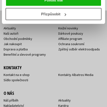
Povolit vše
Přizpůsobit
E-SHOP
Aktuality
Knižní novinky
Naši autoři
Dárkové poukazy
Obchodní podmínky
Affiliate program
Jak nakoupit
Ochrana soukromí
Doprava a platba
Zpětný odběr elektroodpadu
Benefitní a slevové programy
KONTAKTY
Kontakt na e-shop
Kontakty Albatros Media
Sídlo společnosti
O NÁS
Náš příběh
Aktuality
Nakladatelství
Kariéra