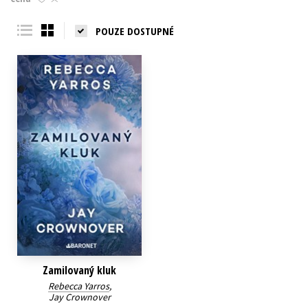
Young adult (SK)
Zahraniční literatura
Zdraví a životní styl
POUZE DOSTUPNÉ
Všechny tituly
Zamilovaný kluk
Rebecca Yarros
,
Jay Crownover