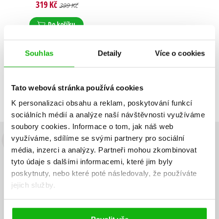
319 Kč
399 Kč
Do košíku
Souhlas
Detaily
Více o cookies
Zobrazuji 1 až 1 z celkem 1 záznamů
Zobraz záznamů
Tato webová stránka používá cookies
Předchozí
1
Další
K personalizaci obsahu a reklam, poskytování funkcí
sociálních médií a analýze naší návštěvnosti využíváme
soubory cookies.
Informace o tom, jak náš web
využíváme, sdílíme se svými partnery pro sociální
Budete to vědět jako první!
média, inzerci a analýzy.
Partneři mohou zkombinovat
tyto údaje s dalšími informacemi, které jim byly
Zajímá Vás, jaký knižní hit právě vychází, na jaké zboží je výhodná
poskytnuty, nebo které poté následovaly, že používáte
sleva, jaká běží soutěž o ceny? Přihlášením k odběru našich e-
mailových novinek
souhlasíte se zpracováním osobních údajů
.
jejich služby.
Vaše e-
Vaše e-
Přihlásit se
mailová
mailová
Vaše e-mailová adresa
adresa
adresa