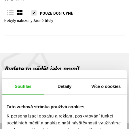
Young adult (SK)
Zahraniční literatura
Zdraví a životní styl
POUZE DOSTUPNÉ
Nebyly nalezeny žádné tituly
Všechny tituly
Budete to vědět jako první!
Zajímá Vás, jaký knižní hit právě vychází, na jaké zboží je výhodná
sleva, jaká běží soutěž o ceny? Přihlášením k odběru našich e-
Souhlas
Detaily
Více o cookies
mailových novinek
souhlasíte se zpracováním osobních údajů
.
Vaše e-
Vaše e-
Přihlásit se
mailová
mailová
Vaše e-mailová adresa
Tato webová stránka používá cookies
adresa
adresa
K personalizaci obsahu a reklam, poskytování funkcí
sociálních médií a analýze naší návštěvnosti využíváme