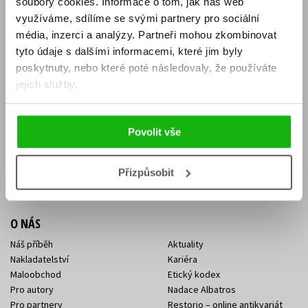
soubory cookies.
Informace o tom, jak náš web
E-SHOP
využíváme, sdílíme se svými partnery pro sociální
média, inzerci a analýzy.
Partneři mohou zkombinovat
Aktuality
Knižní novinky
tyto údaje s dalšími informacemi, které jim byly
Naši autoři
Dárkové poukazy
Obchodní podmínky
Affiliate program
poskytnuty, nebo které poté následovaly, že používáte
Jak nakoupit
Ochrana soukromí
jejich služby.
Doprava a platba
Zpětný odběr elektroodpadu
Benefitní a slevové programy
Povolit vše
KONTAKTY
Kontakt na e-shop
Kontakty Albatros Media
Přizpůsobit
Sídlo společnosti
O NÁS
Náš příběh
Aktuality
Nakladatelství
Kariéra
Maloobchod
Etický kodex
Pro autory
Nadace Albatros
Pro partnery
Restorio – online antikvariát