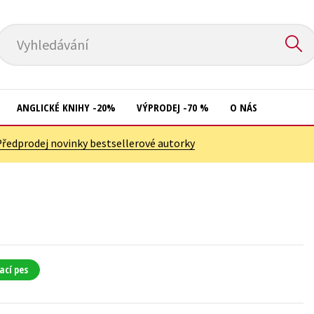
Vyhledávání
ANGLICKÉ KNIHY -20%
VÝPRODEJ -70 %
O NÁS
Předprodej novinky bestsellerové autorky
Přírodní vědy
Křížovky
Společnost, politika
Kuchařky
Technika a věda
New Adult
Učebnice
Ostatní
Umění a kultura
Počítače
ací pes
Výchova a pedagogika
Poezie
Young adult