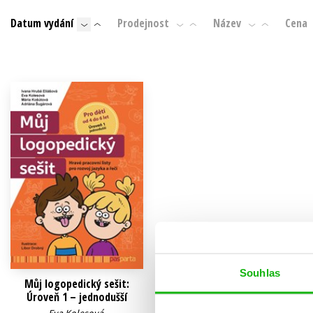
Auto - moto
Datum vydání
Prodejnost
Název
Cena
Jazyky
Beletrie pro děti
Kalendáře
Beletrie pro dospělé
Kariéra a osobní rozvoj
Byznys a ekonomie
Komiks
V
Souhlas
Můj logopedický sešit:
Úroveň 1 – jednodušší