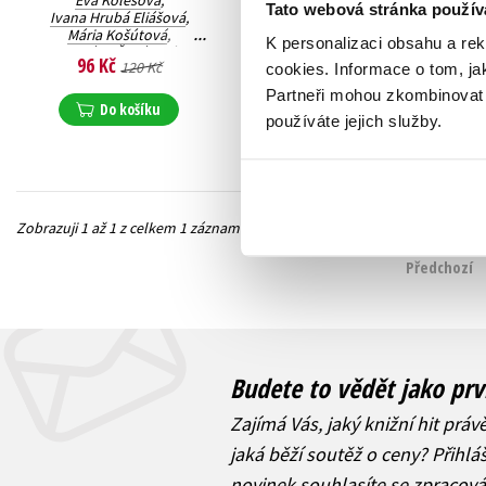
Eva Kolesová
,
Tato webová stránka použív
Ivana Hrubá Eliášová
,
Mária Košútová
,
K personalizaci obsahu a re
Adriána Šugárová
96 Kč
120 Kč
cookies.
Informace o tom, ja
Partneři mohou zkombinovat t
Do košíku
používáte jejich služby.
Zobrazuji 1 až 1 z celkem 1 záznamů
Předchozí
Budete to vědět jako prv
Zajímá Vás, jaký knižní hit práv
jaká běží soutěž o ceny? Přihl
novinek
souhlasíte se zpracov