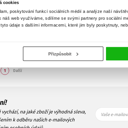
á cookies
klam, poskytování funkcí sociálních médií a analýze naší návšt
k náš web využíváme, sdílíme se svými partnery pro sociální méd
yto údaje s dalšími informacemi, které jim byly poskytnuty, neb
Přizpůsobit
Zobraz záznamů
1
Další
ní!
Vaše e-
Vaše e-
ě vychází, na jaké zboží je výhodná sleva,
mailová
mailová
Vaše e-mailov
adresa
adresa
ášením k odběru našich e-mailových
áním osobních údajů
.