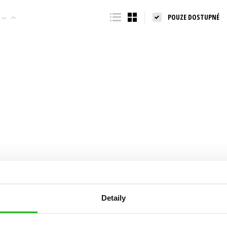
Populárně - naučná pro dospělé
POUZE DOSTUPNÉ
Young adult (SK)
Populárně - naučné pro děti
Zahraniční literatura
Předškoláci
Zdraví a životní styl
Příroda a zahrada
šechny tituly
Detaily