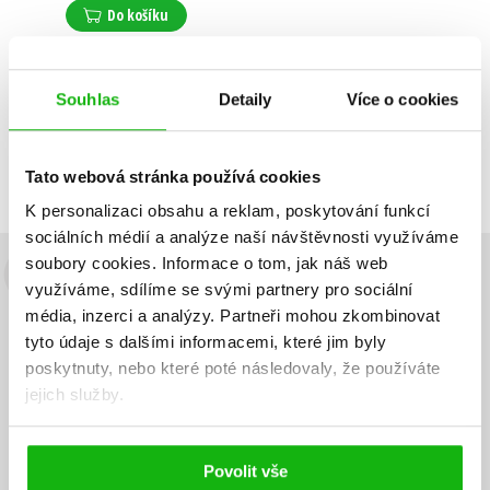
Do košíku
Souhlas
Detaily
Více o cookies
Zobrazuji 1 až 1 z celkem 1 záznamů
Zobraz záznamů
Předchozí
1
Další
Tato webová stránka používá cookies
K personalizaci obsahu a reklam, poskytování funkcí
sociálních médií a analýze naší návštěvnosti využíváme
soubory cookies.
Informace o tom, jak náš web
Budete to vědět jako první!
využíváme, sdílíme se svými partnery pro sociální
média, inzerci a analýzy.
Partneři mohou zkombinovat
Zajímá Vás, jaký knižní hit právě vychází, na jaké zboží je výhodná
tyto údaje s dalšími informacemi, které jim byly
sleva, jaká běží soutěž o ceny? Přihlášením k odběru našich e-
poskytnuty, nebo které poté následovaly, že používáte
mailových novinek
souhlasíte se zpracováním osobních údajů
.
jejich služby.
Vaše e-
Vaše e-
Přihlásit se
mailová
mailová
Vaše e-mailová adresa
adresa
adresa
Povolit vše