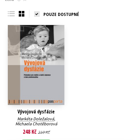
Young adult (SK)
Zahraniční literatura
Zdraví a životní styl
POUZE DOSTUPNÉ
Všechny tituly
Vývojová dysfázie
Markéta Doležalová
,
Michaela Chotěborová
248 Kč
310 Kč