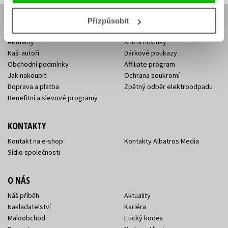
Přizpůsobit
E-SHOP
Aktuality
Knižní novinky
Naši autoři
Dárkové poukazy
Obchodní podmínky
Affiliate program
Jak nakoupit
Ochrana soukromí
Doprava a platba
Zpětný odběr elektroodpadu
Benefitní a slevové programy
KONTAKTY
Kontakt na e-shop
Kontakty Albatros Media
Sídlo společnosti
O NÁS
Náš příběh
Aktuality
Nakladatelství
Kariéra
Maloobchod
Etický kodex