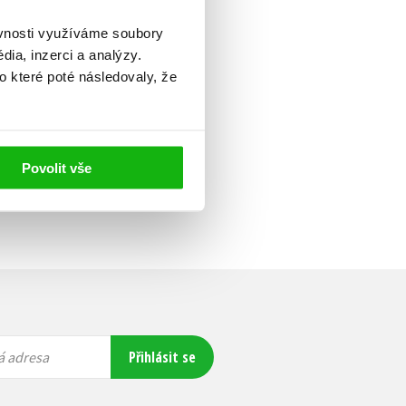
ěvnosti využíváme soubory
ia, inzerci a analýzy.
o které poté následovaly, že
Povolit vše
Přihlásit se
á adresa