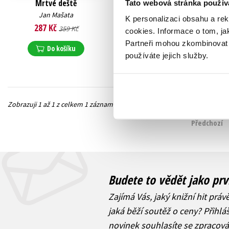
Mrtvé deště
Tato webová stránka použív
Jan Mašata
K personalizaci obsahu a re
287 Kč
359 Kč
cookies.
Informace o tom, ja
Partneři mohou zkombinovat t
Do košíku
používáte jejich služby.
Zobrazuji 1 až 1 z celkem 1 záznamů
Předchozí
Budete to vědět jako prv
Zajímá Vás, jaký knižní hit práv
jaká běží soutěž o ceny? Přihl
novinek
souhlasíte se zpracov