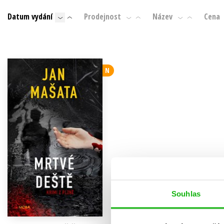
Auto - moto
Datum vydání
Prodejnost
Název
Cena
Jazyky
Beletrie pro děti
Kalendáře
Beletrie pro dospělé
Kariéra a osobní rozvoj
Byznys a ekonomie
N
Komiks
V
Souhlas