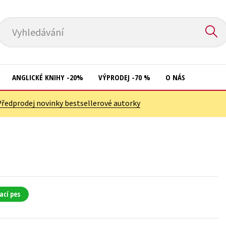
Vyhledávání
ANGLICKÉ KNIHY -20%
VÝPRODEJ -70 %
O NÁS
Předprodej novinky bestsellerové autorky
Přírodní vědy
Křížovky
Společnost, politika
Kuchařky
Technika a věda
New Adult
Učebnice
Ostatní
Umění a kultura
Počítače
ací pes
Výchova a pedagogika
Poezie
Young adult