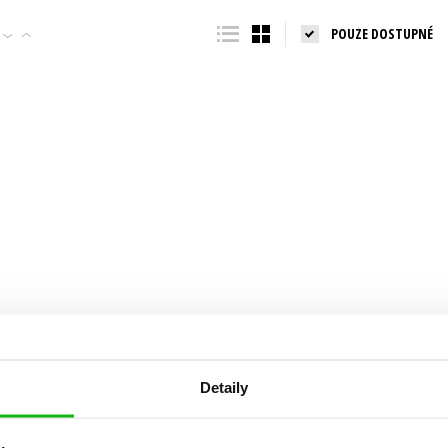
Populárně - naučná pro dospělé
POUZE DOSTUPNÉ
Young adult (SK)
Populárně - naučné pro děti
Zahraniční literatura
Předškoláci
Zdraví a životní styl
Příroda a zahrada
šechny tituly
Detaily