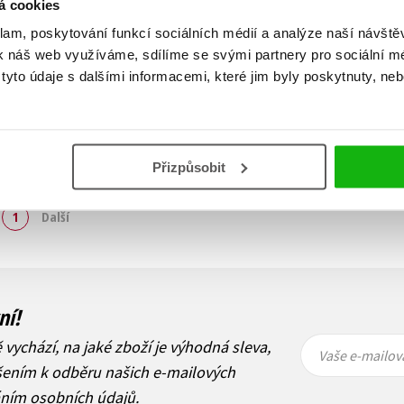
á cookies
klam, poskytování funkcí sociálních médií a analýze naší návšt
k náš web využíváme, sdílíme se svými partnery pro sociální méd
yto údaje s dalšími informacemi, které jim byly poskytnuty, neb
Přizpůsobit
Zobraz záznamů
1
Další
ní!
Vaše e-
Vaše e-
ě vychází, na jaké zboží je výhodná sleva,
mailová
mailová
Vaše e-mailov
adresa
adresa
ášením k odběru našich e-mailových
áním osobních údajů
.