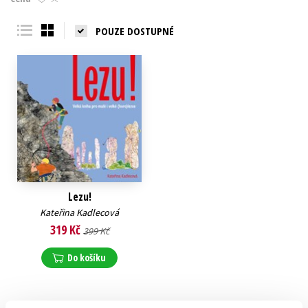
Young adult (SK)
Zahraniční literatura
Zdraví a životní styl
POUZE DOSTUPNÉ
Všechny tituly
Lezu!
Kateřina Kadlecová
319 Kč
399 Kč
Do košíku