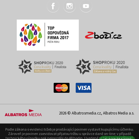
2026 © Albatrosmedia.cz, Albatros Media a.s.
Podle zákona o evidenci tržeb je prodávající povinen vystavit kupujícímu účtenku.
Zároveň je povinen zaevidovat přijatou tržbu u správce daně on-line; v případě
technického výpadku pak nejpozději do 48 hodin. Uvedené se týká pouze případů