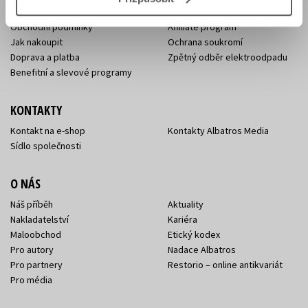
Naši autoři
Dárkové poukazy
Obchodní podmínky
Affiliate program
Jak nakoupit
Ochrana soukromí
Doprava a platba
Zpětný odběr elektroodpadu
Benefitní a slevové programy
KONTAKTY
Kontakt na e-shop
Kontakty Albatros Media
Sídlo společnosti
O NÁS
Náš příběh
Aktuality
Nakladatelství
Kariéra
Maloobchod
Etický kodex
Pro autory
Nadace Albatros
Pro partnery
Restorio – online antikvariát
Pro média