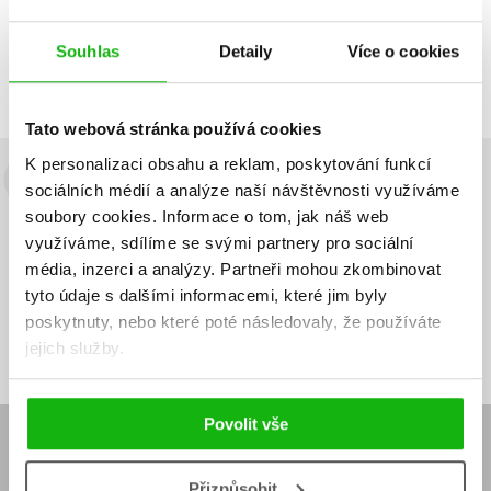
Zobrazuji 1 až 1 z celkem 1 záznamů
Zobraz záznamů
Souhlas
Detaily
Více o cookies
Předchozí
1
Další
Tato webová stránka používá cookies
K personalizaci obsahu a reklam, poskytování funkcí
Budete to vědět jako první!
sociálních médií a analýze naší návštěvnosti využíváme
soubory cookies.
Informace o tom, jak náš web
Zajímá Vás, jaký knižní hit právě vychází, na jaké zboží je výhodná
využíváme, sdílíme se svými partnery pro sociální
sleva, jaká běží soutěž o ceny? Přihlášením k odběru našich e-
média, inzerci a analýzy.
Partneři mohou zkombinovat
mailových novinek
souhlasíte se zpracováním osobních údajů
.
tyto údaje s dalšími informacemi, které jim byly
Vaše e-
Vaše e-
poskytnuty, nebo které poté následovaly, že používáte
Přihlásit se
mailová
mailová
Vaše e-mailová adresa
jejich služby.
adresa
adresa
Povolit vše
E-SHOP
Aktuality
Knižní novinky
Přizpůsobit