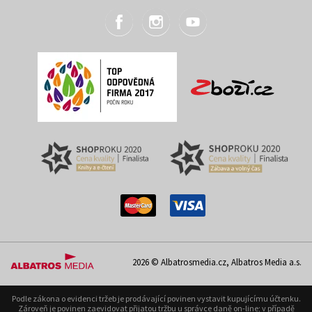
2026 © Albatrosmedia.cz, Albatros Media a.s.
Podle zákona o evidenci tržeb je prodávající povinen vystavit kupujícímu účtenku.
Zároveň je povinen zaevidovat přijatou tržbu u správce daně on-line; v případě