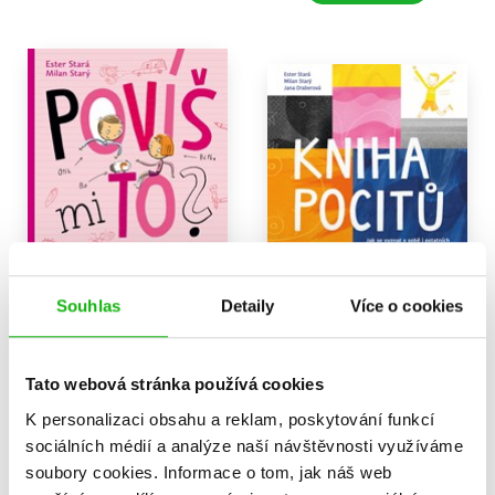
Souhlas
Detaily
Více o cookies
Povíš mi to?
Kniha pocitů
Ester Stará
Ester Stará
,
Jana Draberová
231 Kč
289 Kč
Tato webová stránka používá cookies
440 Kč
550 Kč
K personalizaci obsahu a reklam, poskytování funkcí
Do košíku
Do košíku
sociálních médií a analýze naší návštěvnosti využíváme
soubory cookies.
Informace o tom, jak náš web