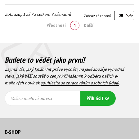
Zobrazuji 1 až 7 z celkem 7 záznamů
Zobraz záznamů
Předchozí
1
Další
Budete to vědět jako první!
Zajímá Vás, jaký knižní hit právě vychází, na jaké zboží je výhodná
sleva, jaká běží soutěž o ceny? Přihlášením k odběru našich e-
mailových novinek
souhlasíte se zpracováním osobních údajů
.
Vaše e-
Vaše e-
Přihlásit se
mailová
mailová
Vaše e-mailová adresa
adresa
adresa
E-SHOP