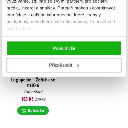
využíváme, sdílíme se svými partnery pro sociální
média, inzerci a analýzy.
Partneři mohou zkombinovat
tyto údaje s dalšími informacemi, které jim byly
poskytnuty, nebo které poté následovaly, že používáte
jejich služby.
Povolit vše
Přizpůsobit
Logopedie – Žežicha se
neříká
Ester Stará
183 Kč
229 Kč
Do košíku