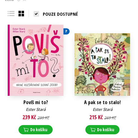
Young adult (SK)
Zahraniční literatura
Zdraví a životní styl
POUZE DOSTUPNÉ
Všechny tituly
P
Povíš mi to?
A pak se to stalo!
Ester Stará
Ester Stará
239 Kč
215 Kč
299 Kč
269 Kč
Do košíku
Do košíku