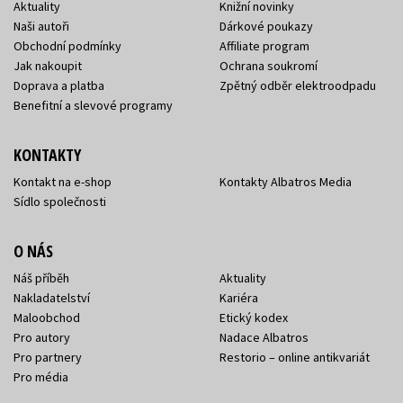
Aktuality
Knižní novinky
Naši autoři
Dárkové poukazy
Obchodní podmínky
Affiliate program
Jak nakoupit
Ochrana soukromí
Doprava a platba
Zpětný odběr elektroodpadu
Benefitní a slevové programy
KONTAKTY
Kontakt na e-shop
Kontakty Albatros Media
Sídlo společnosti
O NÁS
Náš příběh
Aktuality
Nakladatelství
Kariéra
Maloobchod
Etický kodex
Pro autory
Nadace Albatros
Pro partnery
Restorio – online antikvariát
Pro média