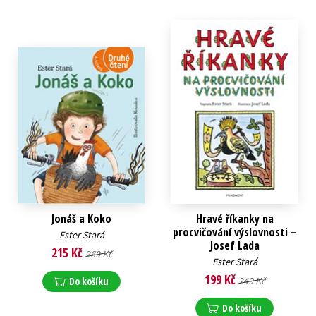
Jonáš a Koko
Hravé říkanky na
procvičování výslovnosti –
Ester Stará
Josef Lada
215 Kč
269 Kč
Ester Stará
199 Kč
Do košíku
249 Kč
Do košíku