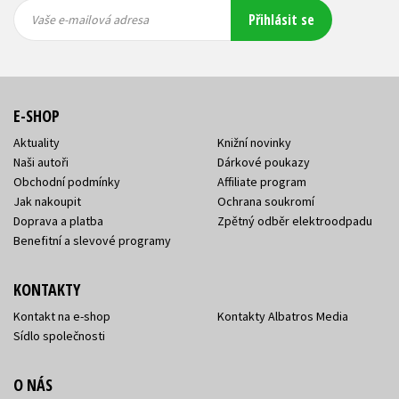
Vaše e-
Vaše e-
Přihlásit se
mailová
mailová
Vaše e-mailová adresa
adresa
adresa
E-SHOP
Aktuality
Knižní novinky
Naši autoři
Dárkové poukazy
Obchodní podmínky
Affiliate program
Jak nakoupit
Ochrana soukromí
Doprava a platba
Zpětný odběr elektroodpadu
Benefitní a slevové programy
KONTAKTY
Kontakt na e-shop
Kontakty Albatros Media
Sídlo společnosti
O NÁS