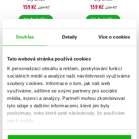
159 Kč
159 Kč
199 Kč
199 Kč
Do košíku
Do košíku
Souhlas
Detaily
Více o cookies
Tato webová stránka používá cookies
K personalizaci obsahu a reklam, poskytování funkcí
sociálních médií a analýze naší návštěvnosti využíváme
soubory cookies.
Informace o tom, jak náš web
využíváme, sdílíme se svými partnery pro sociální
média, inzerci a analýzy.
Partneři mohou zkombinovat
tyto údaje s dalšími informacemi, které jim byly
poskytnuty, nebo které poté následovaly, že používáte
jejich služby.
Zvířátka z Kouzelného lesa
Zvířátka z Kouzelného lesa
– Myška Míša
– Pejsek Puntík