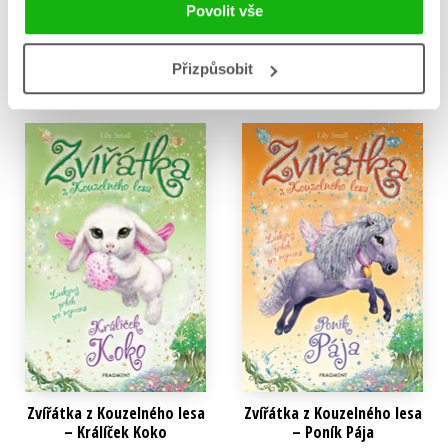
Lily Small
Lily Small
Povolit vše
159 Kč
159 Kč
199 Kč
199 Kč
Do košíku
Do košíku
Přizpůsobit
Zvířátka z Kouzelného lesa
Zvířátka z Kouzelného lesa
– Králíček Koko
– Poník Pája