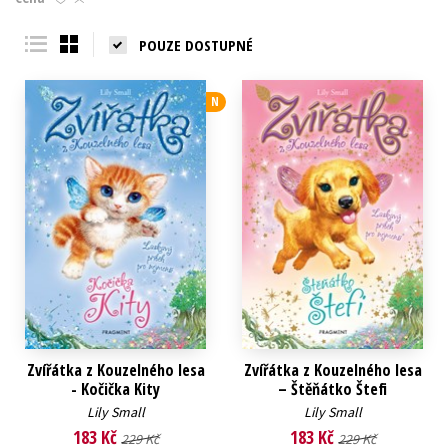
Young adult (SK)
Zahraniční literatura
Zdraví a životní styl
POUZE DOSTUPNÉ
Všechny tituly
N
Zvířátka z Kouzelného lesa
Zvířátka z Kouzelného lesa
- Kočička Kity
– Štěňátko Štefi
Lily Small
Lily Small
183 Kč
183 Kč
229 Kč
229 Kč