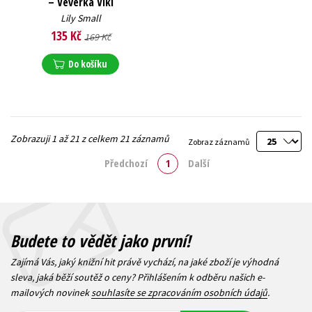
– Veverka Viki
Lily Small
135 Kč
169 Kč
Do košíku
Zobrazuji 1 až 21 z celkem 21 záznamů
Zobraz záznamů
Předchozí
1
Další
Budete to vědět jako první!
Zajímá Vás, jaký knižní hit právě vychází, na jaké zboží je výhodná
sleva, jaká běží soutěž o ceny? Přihlášením k odběru našich e-
mailových novinek
souhlasíte se zpracováním osobních údajů
.