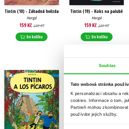
Tintin (10) - Záhadná hvězda
Tintin (19) - Koks na palubě
Hergé
Hergé
159 Kč
159 Kč
199 Kč
199 Kč
Do košíku
Do košíku
Souhlas
Tato webová stránka použív
K personalizaci obsahu a re
cookies.
Informace o tom, ja
Partneři mohou zkombinovat t
používáte jejich služby.