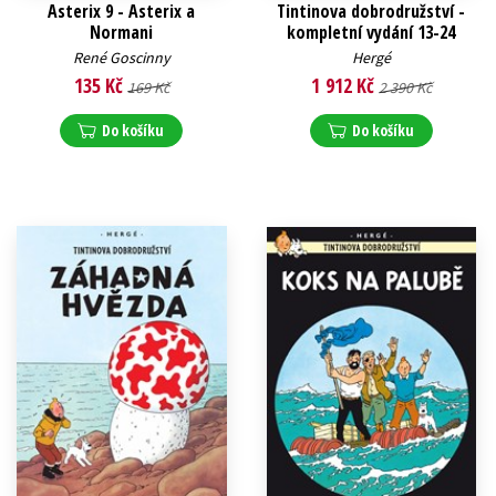
Asterix 9 - Asterix a
Tintinova dobrodružství -
Normani
kompletní vydání 13-24
René Goscinny
Hergé
135 Kč
1 912 Kč
169 Kč
2 390 Kč
Do košíku
Do košíku