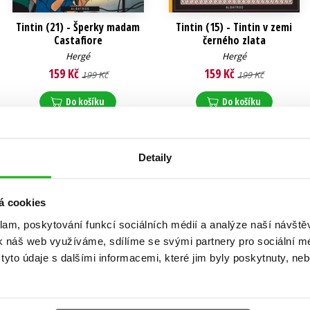
Tintin (21) - Šperky madam
Tintin (15) - Tintin v zemi
Castafiore
černého zlata
Hergé
Hergé
159 Kč
159 Kč
199 Kč
199 Kč
Do košíku
Do košíku
Detaily
á cookies
klam, poskytování funkcí sociálních médií a analýze naší návšt
k náš web využíváme, sdílíme se svými partnery pro sociální méd
yto údaje s dalšími informacemi, které jim byly poskytnuty, neb