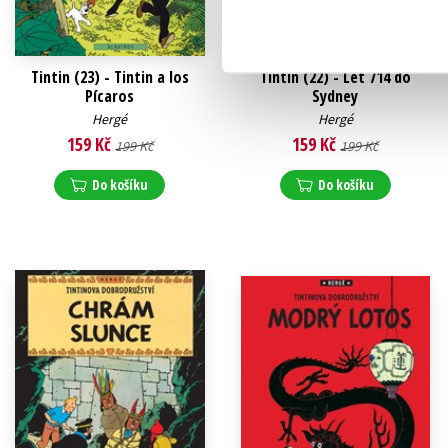
Tintin (23) - Tintin a los
Tintin (22) - Let 714 do
Pícaros
Sydney
Hergé
Hergé
159 Kč
159 Kč
199 Kč
199 Kč
Do košíku
Do košíku