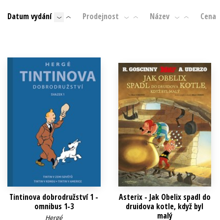
Auto - moto
Datum vydání
Prodejnost
Název
Cena
Jazyky
Beletrie pro děti
Kalendáře
Beletrie pro dospělé
Kariéra a osobní rozvoj
Byznys a ekonomie
Komiks
V
Tintinova dobrodružství 1 -
Asterix - Jak Obelix spadl do
omnibus 1-3
druidova kotle, když byl
malý
Hergé