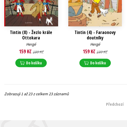
Tintin (8) - Žezlo krále
Tintin (4) - Faraonovy
Ottokara
doutníky
Hergé
Hergé
159 Kč
159 Kč
199 Kč
199 Kč
Do košíku
Do košíku
Zobrazuji 1 až 23 z celkem 23 záznamů
Předchozí