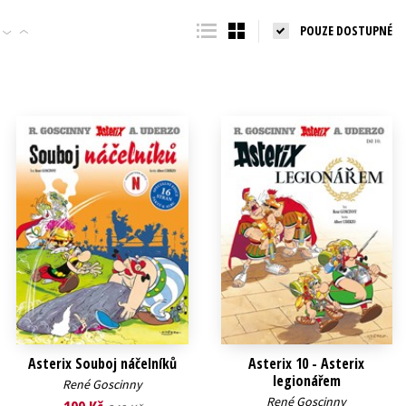
Populárně - naučná pro dospělé
POUZE DOSTUPNÉ
Young adult (SK)
Populárně - naučné pro děti
Zahraniční literatura
Předškoláci
Zdraví a životní styl
Příroda a zahrada
šechny tituly
Asterix Souboj náčelníků
Asterix 10 - Asterix
legionářem
René Goscinny
René Goscinny