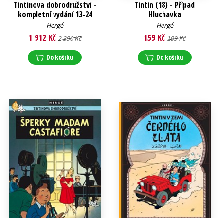
Tintinova dobrodružství -
Tintin (18) - Případ
kompletní vydání 13-24
Hluchavka
Hergé
Hergé
1 912 Kč
159 Kč
2 390 Kč
199 Kč
Do košíku
Do košíku