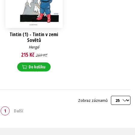
Tintin (1) - Tintin v zemi
Sovětů
Hergé
215 Kč
269 Kč
Do košíku
Zobraz záznamů
1
Další