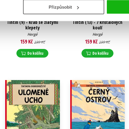
Přizpůsobit
Tintin (9) - Krab se zlatými
Tintin (13) - 7 křišťálových
klepety
koulí
Hergé
Hergé
159 Kč
159 Kč
199 Kč
199 Kč
Do košíku
Do košíku