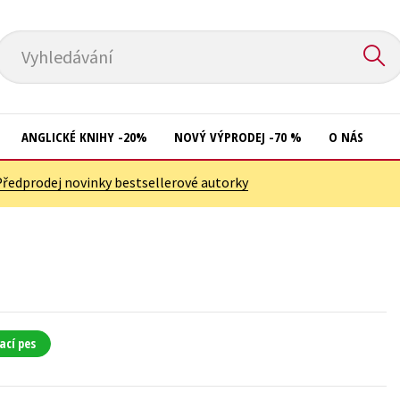
Vyhledávání
ANGLICKÉ KNIHY -20%
NOVÝ VÝPRODEJ -70 %
O NÁS
Předprodej novinky bestsellerové autorky
Přírodní vědy
Křížovky
Společnost, politika
Kuchařky
Technika a věda
New Adult
Učebnice
Ostatní
Umění a kultura
Počítače
ací pes
Výchova a pedagogika
Poezie
Young adult