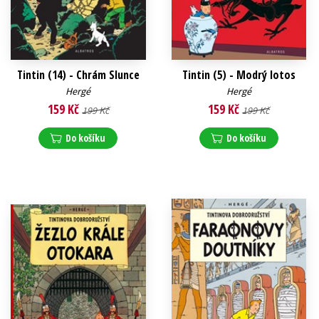
Tintin (14) - Chrám Slunce
Tintin (5) - Modrý lotos
Hergé
Hergé
159 Kč
159 Kč
199 Kč
199 Kč
Do košíku
Do košíku