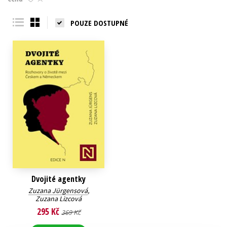
Young adult (SK)
Zahraniční literatura
Zdraví a životní styl
POUZE DOSTUPNÉ
Všechny tituly
Dvojité agentky
Zuzana Jürgensová
,
Zuzana Lizcová
295 Kč
369 Kč