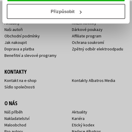
Přizpůsobit
E-SHOP
Aktuality
Knižní novinky
Naši autoři
Dárkové poukazy
Obchodní podmínky
Affiliate program
Jak nakoupit
Ochrana soukromí
Doprava a platba
Zpětný odběr elektroodpadu
Benefitní a slevové programy
KONTAKTY
Kontakt na e-shop
Kontakty Albatros Media
Sídlo společnosti
O NÁS
Náš příběh
Aktuality
Nakladatelství
Kariéra
Maloobchod
Etický kodex
Pro autory
Nadace Albatros