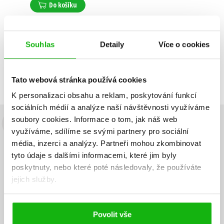
Do košíku
Souhlas
Detaily
Více o cookies
Zobrazuji 1 až 1 z celkem 1 záznamů
Zobraz záznamů
Předchozí
1
Další
Tato webová stránka používá cookies
K personalizaci obsahu a reklam, poskytování funkcí
sociálních médií a analýze naší návštěvnosti využíváme
soubory cookies.
Informace o tom, jak náš web
Budete to vědět jako první!
využíváme, sdílíme se svými partnery pro sociální
média, inzerci a analýzy.
Partneři mohou zkombinovat
Zajímá Vás, jaký knižní hit právě vychází, na jaké zboží je výhodná
tyto údaje s dalšími informacemi, které jim byly
sleva, jaká běží soutěž o ceny? Přihlášením k odběru našich e-
poskytnuty, nebo které poté následovaly, že používáte
mailových novinek
souhlasíte se zpracováním osobních údajů
.
jejich služby.
Vaše e-
Vaše e-
Přihlásit se
mailová
mailová
Vaše e-mailová adresa
adresa
adresa
Povolit vše