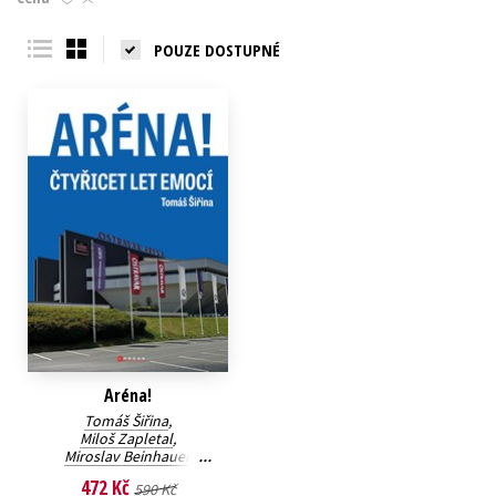
Young adult (SK)
Zahraniční literatura
Zdraví a životní styl
POUZE DOSTUPNÉ
Všechny tituly
Aréna!
Tomáš Šiřina
,
Miloš Zapletal
,
Miroslav Beinhauer
,
Marek Dohnal
472 Kč
590 Kč