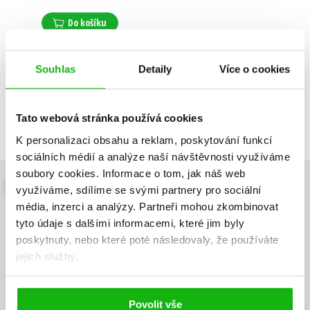
Do košíku
Souhlas
Detaily
Více o cookies
Zobrazuji 1 až 1 z celkem 1 záznamů
Zobraz záznamů
Tato webová stránka používá cookies
Předchozí
1
Další
K personalizaci obsahu a reklam, poskytování funkcí
sociálních médií a analýze naší návštěvnosti využíváme
soubory cookies.
Informace o tom, jak náš web
využíváme, sdílíme se svými partnery pro sociální
Budete to vědět jako první!
média, inzerci a analýzy.
Partneři mohou zkombinovat
Zajímá Vás, jaký knižní hit právě vychází, na jaké zboží je výhodná
tyto údaje s dalšími informacemi, které jim byly
sleva, jaká běží soutěž o ceny? Přihlášením k odběru našich e-
poskytnuty, nebo které poté následovaly, že používáte
mailových novinek
souhlasíte se zpracováním osobních údajů
.
jejich služby.
Vaše e-
Vaše e-
Přihlásit se
mailová
mailová
Vaše e-mailová adresa
adresa
adresa
Povolit vše