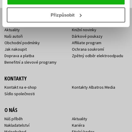
Přizpůsobit
E-SHOP
Aktuality
Knižní novinky
Naši autoři
Dárkové poukazy
Obchodní podmínky
Affiliate program
Jak nakoupit
Ochrana soukromí
Doprava a platba
Zpětný odběr elektroodpadu
Benefitní a slevové programy
KONTAKTY
Kontakt na e-shop
Kontakty Albatros Media
Sídlo společnosti
O NÁS
Náš příběh
Aktuality
Nakladatelství
Kariéra
Maloobchod
Etický kodex