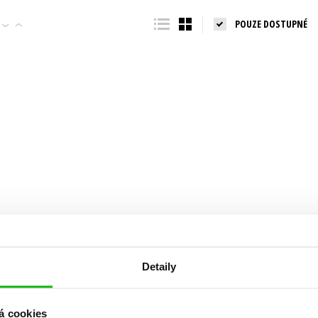
Populárně - naučná pro dospělé
POUZE DOSTUPNÉ
Young adult (SK)
Populárně - naučné pro děti
Zahraniční literatura
Předškoláci
Zdraví a životní styl
Příroda a zahrada
šechny tituly
Detaily
á cookies