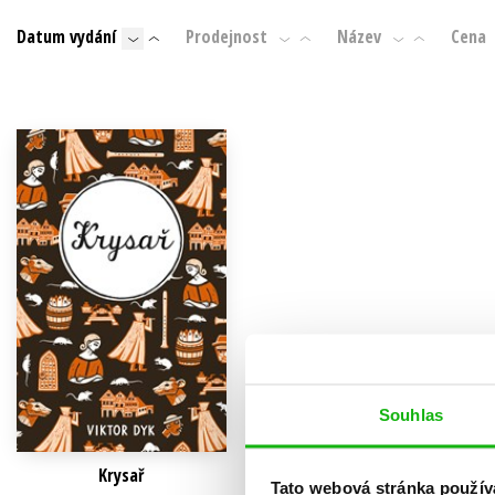
Auto - moto
Datum vydání
Prodejnost
Název
Cena
Jazyky
Beletrie pro děti
Kalendáře
Beletrie pro dospělé
Kariéra a osobní rozvoj
Byznys a ekonomie
Komiks
V
Souhlas
Krysař
Tato webová stránka použív