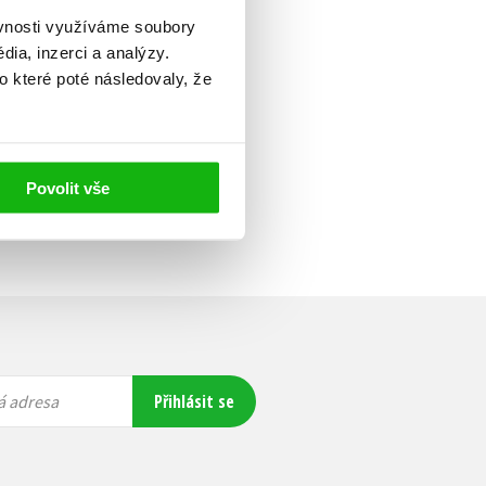
ěvnosti využíváme soubory
ia, inzerci a analýzy.
o které poté následovaly, že
Povolit vše
Přihlásit se
á adresa