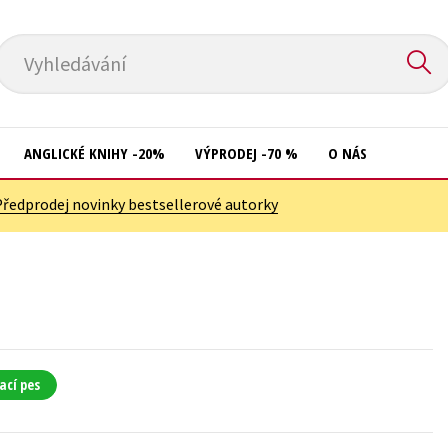
Vyhledávání
ANGLICKÉ KNIHY -20%
VÝPRODEJ -70 %
O NÁS
Předprodej novinky bestsellerové autorky
Přírodní vědy
Křížovky
Společnost, politika
Kuchařky
Technika a věda
New Adult
Učebnice
Ostatní
Umění a kultura
Počítače
ací pes
Výchova a pedagogika
Poezie
Young adult