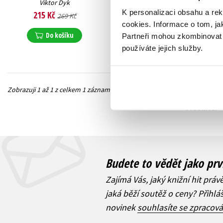
Viktor Dyk
K personalizaci obsahu a re
215 Kč
269 Kč
cookies.
Informace o tom, ja
Do košíku
Partneři mohou zkombinovat t
používáte jejich služby.
Zobrazuji 1 až 1 z celkem 1 záznamů
Předchozí
Budete to vědět jako prv
Zajímá Vás, jaký knižní hit práv
jaká běží soutěž o ceny? Přihl
novinek
souhlasíte se zpracov