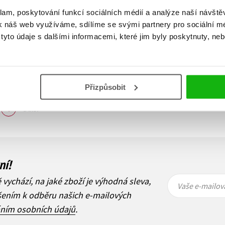
klam, poskytování funkcí sociálních médií a analýze naší návšt
k náš web využíváme, sdílíme se svými partnery pro sociální méd
yto údaje s dalšími informacemi, které jim byly poskytnuty, neb
Přizpůsobit
Zobraz záznamů
1
Další
ní!
Vaše e-
Vaše e-
ě vychází, na jaké zboží je výhodná sleva,
mailová
mailová
Vaše e-mailov
adresa
adresa
ášením k odběru našich e-mailových
áním osobních údajů
.