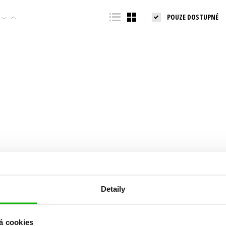
Populárně - naučná pro dospělé
POUZE DOSTUPNÉ
Young adult (SK)
Populárně - naučné pro děti
Zahraniční literatura
Předškoláci
Zdraví a životní styl
Příroda a zahrada
šechny tituly
Detaily
á cookies