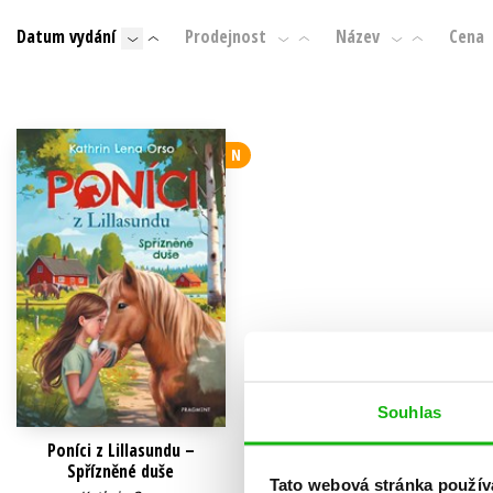
Auto - moto
Datum vydání
Prodejnost
Název
Cena
Jazyky
Beletrie pro děti
Kalendáře
Beletrie pro dospělé
Kariéra a osobní rozvoj
Byznys a ekonomie
N
Komiks
V
Souhlas
Poníci z Lillasundu –
Spřízněné duše
Tato webová stránka použív