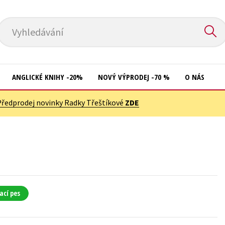
Vyhledávání
ANGLICKÉ KNIHY -20%
NOVÝ VÝPRODEJ -70 %
O NÁS
Předprodej novinky Radky Třeštíkové
ZDE
Přírodní vědy
Křížovky
Společnost, politika
Kuchařky
Technika a věda
New Adult
Učebnice
Ostatní
Umění a kultura
Počítače
ací pes
Výchova a pedagogika
Poezie
Young adult