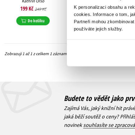
Kathrin Orso
K personalizaci obsahu a re
199 Kč
249 Kč
cookies.
Informace o tom, ja
Do košíku
Partneři mohou zkombinovat t
používáte jejich služby.
Zobrazuji 1 až 1 z celkem 1 záznamů
Předchozí
Budete to vědět jako prv
Zajímá Vás, jaký knižní hit práv
jaká běží soutěž o ceny? Přihl
novinek
souhlasíte se zpracov