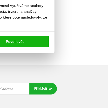
ěvnosti využíváme soubory
ia, inzerci a analýzy.
o které poté následovaly, že
Povolit vše
Přihlásit se
á adresa