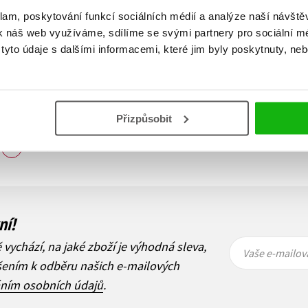
klam, poskytování funkcí sociálních médií a analýze naší návšt
k náš web využíváme, sdílíme se svými partnery pro sociální méd
yto údaje s dalšími informacemi, které jim byly poskytnuty, neb
Přizpůsobit
Zobraz záznamů
1
Další
ní!
Vaše e-
Vaše e-
ě vychází, na jaké zboží je výhodná sleva,
mailová
mailová
Vaše e-mailov
adresa
adresa
ášením k odběru našich e-mailových
áním osobních údajů
.