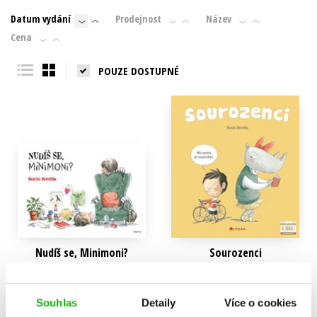
Datum vydání
Prodejnost
Název
Cena
POUZE DOSTUPNÉ
Nudíš se, Minimoni?
Sourozenci
Rocio Bonilla
Rocio Bonilla
239 Kč
199 Kč
299 Kč
249 Kč
Souhlas
Detaily
Více o cookies
Do košíku
Do košíku