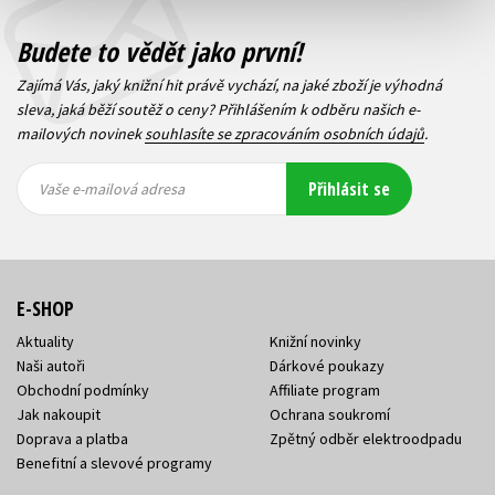
Budete to vědět jako první!
Zajímá Vás, jaký knižní hit právě vychází, na jaké zboží je výhodná
sleva, jaká běží soutěž o ceny? Přihlášením k odběru našich e-
mailových novinek
souhlasíte se zpracováním osobních údajů
.
Vaše e-
Vaše e-
Přihlásit se
mailová
mailová
Vaše e-mailová adresa
adresa
adresa
E-SHOP
Aktuality
Knižní novinky
Naši autoři
Dárkové poukazy
Obchodní podmínky
Affiliate program
Jak nakoupit
Ochrana soukromí
Doprava a platba
Zpětný odběr elektroodpadu
Benefitní a slevové programy