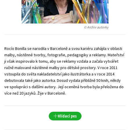
Young adult (SK)
Zahraniční literatura
Zdraví a životní styl
Všechny tituly
© Archiv autorky
Rocío Bonilla se narodila v Barceloně a svou kariéru zahájila v oblasti
malby, nástěnné tvorby, fotografie, pedagogiky a reklamy. Mateřství
ji však inspirovalo k tomu, aby se reklamy vzdala a začala vytvářet
ručně malované nástěnné malby pro dětské prostory. V roce 2011
vstoupila do světa nakladatelství jako ilustrátorka a v roce 2014
debutovala také jako autorka. Dosud vydala přibližně 50 knih, někdy
ve spolupráci s dalšími autory. Její oceněná tvorba byla přeložena do
více než 20 jazyků. Žije v Barceloně.
Hlídací pes