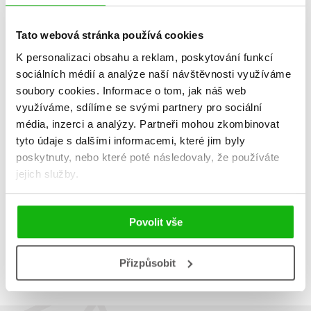
Tato webová stránka používá cookies
K personalizaci obsahu a reklam, poskytování funkcí
Zobrazuji 1 až 2 z celkem 2 záznamů
sociálních médií a analýze naší návštěvnosti využíváme
Zobraz záznamů
soubory cookies.
Informace o tom, jak náš web
Předchozí
1
Další
využíváme, sdílíme se svými partnery pro sociální
média, inzerci a analýzy.
Partneři mohou zkombinovat
tyto údaje s dalšími informacemi, které jim byly
poskytnuty, nebo které poté následovaly, že používáte
jejich služby.
Povolit vše
Přizpůsobit