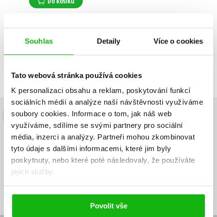
Do košíku
Souhlas
Detaily
Více o cookies
Zobrazuji 1 až 1 z celkem 1 záznamů
Zobraz záznamů
Předchozí
1
Další
Tato webová stránka používá cookies
K personalizaci obsahu a reklam, poskytování funkcí
sociálních médií a analýze naší návštěvnosti využíváme
soubory cookies.
Informace o tom, jak náš web
Budete to vědět jako první!
využíváme, sdílíme se svými partnery pro sociální
média, inzerci a analýzy.
Partneři mohou zkombinovat
Zajímá Vás, jaký knižní hit právě vychází, na jaké zboží je výhodná
tyto údaje s dalšími informacemi, které jim byly
sleva, jaká běží soutěž o ceny? Přihlášením k odběru našich e-
mailových novinek
souhlasíte se zpracováním osobních údajů
.
poskytnuty, nebo které poté následovaly, že používáte
jejich služby.
Vaše e-
Vaše e-
Přihlásit se
mailová
mailová
Vaše e-mailová adresa
adresa
adresa
Povolit vše