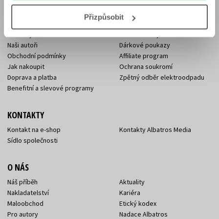
Přizpůsobit
E-SHOP
Aktuality
Knižní novinky
Naši autoři
Dárkové poukazy
Obchodní podmínky
Affiliate program
Jak nakoupit
Ochrana soukromí
Doprava a platba
Zpětný odběr elektroodpadu
Benefitní a slevové programy
KONTAKTY
Kontakt na e-shop
Kontakty Albatros Media
Sídlo společnosti
O NÁS
Náš příběh
Aktuality
Nakladatelství
Kariéra
Maloobchod
Etický kodex
Pro autory
Nadace Albatros