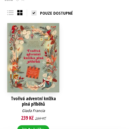
Young adult (SK)
Zahraniční literatura
Zdraví a životní styl
POUZE DOSTUPNÉ
Všechny tituly
Tvořivá adventní knížka
plná příběhů
Giada Francia
239 Kč
299 Kč