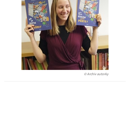
Auto - moto
Jazyky
Beletrie pro děti
Kalendáře
Beletrie pro dospělé
Kariéra a osobní rozvoj
Byznys a ekonomie
Komiks
V
© Archiv autorky