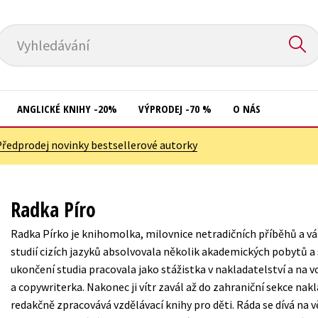
Vyhledávání
ANGLICKÉ KNIHY -20%
VÝPRODEJ -70 %
O NÁS
Předprodej novinky bestsellerové autorky
Přírodní vědy
Křížovky
Společnost, politika
Kuchařky
Radka Píro
Technika a věda
New Adult
Radka Pírko je knihomolka, milovnice netradičních příběhů a v
Učebnice
Ostatní
studií cizích jazyků absolvovala několik akademických pobytů a 
Umění a kultura
ukončení studia pracovala jako stážistka v nakladatelství a na 
Počítače
a copywriterka. Nakonec ji vítr zavál až do zahraniční sekce nakl
Výchova a pedagogika
Poezie
redakčně zpracovává vzdělávací knihy pro děti. Ráda se dívá na v
Young adult