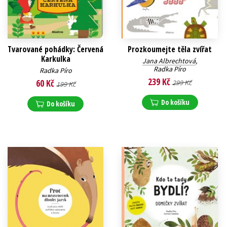
Tvarované pohádky: Červená
Prozkoumejte těla zvířat
Karkulka
Jana Albrechtová
,
Radka Píro
Radka Píro
239 Kč
60 Kč
299 Kč
199 Kč
Do košíku
Do košíku