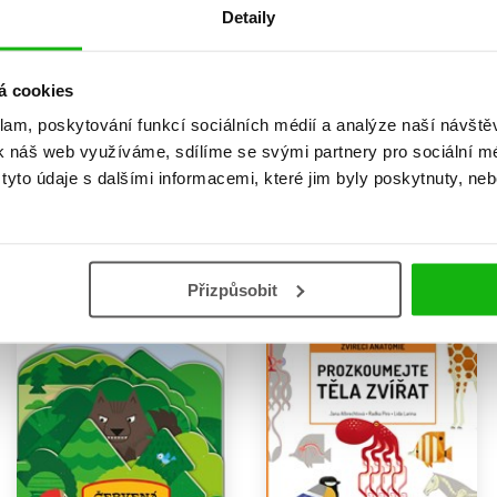
Detaily
V přírodě: Chováš se k ní s
Ve školce: Chováš se k
á cookies
respektem?
ostatním ohleduplně?
Radka Píro
Radka Píro
klam, poskytování funkcí sociálních médií a analýze naší návšt
183 Kč
183 Kč
k náš web využíváme, sdílíme se svými partnery pro sociální méd
229 Kč
229 Kč
yto údaje s dalšími informacemi, které jim byly poskytnuty, neb
Do košíku
Do košíku
Přizpůsobit