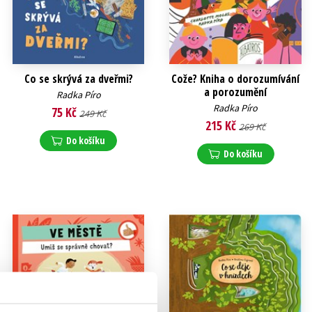
Co se skrývá za dveřmi?
Cože? Kniha o dorozumívání
a porozumění
Radka Píro
Radka Píro
75 Kč
249 Kč
215 Kč
269 Kč
Do košíku
Do košíku