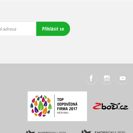
Přihlásit se
á adresa