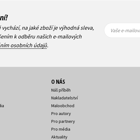
ní!
Vaše e-
Vaše e-
ě vychází, na jaké zboží je výhodná sleva,
mailová
mailová
Vaše e-mailov
adresa
adresa
ášením k odběru našich e-mailových
áním osobních údajů
.
O NÁS
Náš příběh
Nakladatelství
ia
Maloobchod
Pro autory
Pro partnery
Pro média
Aktuality