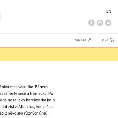
EN
Přihlásit
0 Kč
ášnivá cestovatelka. Během
stáží ve Francii a Německu. Po
volné noze jako korektorka knih
adatelství Albatros, kde píše a
ěci z několika různých úhlů