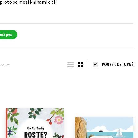
proto se mezi knihami cítí
ací pes
POUZE DOSTUPNÉ