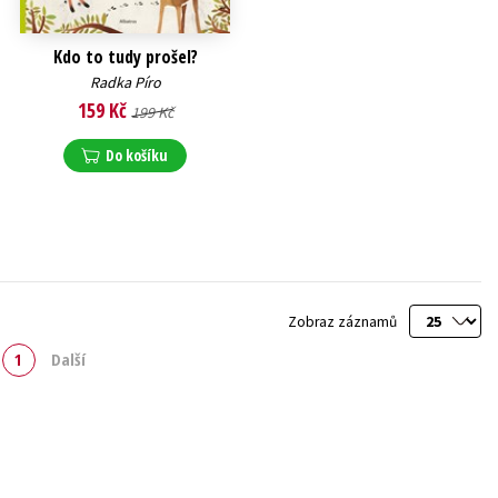
Kdo to tudy prošel?
Radka Píro
159 Kč
199 Kč
Do košíku
Zobraz záznamů
1
Další