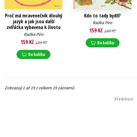
Proč má mravenečník dlouhý
Kdo to tady bydlí?
jazyk a jak jsou další
Radka Píro
zvířátka vybavena k životu
159 Kč
199 Kč
Radka Píro
159 Kč
199 Kč
Do košíku
Do košíku
Zobrazuji 1 až 19 z celkem 19 záznamů
Předchozí