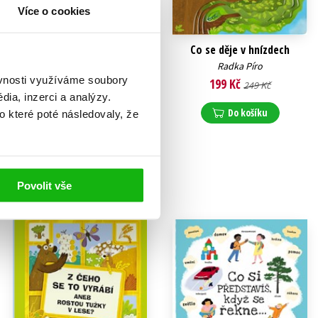
Více o cookies
Ve městě: Umíš se správně
Co se děje v hnízdech
chovat?
Radka Píro
Radka Píro
ěvnosti využíváme soubory
199 Kč
249 Kč
183 Kč
ia, inzerci a analýzy.
229 Kč
Do košíku
o které poté následovaly, že
Do košíku
Povolit vše