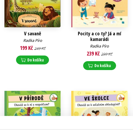
V savaně
Pocity a co ty? Já a mí
kamarádi
Radka Píro
Radka Píro
199 Kč
249 Kč
239 Kč
299 Kč
Do košíku
Do košíku