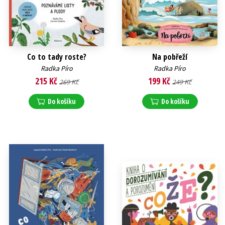
Co to tady roste?
Na pobřeží
Radka Píro
Radka Píro
215 Kč
199 Kč
269 Kč
249 Kč
Do košíku
Do košíku