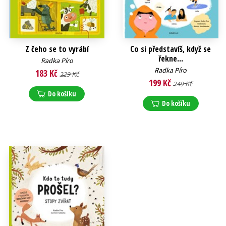
Z čeho se to vyrábí
Co si představíš, když se
řekne...
Radka Píro
Radka Píro
183 Kč
229 Kč
199 Kč
249 Kč
Do košíku
Do košíku