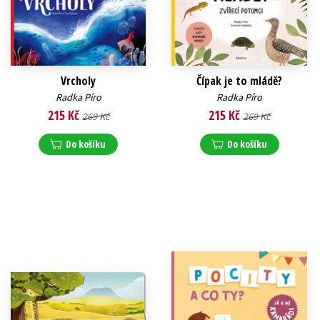
Vrcholy
Čípak je to mládě?
Radka Píro
Radka Píro
215 Kč
215 Kč
269 Kč
269 Kč
Do košíku
Do košíku