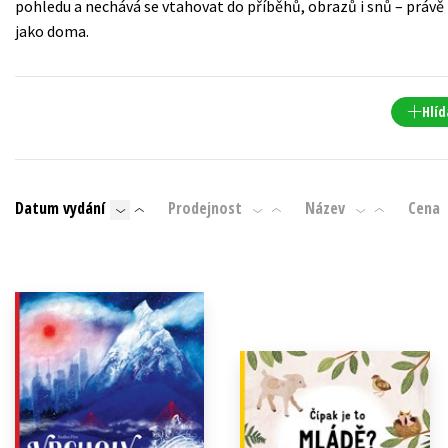
pohledu a nechává se vtahovat do příběhů, obrazů i snů – právě 
Populárně - naučná pro dospělé
jako doma.
Young adult (SK)
Populárně - naučné pro děti
Zahraniční literatura
Předškoláci
Zdraví a životní styl
Hlíd
Příroda a zahrada
Datum vydání
Prodejnost
Název
Cena
šechny tituly