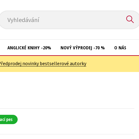
Vyhledávání
ANGLICKÉ KNIHY -20%
NOVÝ VÝPRODEJ -70 %
O NÁS
Předprodej novinky bestsellerové autorky
Přírodní vědy
Křížovky
Společnost, politika
Kuchařky
Technika a věda
New Adult
Učebnice
Ostatní
Umění a kultura
Počítače
ací pes
Výchova a pedagogika
Poezie
Young adult