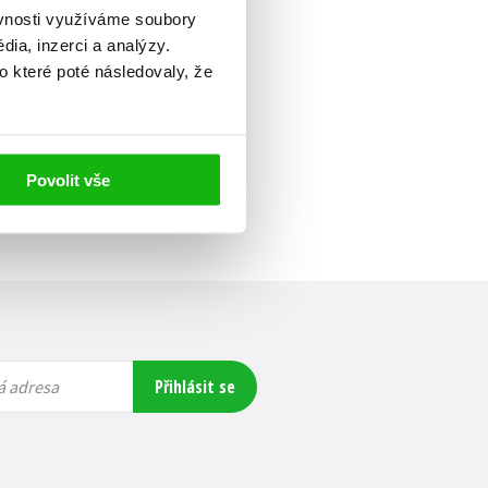
ěvnosti využíváme soubory
ia, inzerci a analýzy.
o které poté následovaly, že
Povolit vše
Přihlásit se
á adresa