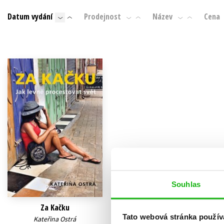
Auto - moto
Datum vydání
Prodejnost
Název
Cena
Jazyky
Beletrie pro děti
Kalendáře
Beletrie pro dospělé
Kariéra a osobní rozvoj
Byznys a ekonomie
Komiks
V
Souhlas
Za Kačku
Tato webová stránka použív
Kateřina Ostrá