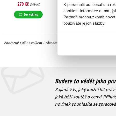
279 Kč
349 Kč
K personalizaci obsahu a re
cookies.
Informace o tom, ja
Do košíku
Partneři mohou zkombinovat t
používáte jejich služby.
Zobrazuji 1 až 1 z celkem 1 záznamů
Předchozí
Budete to vědět jako prv
Zajímá Vás, jaký knižní hit práv
jaká běží soutěž o ceny? Přihl
novinek
souhlasíte se zpracov