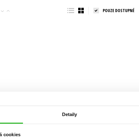
Populárně - naučná pro dospělé
POUZE DOSTUPNÉ
Young adult (SK)
Populárně - naučné pro děti
Zahraniční literatura
Předškoláci
Zdraví a životní styl
Příroda a zahrada
šechny tituly
Detaily
á cookies