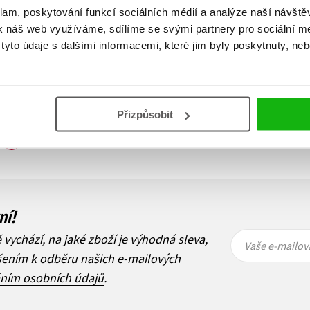
klam, poskytování funkcí sociálních médií a analýze naší návšt
k náš web využíváme, sdílíme se svými partnery pro sociální méd
yto údaje s dalšími informacemi, které jim byly poskytnuty, neb
Přizpůsobit
Zobraz záznamů
1
Další
ní!
Vaše e-
Vaše e-
ě vychází, na jaké zboží je výhodná sleva,
mailová
mailová
Vaše e-mailov
adresa
adresa
ášením k odběru našich e-mailových
áním osobních údajů
.