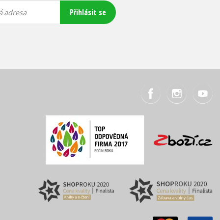
Přihlásit se
á adresa