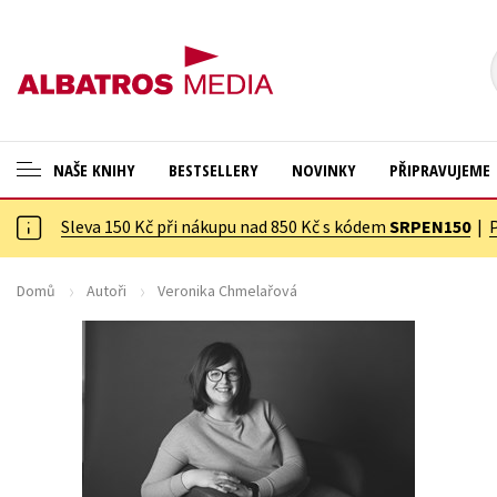
NAŠE KNIHY
BESTSELLERY
NOVINKY
PŘIPRAVUJEME
Sleva 150 Kč při nákupu nad 850 Kč s kódem
SRPEN150
|
ANGLICKÉ KNIHY -20 %
Cestování
NOVÝ VÝPRODEJ -70 %
Dárkové publikace
Domů
Autoři
Veronika Chmelařová
KNIHY S DÁRKEM
Dárkové zboží
ASTERIX S DÁRKEM
Digitální fotografie
🎁DÁRKOVÉ PUBLIKACE
Esoterika a duchovní svět
✉️ DÁRKOVÉ POUKAZY
Historie a military
Hobby