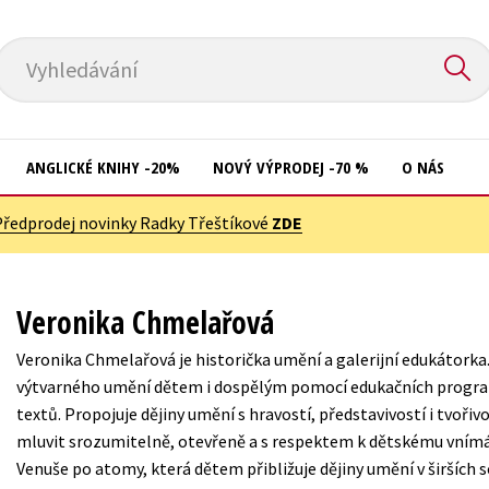
Vyhledávání
ANGLICKÉ KNIHY -20%
NOVÝ VÝPRODEJ -70 %
O NÁS
Předprodej novinky Radky Třeštíkové
ZDE
Přírodní vědy
Křížovky
Společnost, politika
Kuchařky
Veronika Chmelařová
Technika a věda
New Adult
Veronika Chmelařová je historička umění a galerijní edukátorka
Učebnice
Ostatní
výtvarného umění dětem i dospělým pomocí edukačních progr
Umění a kultura
textů. Propojuje dějiny umění s hravostí, představivostí i tvořivo
Počítače
mluvit srozumitelně, otevřeně a s respektem k dětskému vnímá
Výchova a pedagogika
Poezie
Venuše po atomy, která dětem přibližuje dějiny umění v širších 
Young adult