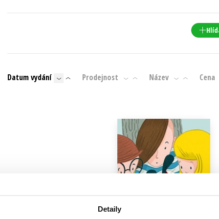
Populárně - naučná pro dospělé
Young adult (SK)
Populárně - naučné pro děti
Hlíd
Zahraniční literatura
Předškoláci
Zdraví a životní styl
Příroda a zahrada
Datum vydání
Prodejnost
Název
Cena
šechny tituly
Detaily