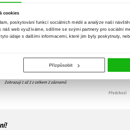
á cookies
klam, poskytování funkcí sociálních médií a analýze naší návšt
Tvoř jako umělec
Od venuše po atomy
k náš web využíváme, sdílíme se svými partnery pro sociální méd
Veronika Chmelařová
Veronika Chmelařová
yto údaje s dalšími informacemi, které jim byly poskytnuty, neb
279 Kč
319 Kč
349 Kč
399 Kč
Do košíku
Do košíku
Přizpůsobit
Zobrazuji 1 až 2 z celkem 2 záznamů
Předchozí
ní!