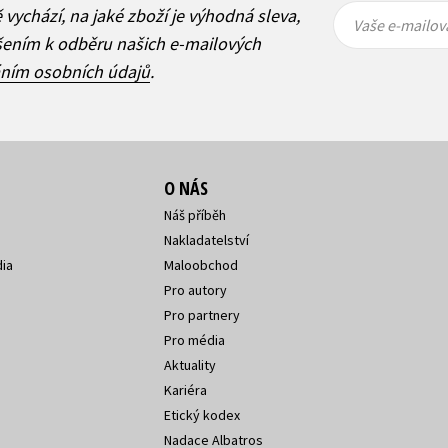
Vaše e-
Vaše e-
ě vychází, na jaké zboží je výhodná sleva,
mailová
mailová
Vaše e-mailov
adresa
adresa
ášením k odběru našich e-mailových
áním osobních údajů
.
O NÁS
Náš příběh
Nakladatelství
ia
Maloobchod
Pro autory
Pro partnery
Pro média
Aktuality
Kariéra
Etický kodex
Nadace Albatros