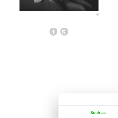
Auto - moto
Jazyky
Beletrie pro děti
©
Kalendáře
Beletrie pro dospělé
Kariéra a osobní rozvoj
Byznys a ekonomie
Komiks
V
Souhlas