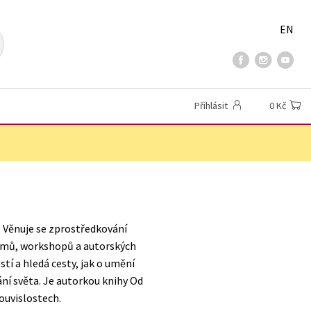
EN
Přihlásit
0 Kč
. Věnuje se zprostředkování
amů, workshopů a autorských
stí a hledá cesty, jak o umění
ní světa. Je autorkou knihy Od
souvislostech.