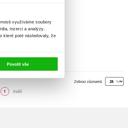
ěvnosti využíváme soubory
ia, inzerci a analýzy.
o které poté následovaly, že
Povolit vše
Zobraz záznamů
1
Další