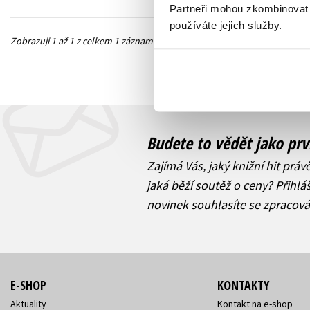
Partneři mohou zkombinovat t
používáte jejich služby.
Zobrazuji 1 až 1 z celkem 1 záznamů
Předchozí
Budete to vědět jako prv
Zajímá Vás, jaký knižní hit práv
jaká běží soutěž o ceny? Přihl
novinek
souhlasíte se zpracov
E-SHOP
KONTAKTY
Aktuality
Kontakt na e-shop