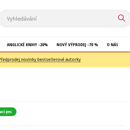
Vyhledávání
ANGLICKÉ KNIHY -20%
NOVÝ VÝPRODEJ -70 %
O NÁS
Předprodej novinky bestsellerové autorky
Přírodní vědy
Křížovky
Společnost, politika
Kuchařky
Technika a věda
New Adult
Učebnice
Ostatní
Umění a kultura
Počítače
ací pes
Výchova a pedagogika
Poezie
Young adult