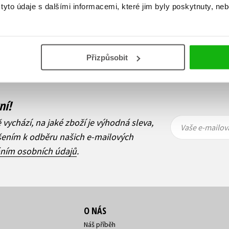
yto údaje s dalšími informacemi, které jim byly poskytnuty, neb
Zobraz záznamů
1
Další
Přizpůsobit
ní!
Vaše e-
Vaše e-
ě vychází, na jaké zboží je výhodná sleva,
mailová
mailová
Vaše e-mailov
adresa
adresa
ášením k odběru našich e-mailových
áním osobních údajů
.
O NÁS
Náš příběh