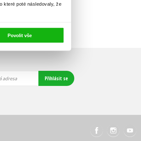
o které poté následovaly, že
Povolit vše
Přihlásit se
á adresa