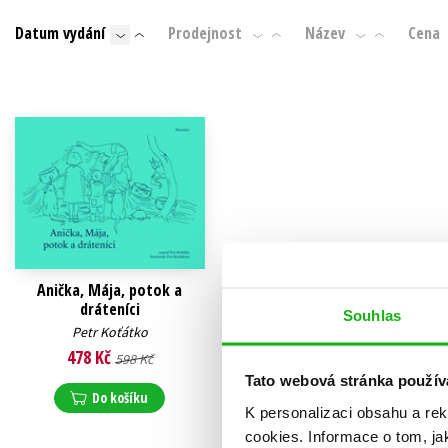
Auto - moto
Datum vydání
Prodejnost
Název
Cena
Jazyky
Beletrie pro děti
Kalendáře
Beletrie pro dospělé
Kariéra a osobní rozvoj
Byznys a ekonomie
Komiks
V
Anička, Mája, potok a
dráteníci
Souhlas
Petr Koťátko
478 Kč
598 Kč
Tato webová stránka použív
Do košíku
K personalizaci obsahu a re
cookies.
Informace o tom, ja