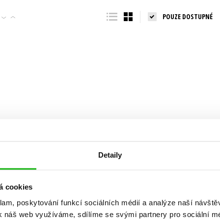
Populárně - naučná pro dospělé
POUZE DOSTUPNÉ
Young adult (SK)
Populárně - naučné pro děti
Zahraniční literatura
Předškoláci
Zdraví a životní styl
Příroda a zahrada
šechny tituly
Detaily
á cookies
klam, poskytování funkcí sociálních médií a analýze naší návšt
k náš web využíváme, sdílíme se svými partnery pro sociální méd