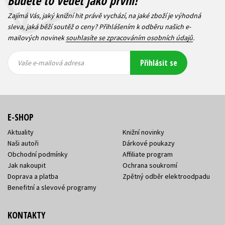
Budete to vědět jako první!
Zajímá Vás, jaký knižní hit právě vychází, na jaké zboží je výhodná
sleva, jaká běží soutěž o ceny? Přihlášením k odběru našich e-
mailových novinek
souhlasíte se zpracováním osobních údajů
.
Vaše e-
Vaše e-
Přihlásit se
mailová
mailová
Vaše e-mailová adresa
adresa
adresa
E-SHOP
Aktuality
Knižní novinky
Naši autoři
Dárkové poukazy
Obchodní podmínky
Affiliate program
Jak nakoupit
Ochrana soukromí
Doprava a platba
Zpětný odběr elektroodpadu
Benefitní a slevové programy
KONTAKTY