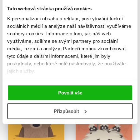
Tato webová stránka používá cookies
K personalizaci obsahu a reklam, poskytování funkcí
sociálních médií a analýze naší návštěvnosti využíváme
soubory cookies.
Informace o tom, jak náš web
Nejnemožnější zvířata na
Nejzbytečnější zvířata na
využíváme, sdílíme se svými partnery pro sociální
světě
světě
média, inzerci a analýzy.
Partneři mohou zkombinovat
Philip Bunting
Philip Bunting
tyto údaje s dalšími informacemi, které jim byly
279 Kč
279 Kč
349 Kč
349 Kč
poskytnuty, nebo které poté následovaly, že používáte
jejich služby.
Do košíku
Do košíku
Povolit vše
Přizpůsobit