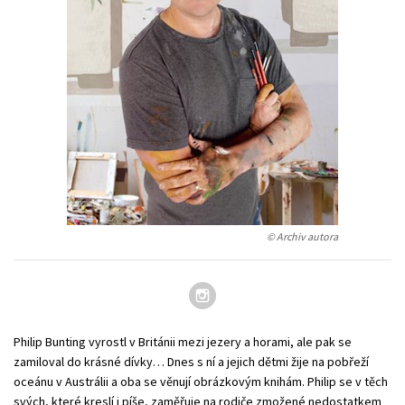
Young adult (SK)
Zahraniční literatura
Zdraví a životní styl
Všechny tituly
© Archiv autora
Philip Bunting vyrostl v Británii mezi jezery a horami, ale pak se
zamiloval do krásné dívky… Dnes s ní a jejich dětmi žije na pobřeží
oceánu v Austrálii a oba se věnují obrázkovým knihám. Philip se v těch
svých, které kreslí i píše, zaměřuje na rodiče zmožené nedostatkem