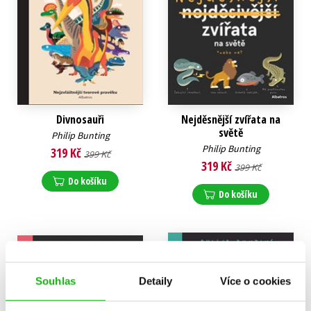
Divnosauři
Nejděsnější zvířata na
světě
Philip Bunting
Philip Bunting
319 Kč
399 Kč
319 Kč
399 Kč
Do košíku
Do košíku
Souhlas
Detaily
Více o cookies