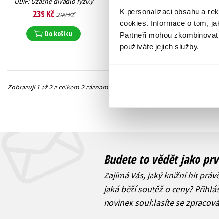
ÚDiF: Úžasné divadlo fyziky
215 Kč
269 Kč
K personalizaci obsahu a re
239 Kč
299 Kč
cookies.
Informace o tom, ja
Do košíku
Do košíku
Partneři mohou zkombinovat t
používáte jejich služby.
Zobrazuji 1 až 2 z celkem 2 záznamů
Předchozí
Budete to vědět jako prv
Zajímá Vás, jaký knižní hit práv
jaká běží soutěž o ceny? Přihl
novinek
souhlasíte se zpracov