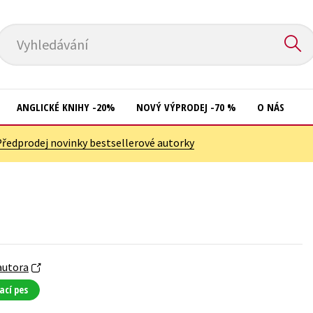
Vyhledávání
ANGLICKÉ KNIHY -20%
NOVÝ VÝPRODEJ -70 %
O NÁS
Předprodej novinky bestsellerové autorky
Přírodní vědy
Křížovky
Společnost, politika
Kuchařky
Technika a věda
New Adult
Učebnice
Ostatní
Umění a kultura
Počítače
autora
Výchova a pedagogika
ací pes
Poezie
Young adult