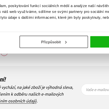
klam, poskytování funkcí sociálních médií a analýze naší návšt
k náš web využíváme, sdílíme se svými partnery pro sociální méd
yto údaje s dalšími informacemi, které jim byly poskytnuty, neb
Přizpůsobit
Zobraz záznamů
1
Další
ní!
Vaše e-
Vaše e-
ě vychází, na jaké zboží je výhodná sleva,
mailová
mailová
Vaše e-mailov
adresa
adresa
ášením k odběru našich e-mailových
áním osobních údajů
.