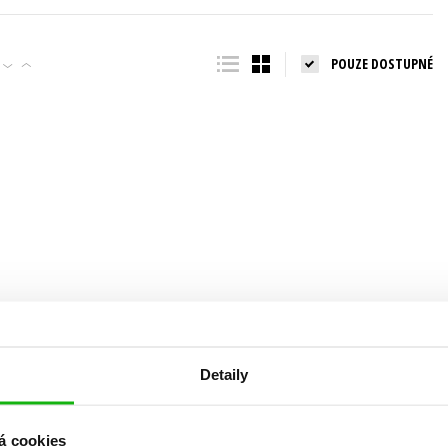
Populárně - naučná pro dospělé
Young adult (SK)
Populárně - naučné pro děti
POUZE DOSTUPNÉ
Zahraniční literatura
Předškoláci
Zdraví a životní styl
Příroda a zahrada
šechny tituly
Detaily
á cookies