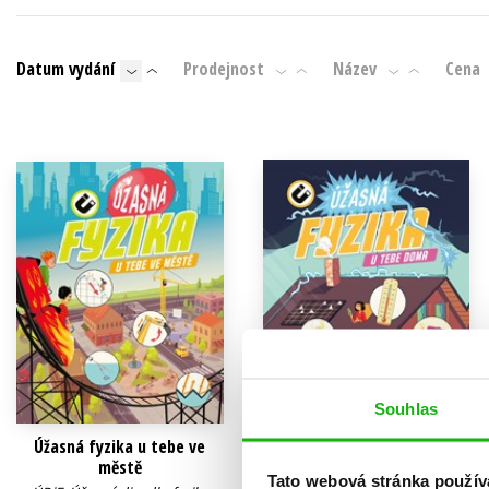
Auto - moto
Jazyky
Beletrie pro děti
Datum vydání
Prodejnost
Název
Cena
Kalendáře
Beletrie pro dospělé
Kariéra a osobní rozvoj
Byznys a ekonomie
Komiks
V
Souhlas
Úžasná fyzika u tebe ve
Úžasná fyzika u tebe doma
městě
ÚDiF: Úžasné divadlo fyziky
Tato webová stránka použív