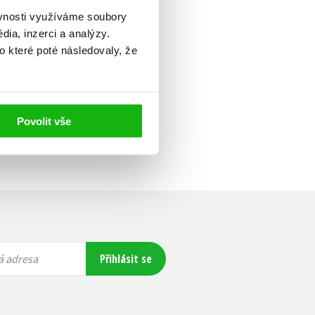
ěvnosti využíváme soubory
ia, inzerci a analýzy.
o které poté následovaly, že
Povolit vše
Přihlásit se
á adresa