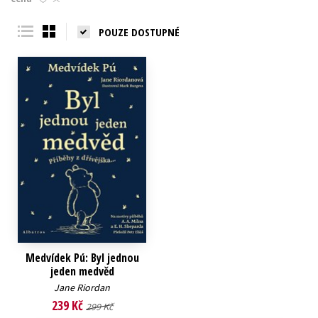
Young adult (SK)
Zahraniční literatura
Zdraví a životní styl
POUZE DOSTUPNÉ
Všechny tituly
Medvídek Pú: Byl jednou
jeden medvěd
Jane Riordan
239 Kč
299 Kč