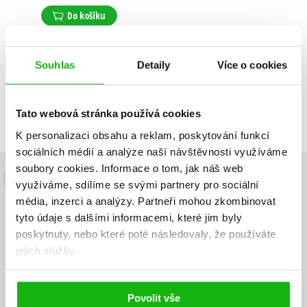
Do košíku
Souhlas
Detaily
Více o cookies
Zobrazuji 1 až 1 z celkem 1 záznamů
Zobraz záznamů
Předchozí
1
Další
Tato webová stránka používá cookies
K personalizaci obsahu a reklam, poskytování funkcí
sociálních médií a analýze naší návštěvnosti využíváme
soubory cookies.
Informace o tom, jak náš web
Budete to vědět jako první!
využíváme, sdílíme se svými partnery pro sociální
média, inzerci a analýzy.
Partneři mohou zkombinovat
Zajímá Vás, jaký knižní hit právě vychází, na jaké zboží je výhodná
tyto údaje s dalšími informacemi, které jim byly
sleva, jaká běží soutěž o ceny? Přihlášením k odběru našich e-
poskytnuty, nebo které poté následovaly, že používáte
mailových novinek
souhlasíte se zpracováním osobních údajů
.
jejich služby.
Vaše e-
Vaše e-
Přihlásit se
mailová
mailová
Vaše e-mailová adresa
adresa
adresa
Povolit vše