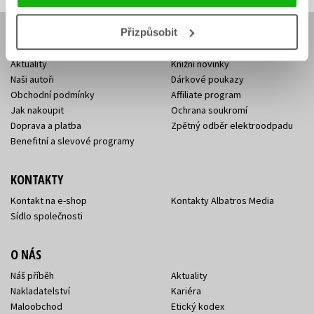
Přizpůsobit
E-SHOP
Aktuality
Knižní novinky
Naši autoři
Dárkové poukazy
Obchodní podmínky
Affiliate program
Jak nakoupit
Ochrana soukromí
Doprava a platba
Zpětný odběr elektroodpadu
Benefitní a slevové programy
KONTAKTY
Kontakt na e-shop
Kontakty Albatros Media
Sídlo společnosti
O NÁS
Náš příběh
Aktuality
Nakladatelství
Kariéra
Maloobchod
Etický kodex