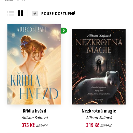
Young adult (SK)
Zahraniční literatura
Zdraví a životní styl
POUZE DOSTUPNÉ
Všechny tituly
D
Křídla hvězd
Nezkrotná magie
Allison Saftová
Allison Saftová
375 Kč
319 Kč
469 Kč
399 Kč