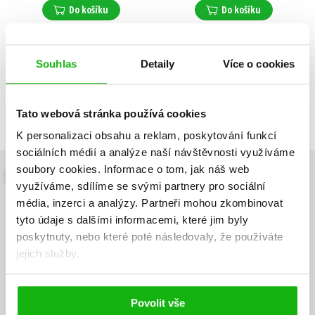
Do košíku
Do košíku
Souhlas
Detaily
Více o cookies
Zobrazuji 1 až 2 z celkem 2 záznamů
Zobraz záznamů
Předchozí
1
Další
Tato webová stránka používá cookies
K personalizaci obsahu a reklam, poskytování funkcí
sociálních médií a analýze naší návštěvnosti využíváme
soubory cookies.
Informace o tom, jak náš web
Budete to vědět jako první!
využíváme, sdílíme se svými partnery pro sociální
média, inzerci a analýzy.
Partneři mohou zkombinovat
Zajímá Vás, jaký knižní hit právě vychází, na jaké zboží je výhodná
tyto údaje s dalšími informacemi, které jim byly
sleva, jaká běží soutěž o ceny? Přihlášením k odběru našich e-
poskytnuty, nebo které poté následovaly, že používáte
mailových novinek
souhlasíte se zpracováním osobních údajů
.
jejich služby.
Vaše e-
Vaše e-
Přihlásit se
mailová
mailová
Vaše e-mailová adresa
adresa
adresa
Povolit vše