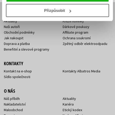
Přizpůsobit
E-SHOP
Aktuality
Knižní novinky
Naši autoři
Dárkové poukazy
Obchodní podmínky
Affiliate program
Jak nakoupit
Ochrana soukromí
Doprava a platba
Zpětný odběr elektroodpadu
Benefitní a slevové programy
KONTAKTY
Kontakt na e-shop
Kontakty Albatros Media
Sídlo společnosti
O NÁS
Náš příběh
Aktuality
Nakladatelství
Kariéra
Maloobchod
Etický kodex