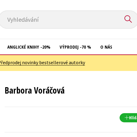
Vyhledávání
ANGLICKÉ KNIHY -20%
VÝPRODEJ -70 %
O NÁS
Předprodej novinky bestsellerové autorky
Přírodní vědy
Křížovky
Společnost, politika
Kuchařky
Barbora Voráčová
Technika a věda
New Adult
Učebnice
Ostatní
Umění a kultura
Počítače
Hlíd
Výchova a pedagogika
Poezie
Young adult