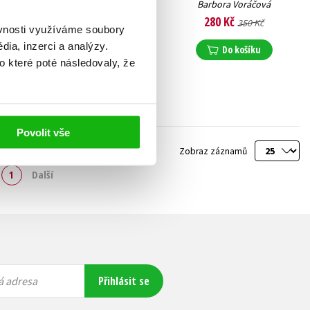
Barbora Voráčová
Barbora Voráčová
239 Kč
280 Kč
299 Kč
350 Kč
ěvnosti využíváme soubory
ia, inzerci a analýzy.
Do košíku
Do košíku
o které poté následovaly, že
Povolit vše
Zobraz záznamů
1
Další
Přihlásit se
á adresa