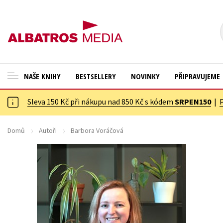
NAŠE KNIHY
BESTSELLERY
NOVINKY
PŘIPRAVUJEME
Sleva 150 Kč při nákupu nad 850 Kč s kódem
SRPEN150
|
ANGLICKÉ KNIHY -20 %
Cestování
VÝPRODEJ -70 %
Dárkové publikace
Domů
Autoři
Barbora Voráčová
KNIHY S DÁRKEM
Dárkové zboží
ASTERIX S DÁRKEM
Digitální fotografie
🎁DÁRKOVÉ PUBLIKACE
Esoterika a duchovní svět
✉️ DÁRKOVÉ POUKAZY
Historie a military
Hobby