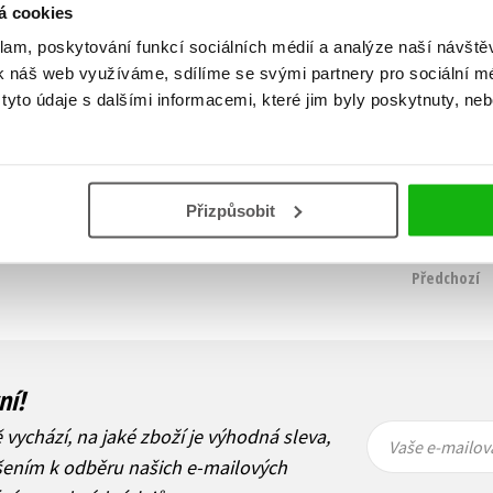
Egyptská záhada
Barbora Voráčová
,
á cookies
Jakub Valenta
Barbora Voráčová
,
Jakub Valenta
klam, poskytování funkcí sociálních médií a analýze naší návšt
239 Kč
299 Kč
239 Kč
k náš web využíváme, sdílíme se svými partnery pro sociální méd
299 Kč
Do košíku
yto údaje s dalšími informacemi, které jim byly poskytnuty, neb
Do košíku
Přizpůsobit
Zobrazuji 1 až 4 z celkem 4 záznamů
Předchozí
ní!
Vaše e-
Vaše e-
ě vychází, na jaké zboží je výhodná sleva,
mailová
mailová
Vaše e-mailov
adresa
adresa
ášením k odběru našich e-mailových