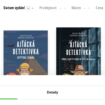
Populárně - naučná pro dospělé
Datum vydání
Prodejnost
Název
Cena
Young adult (SK)
Populárně - naučné pro děti
Zahraniční literatura
Předškoláci
Zdraví a životní styl
Příroda a zahrada
šechny tituly
Detaily
Ajťácká detektivka –
Ajťácká detektivka