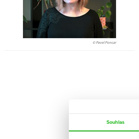
Auto - moto
Jazyky
Beletrie pro děti
Kalendáře
Beletrie pro dospělé
Kariéra a osobní rozvoj
Byznys a ekonomie
© Pavel Poncar
Komiks
V
Souhlas