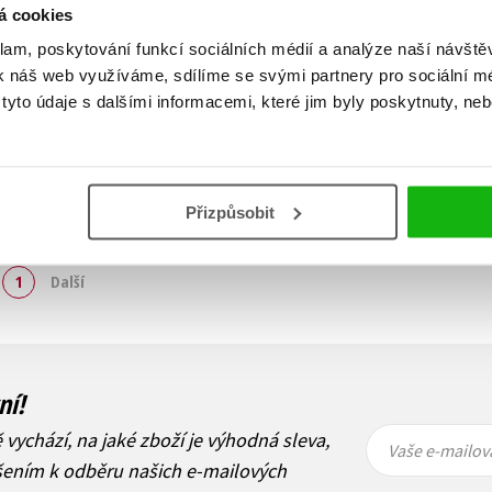
á cookies
klam, poskytování funkcí sociálních médií a analýze naší návšt
k náš web využíváme, sdílíme se svými partnery pro sociální méd
yto údaje s dalšími informacemi, které jim byly poskytnuty, neb
Přizpůsobit
Zobraz záznamů
1
Další
ní!
Vaše e-
Vaše e-
ě vychází, na jaké zboží je výhodná sleva,
mailová
mailová
Vaše e-mailov
adresa
adresa
ášením k odběru našich e-mailových