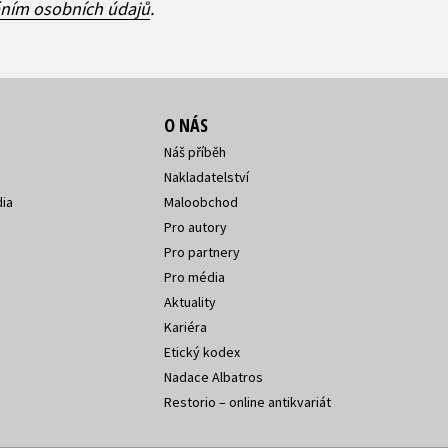
áním osobních údajů
.
O NÁS
Náš příběh
Nakladatelství
ia
Maloobchod
Pro autory
Pro partnery
Pro média
Aktuality
Kariéra
Etický kodex
Nadace Albatros
Restorio – online antikvariát