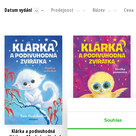
Auto - moto
Datum vydání
Prodejnost
Název
Cena
Jazyky
Beletrie pro děti
Kalendáře
Beletrie pro dospělé
Kariéra a osobní rozvoj
Byznys a ekonomie
Komiks
V
Souhlas
Klárka a podivuhodná
Klárka a podivuhodná