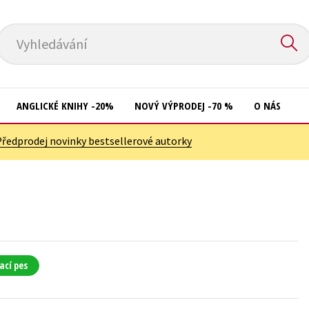
Vyhledávání
ANGLICKÉ KNIHY -20%
NOVÝ VÝPRODEJ -70 %
O NÁS
Předprodej novinky bestsellerové autorky
Přírodní vědy
Křížovky
Společnost, politika
Kuchařky
Technika a věda
New Adult
Učebnice
Ostatní
Umění a kultura
Počítače
ací pes
Výchova a pedagogika
Poezie
Young adult