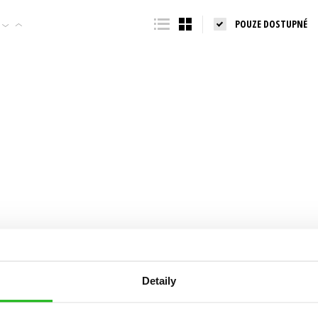
Populárně - naučná pro dospělé
POUZE DOSTUPNÉ
Young adult (SK)
Populárně - naučné pro děti
Zahraniční literatura
Předškoláci
Zdraví a životní styl
Příroda a zahrada
šechny tituly
Detaily