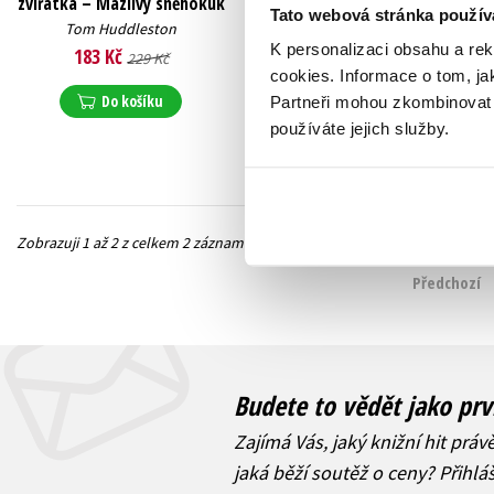
zvířátka – Mazlivý sněhokuk
zvířátka – Sůvička
Tato webová stránka použív
pomocnice
Tom Huddleston
K personalizaci obsahu a re
Tom Huddleston
183 Kč
229 Kč
183 Kč
cookies.
Informace o tom, ja
229 Kč
Do košíku
Partneři mohou zkombinovat t
Do košíku
používáte jejich služby.
Zobrazuji 1 až 2 z celkem 2 záznamů
Předchozí
Budete to vědět jako prv
Zajímá Vás, jaký knižní hit práv
jaká běží soutěž o ceny? Přihl