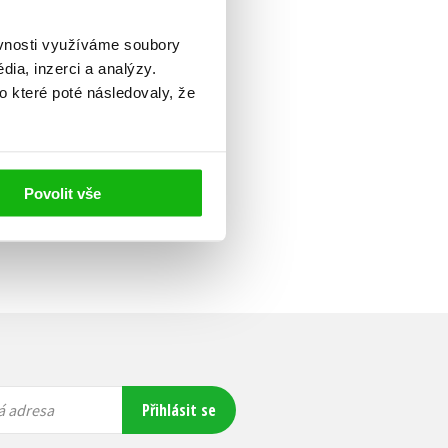
ěvnosti využíváme soubory
ia, inzerci a analýzy.
o které poté následovaly, že
Povolit vše
Přihlásit se
á adresa