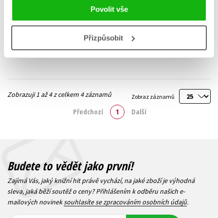
Milan Studnička
,
Milan Studnička
,
Povolit vše
Olga Studničková Šípková
Olga Studničková Šípková
359 Kč
319 Kč
449 Kč
399 Kč
Přizpůsobit
Do košíku
Do košíku
Zobrazuji 1 až 4 z celkem 4 záznamů
Zobraz záznamů
Předchozí
1
Další
Budete to vědět jako první!
Zajímá Vás, jaký knižní hit právě vychází, na jaké zboží je výhodná
sleva, jaká běží soutěž o ceny? Přihlášením k odběru našich e-
mailových novinek
souhlasíte se zpracováním osobních údajů
.