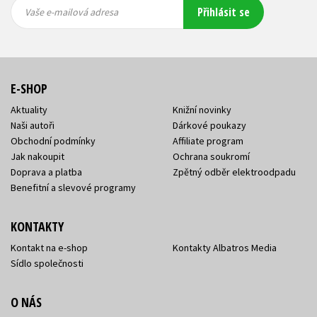
Vaše e-
Vaše e-
Přihlásit se
mailová
mailová
Vaše e-mailová adresa
adresa
adresa
E-SHOP
Aktuality
Knižní novinky
Naši autoři
Dárkové poukazy
Obchodní podmínky
Affiliate program
Jak nakoupit
Ochrana soukromí
Doprava a platba
Zpětný odběr elektroodpadu
Benefitní a slevové programy
KONTAKTY
Kontakt na e-shop
Kontakty Albatros Media
Sídlo společnosti
O NÁS