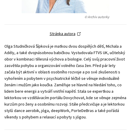
Young adult (SK)
Zahraniční literatura
Zdraví a životní styl
© Archiv autorky
Všechny tituly
Stránka autora
Olga Studničková Šípková je matkou dvou dospělých dětí, Michala a
Adély, a také dvojnásobnou babičkou. Vystudovala FTVS UK, učitelský
obor v kombinaci tělesná výchova a biologie. Celý svůj pracovní život
zasvětila pohybu a organizování volného času žen. Před pár lety
začala být aktivní v oblasti osobního rozvoje a po své zkušenosti s
vyhořením a pobytem v psychiatrické léčbě se věnuje individuálně
ženám i mužům jako koučka. Zaměřuje se hlavně na hledání toho, co
lidem bere energii a vytváří vnitřní napětí. Stala se expertkou a
lektorkou ve vzdělávacím portálu Dovychovat, kde se věnuje zejména
kurzům pro ženy a osobnímu rozvoji. Stále předcvičuje a je lektorkou
stylů dance aerobik, jóga, deepWork, PorteDeBras a také pořádá
víkendy s pohybem a relaxací a pobyty s jógou.