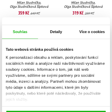
Milan Studnička
,
Milan Studnička
,
Olga Studničková Šípková
Olga Studničková Šípková
359 Kč
319 Kč
449 Kč
399 Kč
Do košíku
Do košíku
Souhlas
Detaily
Více o cookies
Tato webová stránka používá cookies
K personalizaci obsahu a reklam, poskytování funkcí
sociálních médií a analýze naší návštěvnosti využíváme
soubory cookies.
Informace o tom, jak náš web
využíváme, sdílíme se svými partnery pro sociální
média, inzerci a analýzy.
Partneři mohou zkombinovat
tyto údaje s dalšími informacemi, které jim byly
poskytnuty, nebo které poté následovaly, že používáte
jejich služby.
Kniha pro partnery
Kniha pro ženy