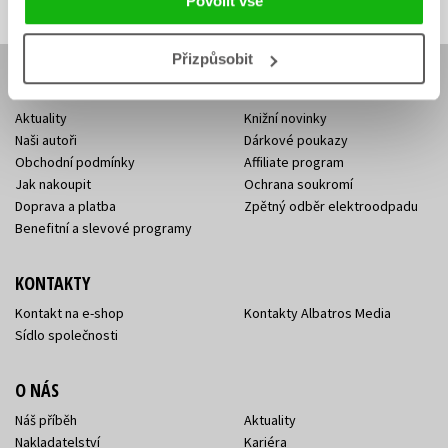
Povolit vše
Přizpůsobit
E-SHOP
Aktuality
Knižní novinky
Naši autoři
Dárkové poukazy
Obchodní podmínky
Affiliate program
Jak nakoupit
Ochrana soukromí
Doprava a platba
Zpětný odběr elektroodpadu
Benefitní a slevové programy
KONTAKTY
Kontakt na e-shop
Kontakty Albatros Media
Sídlo společnosti
O NÁS
Náš příběh
Aktuality
Nakladatelství
Kariéra