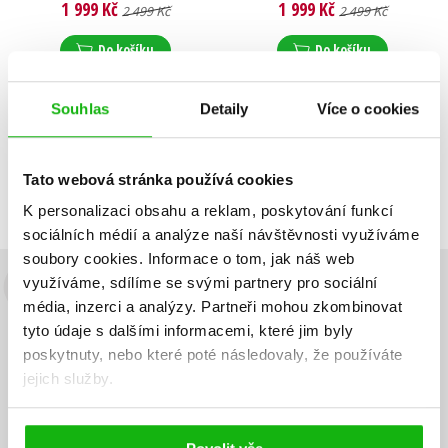
1 999 Kč
1 999 Kč
2 499 Kč
2 499 Kč
Václav Vančata
Do košíku
Do košíku
Souhlas
Detaily
Více o cookies
Zobrazuji 1 až 2 z celkem 2 záznamů
Zobraz záznamů
Tato webová stránka používá cookies
Předchozí
1
Další
K personalizaci obsahu a reklam, poskytování funkcí
sociálních médií a analýze naší návštěvnosti využíváme
soubory cookies.
Informace o tom, jak náš web
využíváme, sdílíme se svými partnery pro sociální
Budete to vědět jako první!
média, inzerci a analýzy.
Partneři mohou zkombinovat
tyto údaje s dalšími informacemi, které jim byly
Zajímá Vás, jaký knižní hit právě vychází, na jaké zboží je výhodná
poskytnuty, nebo které poté následovaly, že používáte
sleva, jaká běží soutěž o ceny? Přihlášením k odběru našich e-
mailových novinek
souhlasíte se zpracováním osobních údajů
.
jejich služby.
Vaše e-
Vaše e-
Přihlásit se
mailová
mailová
Vaše e-mailová adresa
adresa
adresa