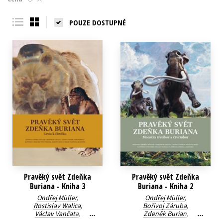
Young adult (SK)
Zahraniční literatura
Zdraví a životní styl
POUZE DOSTUPNÉ
Všechny tituly
Pravěký svět Zdeňka
Pravěký svět Zdeňka
Buriana - Kniha 3
Buriana - Kniha 2
Ondřej Müller
,
Ondřej Müller
,
Rostislav Walica
,
Bořivoj Záruba
,
Václav Vančata
,
Zdeněk Burian
,
Petr Neruda
,
Martin Oliva
Rostislav Walica
,