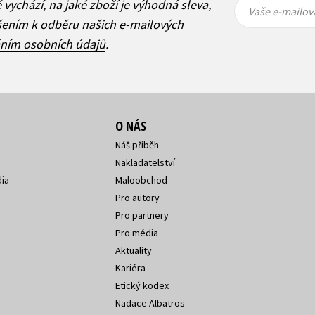
ě vychází, na jaké zboží je výhodná sleva,
mailová
mailová
Vaše e-mailov
adresa
adresa
ášením k odběru našich e-mailových
áním osobních údajů
.
O NÁS
Náš příběh
Nakladatelství
ia
Maloobchod
Pro autory
Pro partnery
Pro média
Aktuality
Kariéra
Etický kodex
Nadace Albatros