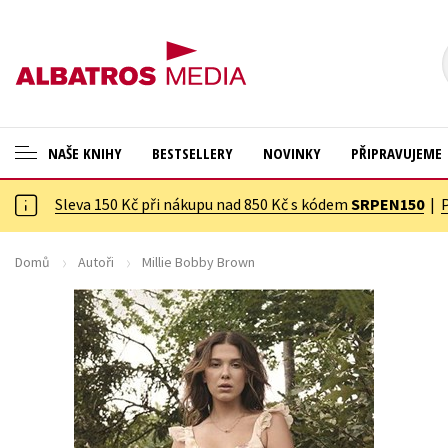
NAŠE KNIHY
BESTSELLERY
NOVINKY
PŘIPRAVUJEME
Sleva 150 Kč při nákupu nad 850 Kč s kódem
SRPEN150
|
ANGLICKÉ KNIHY -20 %
Cestování
NOVÝ VÝPRODEJ -70 %
Dárkové publikace
Domů
Autoři
Millie Bobby Brown
KNIHY S DÁRKEM
Dárkové zboží
ASTERIX S DÁRKEM
Digitální fotografie
🎁DÁRKOVÉ PUBLIKACE
Esoterika a duchovní svět
✉️ DÁRKOVÉ POUKAZY
Historie a military
Hobby