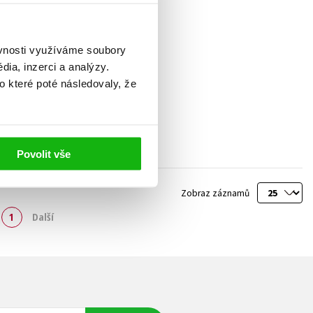
ěvnosti využíváme soubory
ia, inzerci a analýzy.
o které poté následovaly, že
Povolit vše
Zobraz záznamů
1
Další