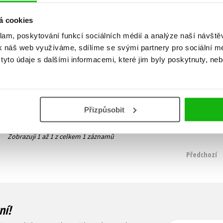
á cookies
klam, poskytování funkcí sociálních médií a analýze naší návšt
Devatenáct schodů
k náš web využíváme, sdílíme se svými partnery pro sociální méd
Millie Bobby Brown
yto údaje s dalšími informacemi, které jim byly poskytnuty, neb
319 Kč
399 Kč
Do košíku
Přizpůsobit
Zobrazuji 1 až 1 z celkem 1 záznamů
Předchozí
ní!
Vaše e-
Vaše e-