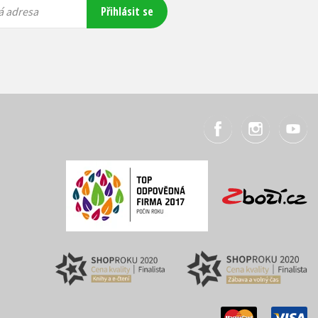
Přihlásit se
á adresa