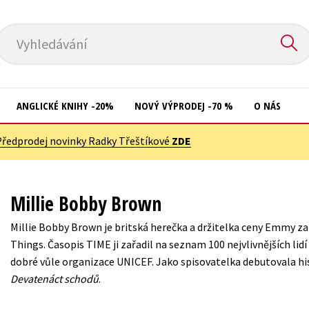
Vyhledávání
ANGLICKÉ KNIHY -20%
NOVÝ VÝPRODEJ -70 %
O NÁS
Předprodej novinky Radky Třeštíkové
ZDE
Přírodní vědy
Křížovky
Společnost, politika
Kuchařky
Millie Bobby Brown
Technika a věda
New Adult
Millie Bobby Brown je britská herečka a držitelka ceny Emmy za 
Učebnice
Ostatní
Things. Časopis TIME ji zařadil na seznam 100 nejvlivnějších lidí
Umění a kultura
dobré vůle organizace UNICEF. Jako spisovatelka debutovala 
Počítače
Devatenáct schodů
.
Výchova a pedagogika
Poezie
Young adult