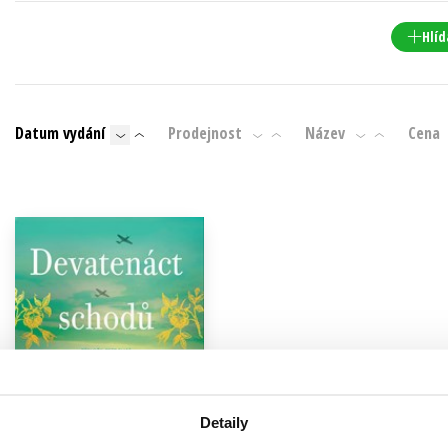
Populárně - naučná pro dospělé
Young adult (SK)
Hlíd
Populárně - naučné pro děti
Zahraniční literatura
Předškoláci
Zdraví a životní styl
Příroda a zahrada
Datum vydání
Prodejnost
Název
Cena
šechny tituly
Detaily