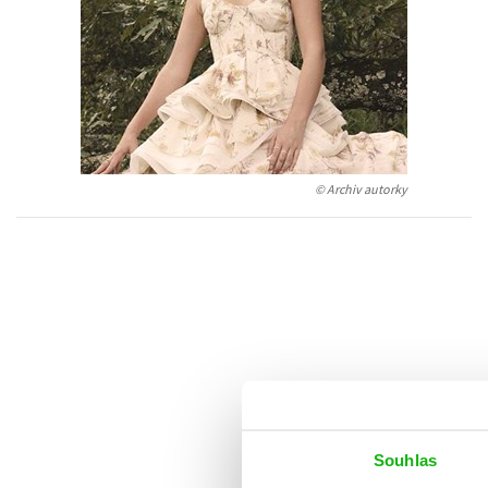
Auto - moto
Jazyky
Beletrie pro děti
Kalendáře
Beletrie pro dospělé
Kariéra a osobní rozvoj
Byznys a ekonomie
Komiks
© Archiv autorky
V
Souhlas