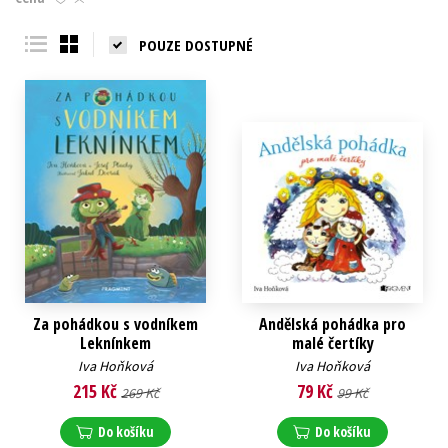
Young adult (SK)
Zahraniční literatura
Zdraví a životní styl
POUZE DOSTUPNÉ
Všechny tituly
Za pohádkou s vodníkem
Andělská pohádka pro
Leknínkem
malé čertíky
Iva Hoňková
Iva Hoňková
215 Kč
79 Kč
269 Kč
99 Kč
Do košíku
Do košíku