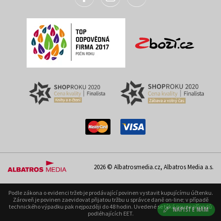
2026 © Albatrosmedia.cz, Albatros Media a.s.
Podle zákona o evidenci tržeb je prodávající povinen vystavit kupujícímu účtenku.
Zároveň je povinen zaevidovat přijatou tržbu u správce daně on-line; v případě
technického výpadku pak nejpozději do 48 hodin. Uvedené se týká pouze případů
NAPIŠTE NÁM
podléhajících EET.