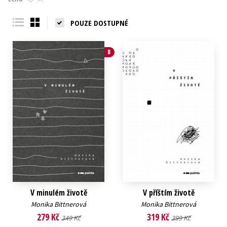
Young adult (SK)
Zahraniční literatura
Zdraví a životní styl
POUZE DOSTUPNÉ
Všechny tituly
B
V minulém životě
V příštím životě
Monika Bittnerová
Monika Bittnerová
279 Kč
319 Kč
349 Kč
399 Kč