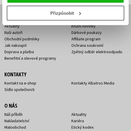
Přizpůsobit
E-SHOP
Aktuality
Knižní novinky
Naši autoři
Dárkové poukazy
Obchodní podmínky
Affiliate program
Jak nakoupit
Ochrana soukromí
Doprava a platba
Zpětný odběr elektroodpadu
Benefitní a slevové programy
KONTAKTY
Kontakt na e-shop
Kontakty Albatros Media
Sídlo společnosti
O NÁS
Náš příběh
Aktuality
Nakladatelství
Kariéra
Maloobchod
Etický kodex