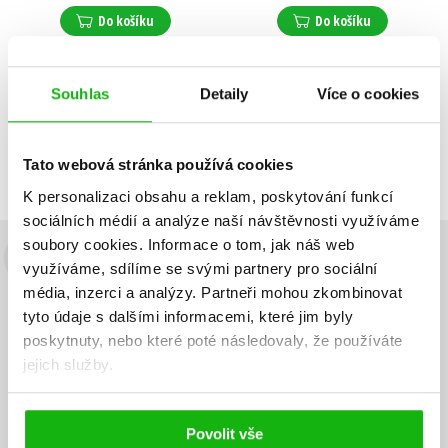
Do košíku
Do košíku
Souhlas
Detaily
Více o cookies
Zobrazuji 1 až 2 z celkem 2 záznamů
Zobraz záznamů
Předchozí
1
Další
Tato webová stránka používá cookies
K personalizaci obsahu a reklam, poskytování funkcí
sociálních médií a analýze naší návštěvnosti využíváme
soubory cookies.
Informace o tom, jak náš web
Budete to vědět jako první!
využíváme, sdílíme se svými partnery pro sociální
média, inzerci a analýzy.
Partneři mohou zkombinovat
Zajímá Vás, jaký knižní hit právě vychází, na jaké zboží je výhodná
tyto údaje s dalšími informacemi, které jim byly
sleva, jaká běží soutěž o ceny? Přihlášením k odběru našich e-
poskytnuty, nebo které poté následovaly, že používáte
mailových novinek
souhlasíte se zpracováním osobních údajů
.
jejich služby.
Vaše e-
Vaše e-
Přihlásit se
mailová
mailová
Vaše e-mailová adresa
adresa
adresa
Povolit vše