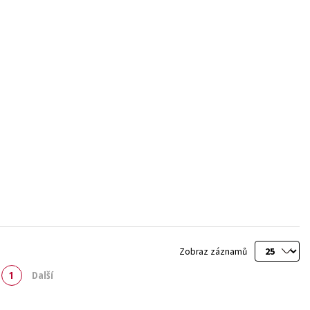
Zobraz záznamů
1
Další