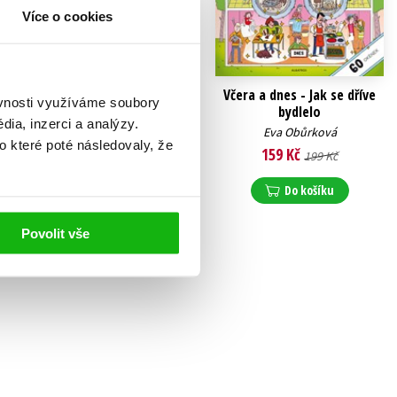
Více o cookies
Včera a dnes - Jak se žilo ve
Včera a dnes - Jak se dříve
ěvnosti využíváme soubory
městech
bydlelo
ia, inzerci a analýzy.
Eva Obůrková
Eva Obůrková
o které poté následovaly, že
159 Kč
159 Kč
199 Kč
199 Kč
Do košíku
Do košíku
Povolit vše