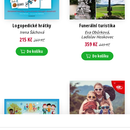
Logopedické hrátky
Funerální turistika
Irena Šáchová
Eva Obůrková
,
Ladislav Hoskovec
215 Kč
269 Kč
359 Kč
449 Kč
Do košíku
Do košíku