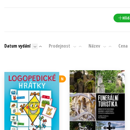
Populárně - naučná pro dospělé
Young adult (SK)
Populárně - naučné pro děti
Hlíd
Zahraniční literatura
Předškoláci
Zdraví a životní styl
Příroda a zahrada
Datum vydání
Prodejnost
Název
Cena
šechny tituly
N