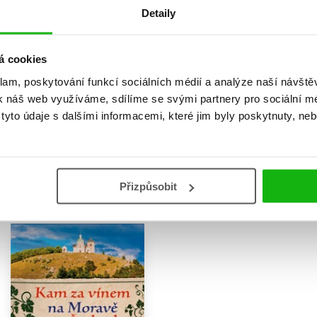
Detaily
á cookies
Jak se stát mistrem
Výlety s dětmi na jižní a
klam, poskytování funkcí sociálních médií a analýze naší návšt
vypravěčem
východní Moravě
k náš web využíváme, sdílíme se svými partnery pro sociální méd
Eva Obůrková
,
Eva Obůrková
yto údaje s dalšími informacemi, které jim byly poskytnuty, neb
Petra Bartíková
239 Kč
299 Kč
239 Kč
299 Kč
Do košíku
Do košíku
Přizpůsobit