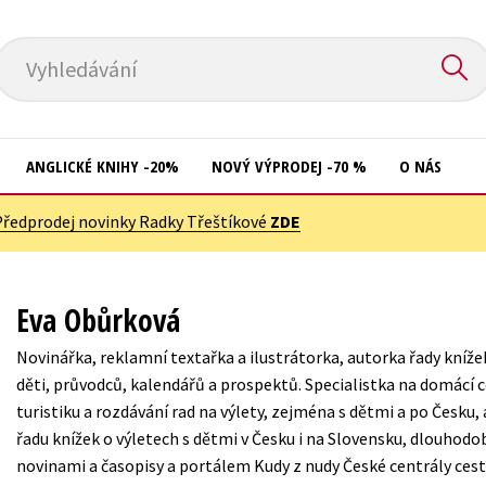
Vyhledávání
ANGLICKÉ KNIHY -20%
NOVÝ VÝPRODEJ -70 %
O NÁS
Předprodej novinky Radky Třeštíkové
ZDE
Přírodní vědy
Křížovky
Společnost, politika
Kuchařky
Eva Obůrková
Technika a věda
New Adult
Novinářka, reklamní textařka a ilustrátorka, autorka řady kníže
Učebnice
Ostatní
děti, průvodců, kalendářů a prospektů. Specialistka na domácí c
Umění a kultura
turistiku a rozdávání rad na výlety, zejména s dětmi a po Česku, 
Počítače
řadu knížek o výletech s dětmi v Česku i na Slovensku, dlouhod
Výchova a pedagogika
Poezie
novinami a časopisy a portálem Kudy z nudy České centrály ces
Young adult