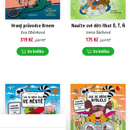
Hravý průvodce Brnem
Naučte své děti říkat Ď, Ť, Ň
Eva Obůrková
Irena Šáchová
319 Kč
175 Kč
399 Kč
219 Kč
Do košíku
Do košíku