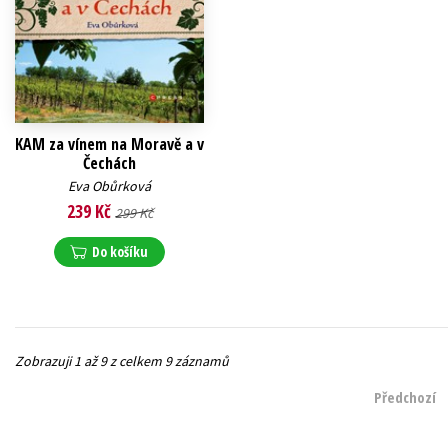
KAM za vínem na Moravě a v
Čechách
Eva Obůrková
239 Kč
299 Kč
Do košíku
Zobrazuji 1 až 9 z celkem 9 záznamů
Předchozí