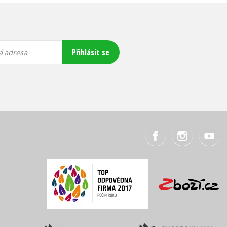
Přihlásit se
á adresa