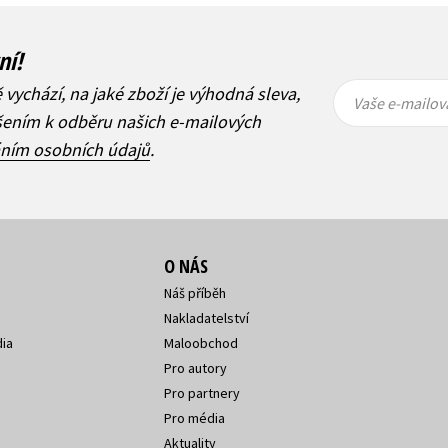
ní!
Vaše e-
Vaše e-
ě vychází, na jaké zboží je výhodná sleva,
mailová
mailová
Vaše e-mailov
adresa
adresa
ášením k odběru našich e-mailových
áním osobních údajů
.
O NÁS
Náš příběh
Nakladatelství
ia
Maloobchod
Pro autory
Pro partnery
Pro média
Aktuality