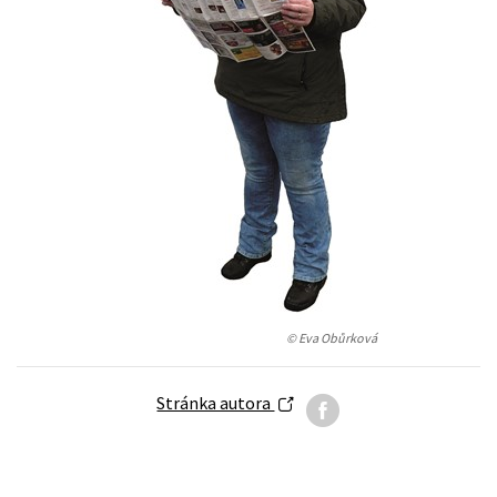
Auto - moto
Jazyky
Beletrie pro děti
Kalendáře
Beletrie pro dospělé
Kariéra a osobní rozvoj
Byznys a ekonomie
Komiks
V
© Eva Obůrková
Stránka autora