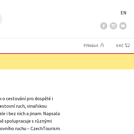
EN
Přihlásit
0 Kč
k o cestování pro dospělé i
estovní ruch, vinařskou
ale i bez nich a jinam. Napsala
obě spolupracuje s různými
tovního ruchu – CzechTourism.