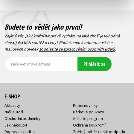
Budete to vědět jako první!
Zajímá Vás, jaký knižní hit právě vychází, na jaké zboží je výhodná
sleva, jaká běží soutěž o ceny? Přihlášením k odběru našich e-
mailových novinek
souhlasíte se zpracováním osobních údajů
.
Vaše e-
Vaše e-
Přihlásit se
mailová
mailová
Vaše e-mailová adresa
adresa
adresa
E-SHOP
Aktuality
Knižní novinky
Naši autoři
Dárkové poukazy
Obchodní podmínky
Affiliate program
Jak nakoupit
Ochrana soukromí
Doprava a platba
Zpětný odběr elektroodpadu