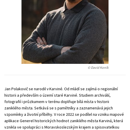
Young adult (SK)
Zahraniční literatura
Zdraví a životní styl
Všechny tituly
© David Koník
Jan Polakovič se narodil v Karviné. Od mládí se zajímá o regionální
historii a především o území staré Karviné. Studiem archiválií,
fotografií i průzkumem v terénu doplňuje bílá místa v historii
zaniklého města. Setkává se s pamětníky a zaznamenává jejich
vzpomínky a životní příběhy. V roce 2022 se podílel na vzniku mapové
aplikace Generel historických hodnot zaniklého města Karviná, která
vznikla ve spolupráci s Moravskoslezským krajem a spisovatelkou