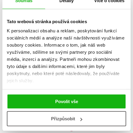
Souhlas
Detaily
Více o cookies
Tato webová stránka používá cookies
K personalizaci obsahu a reklam, poskytování funkcí
sociálních médií a analýze naší návštěvnosti využíváme
soubory cookies.
Informace o tom, jak náš web
využíváme, sdílíme se svými partnery pro sociální
Fenomén stará Karviná
média, inzerci a analýzy.
Partneři mohou zkombinovat
Jan Polakovič
tyto údaje s dalšími informacemi, které jim byly
399 Kč
499 Kč
poskytnuty, nebo které poté následovaly, že používáte
jejich služby.
Do košíku
Povolit vše
Zobrazuji 1 až 1 z celkem 1 záznamů
Zobraz záznamů
Přizpůsobit
Předchozí
1
Další