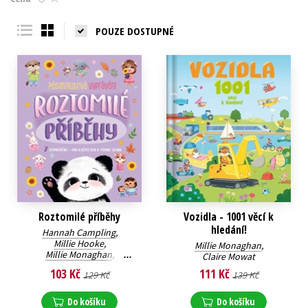
Young adult (SK)
Zahraniční literatura
Zdraví a životní styl
POUZE DOSTUPNÉ
Všechny tituly
Roztomilé příběhy
Vozidla - 1001 věcí k
hledání!
Hannah Campling
,
Millie Hooke
,
Millie Monaghan
,
Millie Monaghan
,
Claire Mowat
Claire Mowat
,
103 Kč
111 Kč
129 Kč
139 Kč
James Phoenix
Do košíku
Do košíku