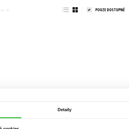
Populárně - naučná pro dospělé
POUZE DOSTUPNÉ
Young adult (SK)
Populárně - naučné pro děti
Zahraniční literatura
Předškoláci
Zdraví a životní styl
Příroda a zahrada
šechny tituly
Detaily
á cookies