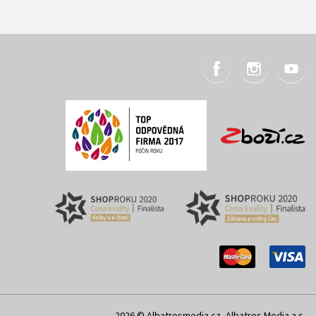
2026 © Albatrosmedia.cz, Albatros Media a.s.