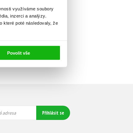
ěvnosti využíváme soubory
ia, inzerci a analýzy.
o které poté následovaly, že
Povolit vše
Přihlásit se
á adresa