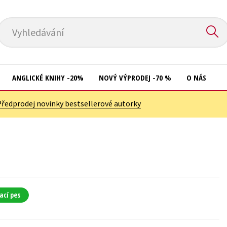
Vyhledávání
ANGLICKÉ KNIHY -20%
NOVÝ VÝPRODEJ -70 %
O NÁS
Předprodej novinky bestsellerové autorky
Přírodní vědy
Křížovky
Společnost, politika
Kuchařky
Technika a věda
New Adult
Učebnice
Ostatní
Umění a kultura
Počítače
ací pes
Výchova a pedagogika
Poezie
Young adult