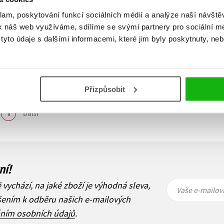
klam, poskytování funkcí sociálních médií a analýze naší návšt
k náš web využíváme, sdílíme se svými partnery pro sociální méd
yto údaje s dalšími informacemi, které jim byly poskytnuty, neb
Přizpůsobit
Zobraz záznamů
1
Další
ní!
Vaše e-
Vaše e-
ě vychází, na jaké zboží je výhodná sleva,
mailová
mailová
Vaše e-mailov
adresa
adresa
ášením k odběru našich e-mailových
áním osobních údajů
.