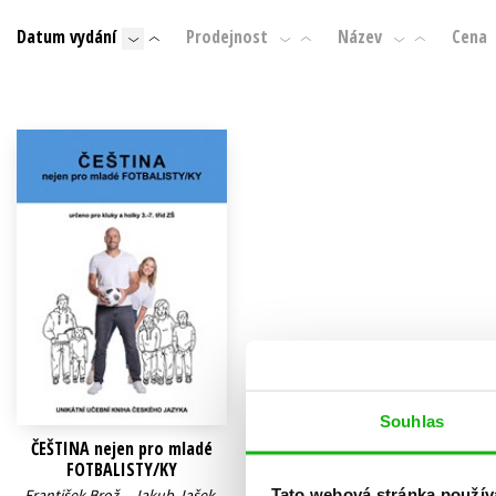
Auto - moto
Datum vydání
Prodejnost
Název
Cena
Jazyky
Beletrie pro děti
Kalendáře
Beletrie pro dospělé
Kariéra a osobní rozvoj
Byznys a ekonomie
Komiks
V
Souhlas
ČEŠTINA nejen pro mladé
FOTBALISTY/KY
Tato webová stránka použív
František Brož
,
Jakub Jašek
,