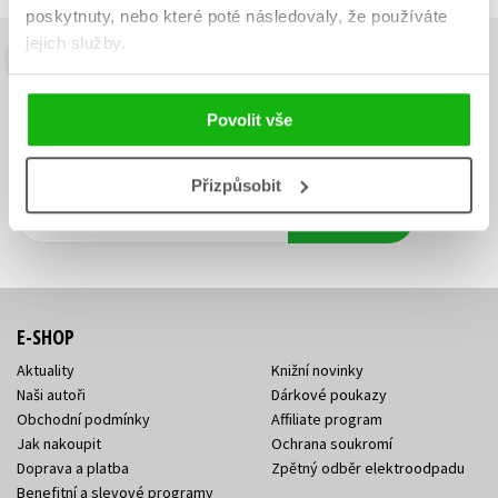
poskytnuty, nebo které poté následovaly, že používáte
jejich služby.
Budete to vědět jako první!
Zajímá Vás, jaký knižní hit právě vychází, na jaké zboží je výhodná
Povolit vše
sleva, jaká běží soutěž o ceny? Přihlášením k odběru našich e-
mailových novinek
souhlasíte se zpracováním osobních údajů
.
Přizpůsobit
Vaše e-
Vaše e-
Přihlásit se
mailová
mailová
Vaše e-mailová adresa
adresa
adresa
E-SHOP
Aktuality
Knižní novinky
Naši autoři
Dárkové poukazy
Obchodní podmínky
Affiliate program
Jak nakoupit
Ochrana soukromí
Doprava a platba
Zpětný odběr elektroodpadu
Benefitní a slevové programy