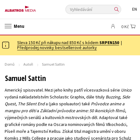
Vyhledávání
EN
ANGLICKÉ KNIHY -20 %
VÝPRODEJ -70 %
KNIHY S DÁRKEM
Menu
0 Kč
ASTERIX S DÁRKEM
🎁DÁRKOVÉ PUBLIKACE
✉️ DÁRKOVÉ POUKAZY
Sleva 150 Kč při nákupu nad 850 Kč s kódem
Auto - moto
Beletrie pro děti
SRPEN150
|
Předprodej novinky bestsellerové autorky
Beletrie pro dospělé
Byznys a ekonomie
Cestování
Dárkové publikace
Dárkové zboží
Digitální fotografie
Domů
Autoři
Samuel Sattin
Esoterika a duchovní svět
Historie a military
Hobby
Jazyky
Samuel Sattin
Kalendáře
Kariéra a osobní rozvoj
Komiks
Křížovky
Americký spisovatel. Mezi jeho knihy patří vícesvazková série
Unico
Kuchařky
New Adult
Ostatní
Počítače
Poezie
vydaná nakladatelstvím Scholastic Graphix, dále tituly
Buzzing
,
Side
Quest
,
The Silent End
a (jako spoluautor) také
Průvodce anime a
Populárně - naučná pro dospělé
Populárně - naučné pro děti
mangou pro děti
a
Základní průvodce anime: 50 ikonických filmů
,
Předškoláci
Příroda a zahrada
Přírodní vědy
výjimečných seriálů a kultovních mistrovských děl. Adaptoval také
grafické romány podle na Oscara nominovaných filmů Vlkochodci,
Společnost, politika
Technika a věda
Učebnice
Píseň moře a Tajemství Kellsu. Získal titul magistra umění v oboru
Umění a kultura
Výchova a pedagogika
Young adult
Komiks z Mills College a pracuje jako studiový scenárista pro Schulz