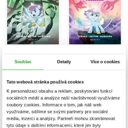
Unico: Pronásledování
Unico: Probuzení
Samuel Sattin
Samuel Sattin
Souhlas
Detaily
Více o cookies
319 Kč
239 Kč
399 Kč
299 Kč
Do košíku
Do košíku
Tato webová stránka používá cookies
K personalizaci obsahu a reklam, poskytování funkcí
sociálních médií a analýze naší návštěvnosti využíváme
soubory cookies.
Informace o tom, jak náš web
Zobrazuji 1 až 2 z celkem 2 záznamů
Zobraz záznamů
využíváme, sdílíme se svými partnery pro sociální
Předchozí
1
Další
média, inzerci a analýzy.
Partneři mohou zkombinovat
tyto údaje s dalšími informacemi, které jim byly