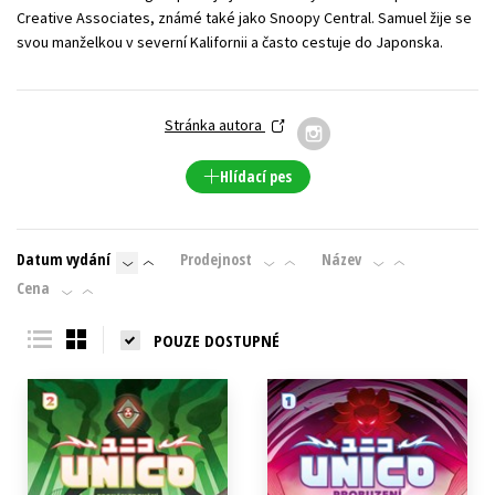
Creative Associates, známé také jako Snoopy Central. Samuel žije se
Young adult (SK)
Zahraniční literatura
Zdraví a životní styl
svou manželkou v severní Kalifornii a často cestuje do Japonska.
Všechny tituly
Stránka autora
Hlídací pes
Datum vydání
Prodejnost
Název
Cena
POUZE DOSTUPNÉ