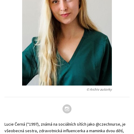
Young adult (SK)
Zahraniční literatura
Zdraví a životní styl
Všechny tituly
© Archiv autorky
Lucie Černá (*1997), známá na sociálních sítích jako @czechnurse, je
všeobecná sestra, zdravotnická influencerka a maminka dvou dětí,