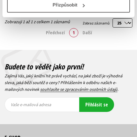
Přizpůsobit
Zobrazuji 1 až 1 z celkem 1 záznamů
Zobraz záznamů
Předchozí
1
Další
Budete to vědět jako první!
Zajímá Vás, jaký knižní hit právě vychází, na jaké zboží je výhodná
sleva, jaká běží soutěž o ceny? Přihlášením k odběru našich e-
mailových novinek
souhlasíte se zpracováním osobních údajů
.
Vaše e-
Vaše e-
Přihlásit se
mailová
mailová
Vaše e-mailová adresa
adresa
adresa