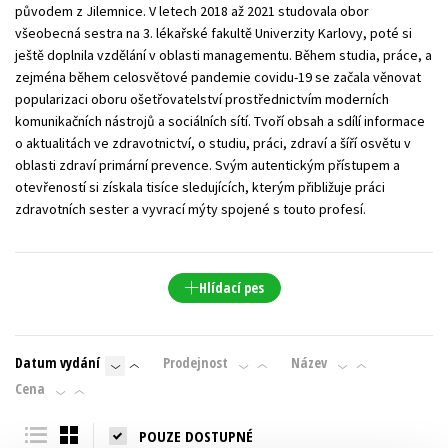
původem z Jilemnice. V letech 2018 až 2021 studovala obor
všeobecná sestra na 3. lékařské fakultě Univerzity Karlovy, poté si
ještě doplnila vzdělání v oblasti managementu. Během studia, práce, a
zejména během celosvětové pandemie covidu-19 se začala věnovat
popularizaci oboru ošetřovatelství prostřednictvím moderních
komunikačních nástrojů a sociálních sítí. Tvoří obsah a sdílí informace
o aktualitách ve zdravotnictví, o studiu, práci, zdraví a šíří osvětu v
oblasti zdraví primární prevence. Svým autentickým přístupem a
otevřeností si získala tisíce sledujících, kterým přibližuje práci
zdravotních sester a vyvrací mýty spojené s touto profesí.
Hlídací pes
Datum vydání
Prodejnost
Název
Cena
POUZE DOSTUPNÉ