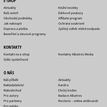
E-SHOP
Aktuality
Knižní novinky
Naši autoři
Dárkové poukazy
Obchodní podmínky
Affiliate program
Jak nakoupit
Ochrana soukromí
Doprava a platba
Zpětný odběr elektroodpadu
Benefitní a slevové programy
KONTAKTY
Kontakt na e-shop
Kontakty Albatros Media
Sídlo společnosti
O NÁS
Náš příběh
Aktuality
Nakladatelství
Kariéra
Maloobchod
Etický kodex
Pro autory
Nadace Albatros
Pro partnery
Restorio – online antikvariát
Pro média