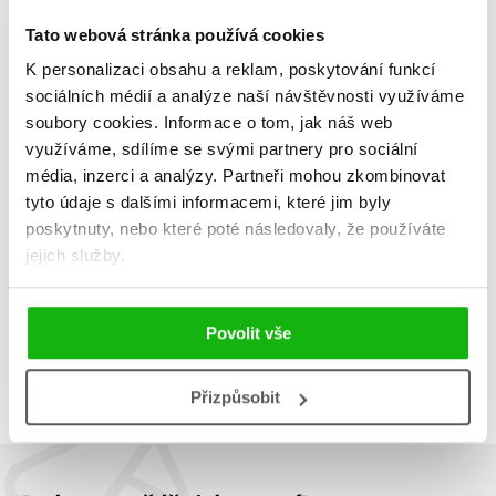
Tato webová stránka používá cookies
K personalizaci obsahu a reklam, poskytování funkcí
sociálních médií a analýze naší návštěvnosti využíváme
Procházky Karlovými Vary
soubory cookies.
Informace o tom, jak náš web
využíváme, sdílíme se svými partnery pro sociální
Barbora Schwarzová
279 Kč
média, inzerci a analýzy.
Partneři mohou zkombinovat
349 Kč
tyto údaje s dalšími informacemi, které jim byly
Do košíku
poskytnuty, nebo které poté následovaly, že používáte
jejich služby.
Povolit vše
Zobrazuji 1 až 1 z celkem 1 záznamů
Zobraz záznamů
Předchozí
1
Další
Přizpůsobit