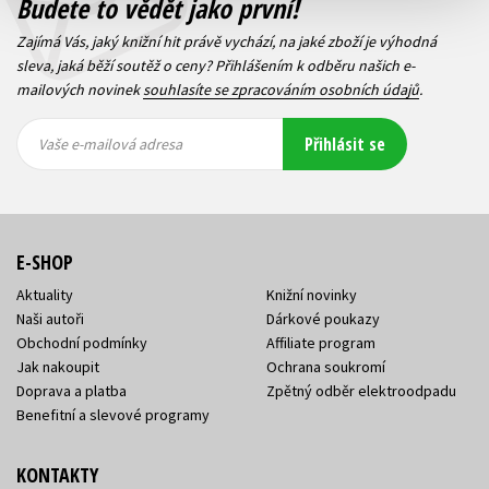
Budete to vědět jako první!
Zajímá Vás, jaký knižní hit právě vychází, na jaké zboží je výhodná
sleva, jaká běží soutěž o ceny? Přihlášením k odběru našich e-
mailových novinek
souhlasíte se zpracováním osobních údajů
.
Vaše e-
Vaše e-
Přihlásit se
mailová
mailová
Vaše e-mailová adresa
adresa
adresa
E-SHOP
Aktuality
Knižní novinky
Naši autoři
Dárkové poukazy
Obchodní podmínky
Affiliate program
Jak nakoupit
Ochrana soukromí
Doprava a platba
Zpětný odběr elektroodpadu
Benefitní a slevové programy
KONTAKTY