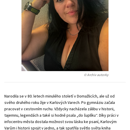
Young adult (SK)
Zahraniční literatura
Zdraví a životní styl
Všechny tituly
© Archiv autorky
Narodila se v 80. letech minulého století v Domažlicích, ale už od
svého druhého roku žije v Karlových Varech. Po gymnáziu začala
pracovat v cestovním ruchu. Vždycky nacházela zálibu v historii,
tajemnu, legendách a také si hodně psala „do šuplíku“. Díky práci v
infocentru města dostala možnost svou lásku ke psaní, Karlovým
Varům i historii spojit v jedno, a tak spatřila světlo světa kniha