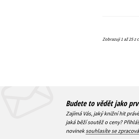
Zobrazuji 1 až 25 z
Budete to vědět jako prv
Zajímá Vás, jaký knižní hit práv
jaká běží soutěž o ceny? Přihl
novinek
souhlasíte se zpracov