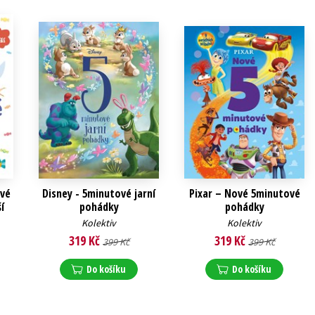
ové
Disney - 5minutové jarní
Pixar – Nové 5minutové
í
pohádky
pohádky
Kolektiv
Kolektiv
319 Kč
319 Kč
399 Kč
399 Kč
Do košíku
Do košíku