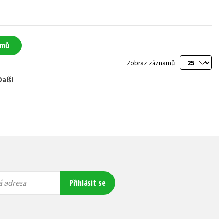
amů
Zobraz záznamů
Další
Přihlásit se
á adresa