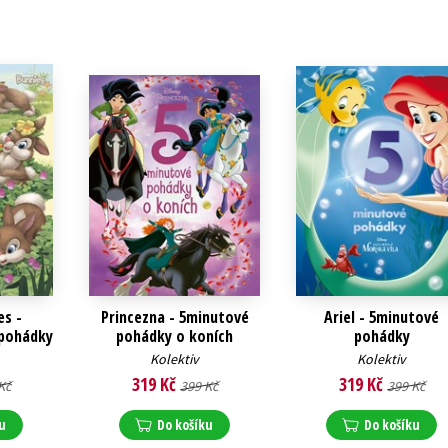
es -
Princezna - 5minutové
Ariel - 5minutové
 pohádky
pohádky o koních
pohádky
Kolektiv
Kolektiv
319 Kč
319 Kč
Kč
399 Kč
399 Kč
u
Do košíku
Do košíku