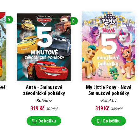
D
D
ové
Auta - 5minutové
My Little Pony - Nové
závodnické pohádky
5minutové pohádky
Kolektiv
Kolektiv
319 Kč
319 Kč
399 Kč
399 Kč
Do košíku
Do košíku