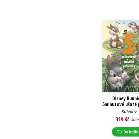
Disney Bunni
5minutové ušaté
Kolektiv
319 Kč
399 
Do košík