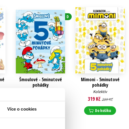
D
ové
Šmoulové - 5minutové
Mimoni - 5minutové
pohádky
pohádky
Kolektiv
Kolektiv
319 Kč
319 Kč
399 Kč
399 Kč
Více o cookies
Do košíku
Do košíku