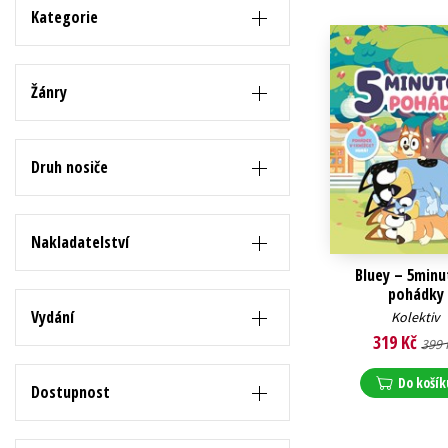
Auto - moto
Kategorie
Jazyky
Beletrie pro děti
Kalendáře
Beletrie pro dospělé
Žánry
Kariéra a osobní rozvoj
Byznys a ekonomie
Komiks
Druh nosiče
V
Nakladatelství
Bluey – 5minu
pohádky
Vydání
Kolektiv
319 Kč
399 
Do košík
Dostupnost