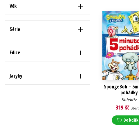
Věk
Série
Edice
Jazyky
SpongeBob – 5m
pohádky
Kolektiv
319 Kč
399 
Do košík