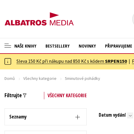
NAŠE KNIHY
BESTSELLERY
NOVINKY
PŘIPRAVUJEME
Sleva 150 Kč při nákupu nad 850 Kč s kódem
SRPEN150
|
ANGLICKÉ KNIHY -20 %
Cestování
VÝPRODEJ -70 %
Dárkové publikace
Domů
Všechny kategorie
5minutové pohádky
KNIHY S DÁRKEM
Dárkové zboží
Filtrujte
VŠECHNY KATEGORIE
ASTERIX S DÁRKEM
Digitální fotografie
🎁DÁRKOVÉ PUBLIKACE
Esoterika a duchovní svět
Datum vydání
Seznamy
✉️ DÁRKOVÉ POUKAZY
Historie a military
Hobby