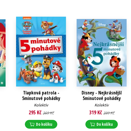
Tlapková patrola -
Disney - Nejkrásnější
5minutové pohádky
5minutové pohádky
Kolektiv
Kolektiv
295 Kč
319 Kč
369 Kč
399 Kč
Do košíku
Do košíku