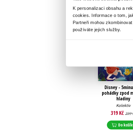
K personalizaci obsahu a re
cookies.
Informace o tom, ja
Partneři mohou zkombinovat t
používáte jejich služby.
Disney - 5min
pohádky zpod 
hladiny
Kolektiv
319 Kč
399 
Do košík