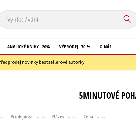
Vyhledávání
ANGLICKÉ KNIHY -20%
VÝPRODEJ -70 %
O NÁS
Předprodej novinky bestsellerové autorky
Přírodní vědy
Křížovky
Společnost, politika
Kuchařky
Technika a věda
New Adult
5MINUTOVÉ POH
Učebnice
Ostatní
Umění a kultura
Počítače
Prodejnost
Název
Cena
Výchova a pedagogika
Poezie
Young adult