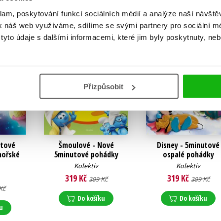
klam, poskytování funkcí sociálních médií a analýze naší návšt
k náš web využíváme, sdílíme se svými partnery pro sociální méd
yto údaje s dalšími informacemi, které jim byly poskytnuty, neb
D
Přizpůsobit
utové
Šmoulové - Nové
Disney - 5minutové
mořské
5minutové pohádky
ospalé pohádky
Kolektiv
Kolektiv
319 Kč
319 Kč
399 Kč
399 Kč
Kč
Do košíku
Do košíku
u