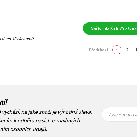
Načíst dalších 25 zázn
 celkem 42 záznamů
Předchozí
1
2
ní!
Vaše e-
Vaše e-
ě vychází, na jaké zboží je výhodná sleva,
mailová
mailová
Vaše e-mailov
adresa
adresa
ášením k odběru našich e-mailových
áním osobních údajů
.