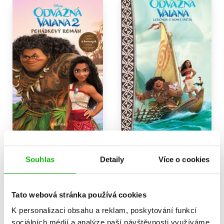
Odvážná Vaiana 2 -
Odvážná Vaiana – Legenda
Pohádkový román
o konci světa - Pohádkový
Souhlas
Detaily
Více o cookies
román
Kolektiv
Kolektiv
199 Kč
249 Kč
199 Kč
249 Kč
Tato webová stránka používá cookies
Do košíku
Do košíku
K personalizaci obsahu a reklam, poskytování funkcí
sociálních médií a analýze naší návštěvnosti využíváme