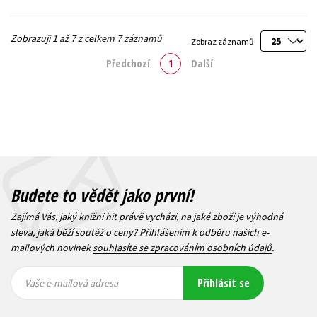
Zobrazuji 1 až 7 z celkem 7 záznamů
Zobraz záznamů
Předchozí
1
Další
Budete to vědět jako první!
Zajímá Vás, jaký knižní hit právě vychází, na jaké zboží je výhodná
sleva, jaká běží soutěž o ceny? Přihlášením k odběru našich e-
mailových novinek
souhlasíte se zpracováním osobních údajů
.
Vaše e-
Vaše e-
Přihlásit se
mailová
mailová
Vaše e-mailová adresa
adresa
adresa