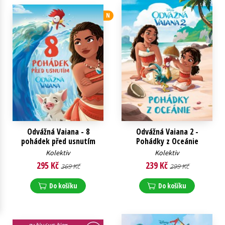
Young adult (SK)
Zahraniční literatura
Zdraví a životní styl
N
Všechny tituly
Odvážná Vaiana - 8
Odvážná Vaiana 2 -
pohádek před usnutím
Pohádky z Oceánie
Kolektiv
Kolektiv
295 Kč
239 Kč
369 Kč
299 Kč
Do košíku
Do košíku