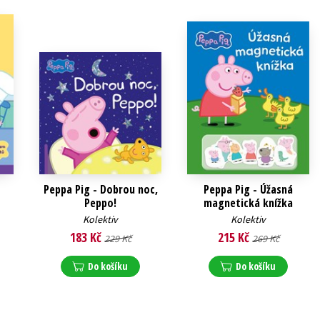
Peppa Pig - Dobrou noc,
Peppa Pig - Úžasná
Peppo!
magnetická knížka
Kolektiv
Kolektiv
183 Kč
215 Kč
229 Kč
269 Kč
Do košíku
Do košíku