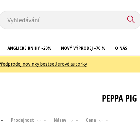
Vyhledávání
ANGLICKÉ KNIHY -20%
NOVÝ VÝPRODEJ -70 %
O NÁS
Předprodej novinky bestsellerové autorky
Přírodní vědy
Křížovky
Společnost, politika
Kuchařky
Technika a věda
New Adult
PEPPA PIG
Učebnice
Ostatní
Umění a kultura
Počítače
Prodejnost
Název
Cena
Výchova a pedagogika
Poezie
Young adult