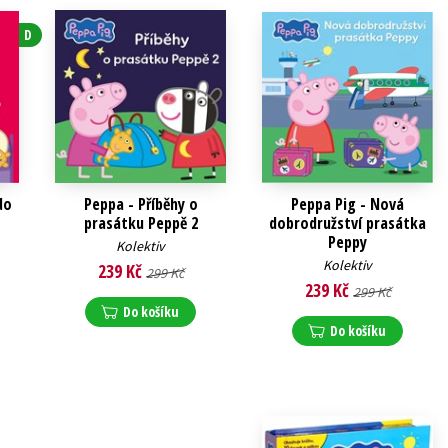
D
do
Peppa - Příběhy o
Peppa Pig - Nová
prasátku Peppě 2
dobrodružství prasátka
Peppy
Kolektiv
Kolektiv
239 Kč
299 Kč
239 Kč
299 Kč
Do košíku
Do košíku