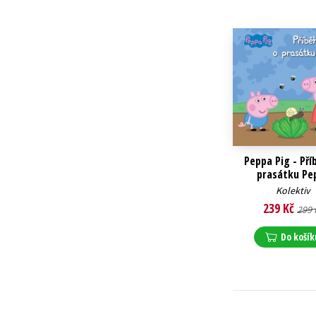
Peppa Pig - Pří
prasátku Pe
Kolektiv
239 Kč
299 
Do košík