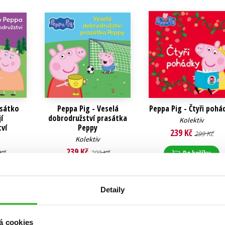
asátko
Peppa Pig - Veselá
Peppa Pig - Čtyři pohá
í
dobrodružství prasátka
Kolektiv
ví
Peppy
239 Kč
299 Kč
Kolektiv
239 Kč
Kč
299 Kč
Do košíku
u
Do košíku
Detaily
á cookies