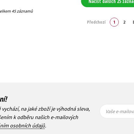
Načíst dalších 25 zázn
 celkem 45 záznamů
Předchozí
1
2
ní!
Vaše e-
Vaše e-
ě vychází, na jaké zboží je výhodná sleva,
mailová
mailová
Vaše e-mailov
adresa
adresa
ášením k odběru našich e-mailových
áním osobních údajů
.