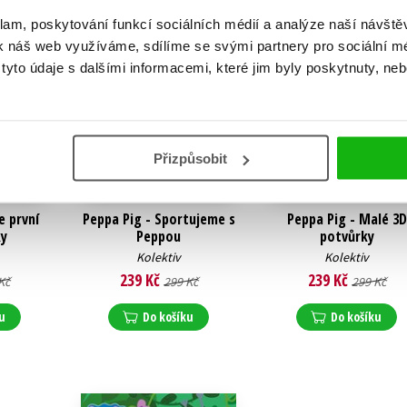
klam, poskytování funkcí sociálních médií a analýze naší návšt
k náš web využíváme, sdílíme se svými partnery pro sociální méd
yto údaje s dalšími informacemi, které jim byly poskytnuty, neb
Přizpůsobit
e první
Peppa Pig - Sportujeme s
Peppa Pig - Malé 3D
y
Peppou
potvůrky
Kolektiv
Kolektiv
239 Kč
239 Kč
Kč
299 Kč
299 Kč
u
Do košíku
Do košíku