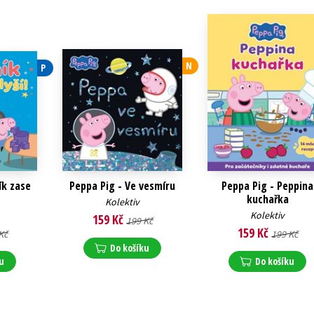
Populárně - naučná pro dospělé
Young adult (SK)
Populárně - naučné pro děti
Zahraniční literatura
Předškoláci
N
P
Zdraví a životní styl
Příroda a zahrada
šechny tituly
ík zase
Peppa Pig - Ve vesmíru
Peppa Pig - Peppina
kuchařka
Kolektiv
Kolektiv
159 Kč
199 Kč
159 Kč
Kč
199 Kč
Do košíku
u
Do košíku