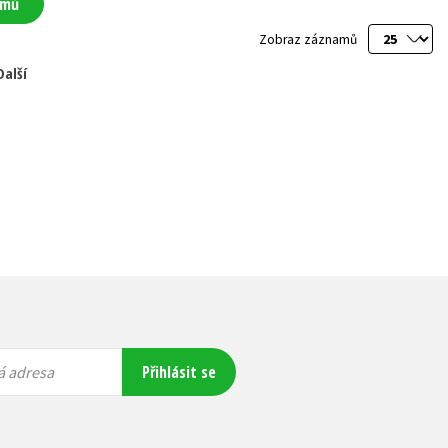
amů
Zobraz záznamů
Další
Přihlásit se
á adresa