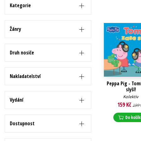
Auto - moto
Kategorie
Jazyky
Beletrie pro děti
Kalendáře
Beletrie pro dospělé
Žánry
Kariéra a osobní rozvoj
Byznys a ekonomie
Komiks
Druh nosiče
V
Nakladatelství
Peppa Pig - Tom
slyší!
Kolektiv
Vydání
159 Kč
199 
Do košík
Dostupnost