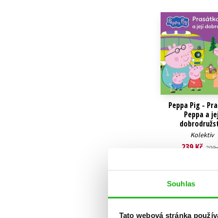
Peppa Pig - Pr
Peppa a jej
dobrodružst
Kolektiv
239 Kč
299 
Do košík
Souhlas
Tato webová stránka použív