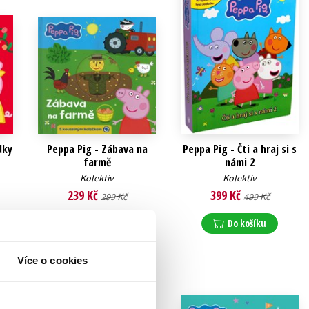
dky
Peppa Pig - Zábava na
Peppa Pig - Čti a hraj si s
farmě
námi 2
Kolektiv
Kolektiv
239 Kč
399 Kč
299 Kč
499 Kč
Do košíku
Do košíku
Více o cookies