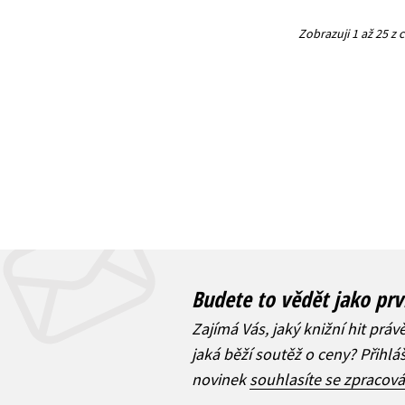
Zobrazuji 1 až 25 z
Budete to vědět jako prv
Zajímá Vás, jaký knižní hit práv
jaká běží soutěž o ceny? Přihl
novinek
souhlasíte se zpracov