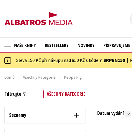
NAŠE KNIHY
BESTSELLERY
NOVINKY
PŘIPRAVUJEME
Sleva 150 Kč při nákupu nad 850 Kč s kódem
SRPEN150
|
ANGLICKÉ KNIHY -20 %
Cestování
NOVÝ VÝPRODEJ -70 %
Dárkové publikace
Domů
Všechny kategorie
Peppa Pig
KNIHY S DÁRKEM
Dárkové zboží
Filtrujte
VŠECHNY KATEGORIE
ASTERIX S DÁRKEM
Digitální fotografie
🎁DÁRKOVÉ PUBLIKACE
Esoterika a duchovní svět
Datum vydání
Seznamy
✉️ DÁRKOVÉ POUKAZY
Historie a military
Hobby