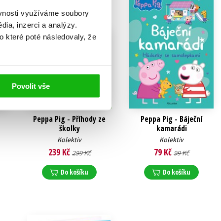
ěvnosti využíváme soubory
ia, inzerci a analýzy.
o které poté následovaly, že
Povolit vše
Peppa Pig - Příhody ze
Peppa Pig - Báječní
školky
kamarádi
Kolektiv
Kolektiv
239 Kč
79 Kč
299 Kč
99 Kč
Do košíku
Do košíku