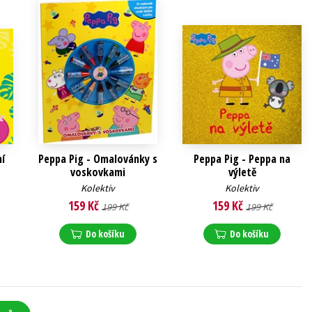
ní
Peppa Pig - Omalovánky s
Peppa Pig - Peppa na
voskovkami
výletě
Kolektiv
Kolektiv
159 Kč
159 Kč
199 Kč
199 Kč
Do košíku
Do košíku