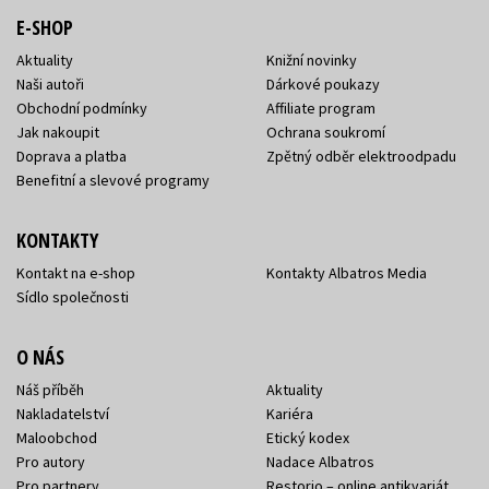
E-SHOP
Aktuality
Knižní novinky
Naši autoři
Dárkové poukazy
Obchodní podmínky
Affiliate program
Jak nakoupit
Ochrana soukromí
Doprava a platba
Zpětný odběr elektroodpadu
Benefitní a slevové programy
KONTAKTY
Kontakt na e-shop
Kontakty Albatros Media
Sídlo společnosti
O NÁS
Náš příběh
Aktuality
Nakladatelství
Kariéra
Maloobchod
Etický kodex
Pro autory
Nadace Albatros
Pro partnery
Restorio – online antikvariát