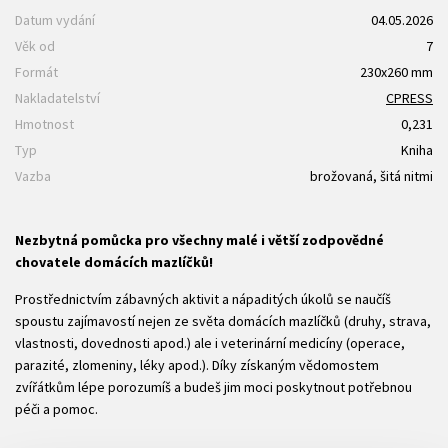
Datum vydání
04.05.2026
Věk od
7
Formát
230x260 mm
Nakladatelství
CPRESS
Hmotnost
0,231
Typ
Kniha
Vazba
brožovaná, šitá nitmi
Nezbytná pomůcka pro všechny malé i větší zodpovědné
chovatele domácích mazlíčků!
Prostřednictvím zábavných aktivit a nápaditých úkolů se naučíš
spoustu zajímavostí nejen ze světa domácích mazlíčků (druhy, strava,
vlastnosti, dovednosti apod.) ale i veterinární medicíny (operace,
parazité, zlomeniny, léky apod.). Díky získaným vědomostem
zvířátkům lépe porozumíš a budeš jim moci poskytnout potřebnou
péči a pomoc.