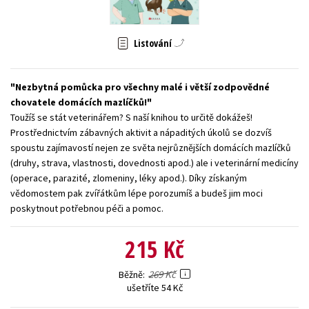
Young adult (SK)
Zahraniční literatura
Zdraví a životní styl
Listování
Všechny tituly
Nezbytná pomůcka pro všechny malé i větší zodpovědné
chovatele domácích mazlíčků!
Toužíš se stát veterinářem? S naší knihou to určitě dokážeš!
Prostřednictvím zábavných aktivit a nápaditých úkolů se dozvíš
spoustu zajímavostí nejen ze světa nejrůznějších domácích mazlíčků
(druhy, strava, vlastnosti, dovednosti apod.) ale i veterinární medicíny
(operace, parazité, zlomeniny, léky apod.). Díky získaným
vědomostem pak zvířátkům lépe porozumíš a budeš jim moci
poskytnout potřebnou péči a pomoc.
215 Kč
269 Kč
Běžně
ušetříte 54 Kč