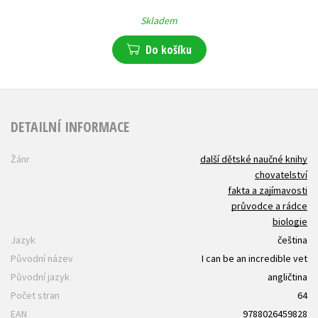
Skladem
Do košíku
DETAILNÍ INFORMACE
Žánr
další dětské naučné knihy
chovatelství
fakta a zajímavosti
průvodce a rádce
biologie
Jazyk
čeština
Původní název
I can be an incredible vet
Původní jazyk
angličtina
Počet stran
64
EAN
9788026459828