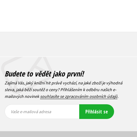
Budete to vědět jako první!
Zajímá Vás, jaký knižní hit právě vychází, na jaké zboží je výhodná
sleva, jaká běží soutěž o ceny? Přihlášením k odběru našich e-
mailových novinek
souhlasíte se zpracováním osobních údajů
.
Vaše e-
Vaše e-
Přihlásit se
mailová
mailová
Vaše e-mailová adresa
adresa
adresa