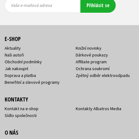
Vaše e-
Vaše e-
Přihlásit se
mailová
mailová
Vaše e-mailová adresa
adresa
adresa
E-SHOP
Aktuality
Knižní novinky
Naši autoři
Dárkové poukazy
Obchodní podmínky
Affiliate program
Jak nakoupit
Ochrana soukromí
Doprava a platba
Zpětný odběr elektroodpadu
Benefitní a slevové programy
KONTAKTY
Kontakt na e-shop
Kontakty Albatros Media
Sídlo společnosti
O NÁS