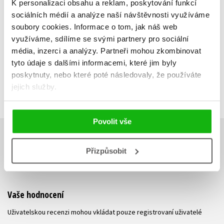
Do košík
K personalizaci obsahu a reklam, poskytování funkcí
Do košíku
sociálních médií a analýze naší návštěvnosti využíváme
239 Kč
2
143 Kč
soubory cookies.
Informace o tom, jak náš web
179 Kč
využíváme, sdílíme se svými partnery pro sociální
média, inzerci a analýzy.
Partneři mohou zkombinovat
tyto údaje s dalšími informacemi, které jim byly
poskytnuty, nebo které poté následovaly, že používáte
jejich služby.
Povolit vše
HODNOCENÍ ČTENÁŘŮ
Přizpůsobit
V současné době nejsou vytvořena žádná uživatelská hodnocení.
Vaše hodnocení
Uživatelskou recenzi mohou vkládat pouze registrovaní uživatelé