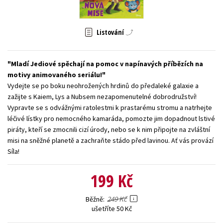
Young adult (SK)
Zahraniční literatura
Zdraví a životní styl
Listování
Všechny tituly
Mladí Jediové spěchají na pomoc v napínavých příbězích na
motivy animovaného seriálu!
Vydejte se po boku neohrožených hrdinů do předaleké galaxie a
zažijte s Kaiem, Lys a Nubsem nezapomenutelné dobrodružství!
Vypravte se s odvážnými ratolestmi k prastarému stromu a natrhejte
léčivé lístky pro nemocného kamaráda, pomozte jim dopadnout lstivé
piráty, kteří se zmocnili cizí úrody, nebo se k nim připojte na zvláštní
misi na sněžné planetě a zachraňte stádo před lavinou. Ať vás provází
Síla!
199 Kč
249 Kč
Běžně
ušetříte 50 Kč