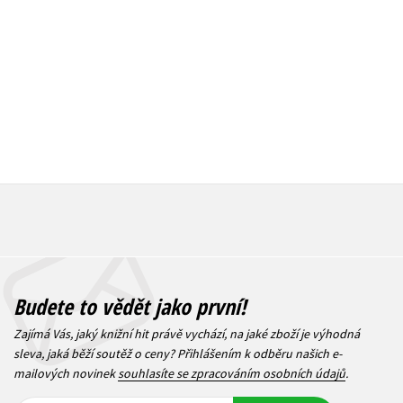
183 Kč
319 Kč
229 Kč
3
Budete to vědět jako první!
Zajímá Vás, jaký knižní hit právě vychází, na jaké zboží je výhodná
sleva, jaká běží soutěž o ceny? Přihlášením k odběru našich e-
mailových novinek
souhlasíte se zpracováním osobních údajů
.