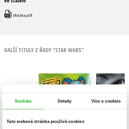
Ke stažení
Ukázka.pdf
PDF
DALŠÍ TITULY Z ŘADY "STAR WARS"
Star Wars -
Star Wars 
Dobrodružství
mladých Jediů -
S. T. B
Mega omalovánky a
Kolektiv
Souhlas
Detaily
Více o cookies
aktivity
Tato webová stránka používá cookies