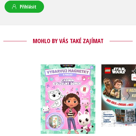
Přihlásit
MOHLO BY VÁS TAKÉ ZAJÍMAT
Gábinin kouzelný
LEGO® Sta
domek - Vybarvuj
Han Solo a 
magnetky
akc
Kolektiv
Kolekt
Do košíku
Do košík