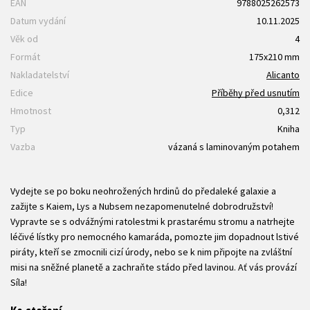
EAN
9788025262573
Datum vydání
10.11.2025
Věk od
4
Formát
175x210 mm
Nakladatelství
Alicanto
Edice
Příběhy před usnutím
Hmotnost
0,312
Typ
Kniha
Vazba
vázaná s laminovaným potahem
Vydejte se po boku neohrožených hrdinů do předaleké galaxie a
zažijte s Kaiem, Lys a Nubsem nezapomenutelné dobrodružství!
Vypravte se s odvážnými ratolestmi k prastarému stromu a natrhejte
léčivé lístky pro nemocného kamaráda, pomozte jim dopadnout lstivé
piráty, kteří se zmocnili cizí úrody, nebo se k nim připojte na zvláštní
misi na sněžné planetě a zachraňte stádo před lavinou. Ať vás provází
Síla!